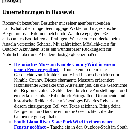
Weniger
Unternehmungen in Roosevelt
Roosevelt bezaubert Besucher mit seiner atemberaubenden
Landschaft, die ruhige Seen, üppige Wälder und majestätische
Berge umfasst. Erkunde belebende Wanderwege, genieße
entspanntes Bootfahren auf ruhigem Wasser oder entdecke beim
Angeln versteckte Schätze. Mit zahlreichen Möglichkeiten für
Outdoor-Aktivitäten ist es ein wunderbarer Rückzugsort für
Naturliebhaber und Abenteuerlustige gleichermaßen.
Historisches Museum Kimble County
Wird in einem
neuen Fenster geöffnet
– Tauche ein in die reiche
Geschichte von Kimble County im Historischen Museum
Kimble County. Dieses charmante Museum präsentiert
faszinierende Artefakte und Ausstellungen, die die Geschichte
der Region erzählen. Schlendere durch die Ausstellungen und
entdecke das lokale Erbe durch Fotografien, Dokumente und
historische Relikte, die ein lebendiges Bild des Lebens in
diesem einzigartigen Teil von Texas zeichnen. Bring deine
Neugier mit und tauche ein in die Geschichten, die die
Gemeinde geprägt haben.
South Llano River State Park
Wird in einem neuen
Fenster geöffnet
– Tauche ein in den Outdoor-Spaß im South