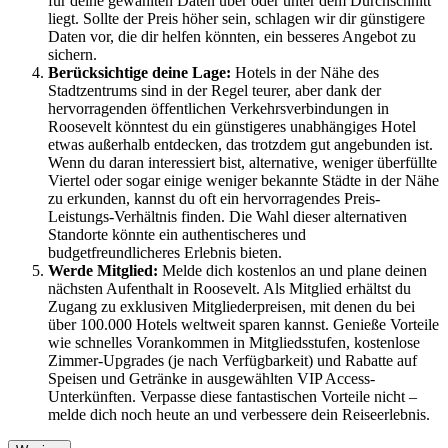
für deine gewählten Daten über oder unter dem Durchschnitt
liegt. Sollte der Preis höher sein, schlagen wir dir günstigere
Daten vor, die dir helfen könnten, ein besseres Angebot zu
sichern.
Berücksichtige deine Lage:
Hotels in der Nähe des
Stadtzentrums sind in der Regel teurer, aber dank der
hervorragenden öffentlichen Verkehrsverbindungen in
Roosevelt könntest du ein günstigeres unabhängiges Hotel
etwas außerhalb entdecken, das trotzdem gut angebunden ist.
Wenn du daran interessiert bist, alternative, weniger überfüllte
Viertel oder sogar einige weniger bekannte Städte in der Nähe
zu erkunden, kannst du oft ein hervorragendes Preis-
Leistungs-Verhältnis finden. Die Wahl dieser alternativen
Standorte könnte ein authentischeres und
budgetfreundlicheres Erlebnis bieten.
Werde Mitglied:
Melde dich kostenlos an und plane deinen
nächsten Aufenthalt in Roosevelt. Als Mitglied erhältst du
Zugang zu exklusiven Mitgliederpreisen, mit denen du bei
über 100.000 Hotels weltweit sparen kannst. Genieße Vorteile
wie schnelles Vorankommen in Mitgliedsstufen, kostenlose
Zimmer-Upgrades (je nach Verfügbarkeit) und Rabatte auf
Speisen und Getränke in ausgewählten VIP Access-
Unterkünften. Verpasse diese fantastischen Vorteile nicht –
melde dich noch heute an und verbessere dein Reiseerlebnis.