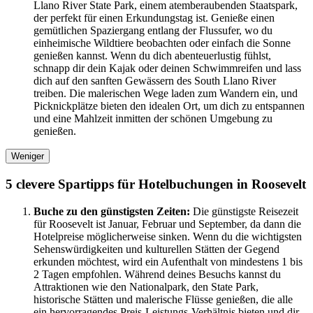
Llano River State Park, einem atemberaubenden Staatspark,
der perfekt für einen Erkundungstag ist. Genieße einen
gemütlichen Spaziergang entlang der Flussufer, wo du
einheimische Wildtiere beobachten oder einfach die Sonne
genießen kannst. Wenn du dich abenteuerlustig fühlst,
schnapp dir dein Kajak oder deinen Schwimmreifen und lass
dich auf den sanften Gewässern des South Llano River
treiben. Die malerischen Wege laden zum Wandern ein, und
Picknickplätze bieten den idealen Ort, um dich zu entspannen
und eine Mahlzeit inmitten der schönen Umgebung zu
genießen.
Weniger
5 clevere Spartipps für Hotelbuchungen in Roosevelt
Buche zu den günstigsten Zeiten:
Die günstigste Reisezeit
für Roosevelt ist Januar, Februar und September, da dann die
Hotelpreise möglicherweise sinken. Wenn du die wichtigsten
Sehenswürdigkeiten und kulturellen Stätten der Gegend
erkunden möchtest, wird ein Aufenthalt von mindestens 1 bis
2 Tagen empfohlen. Während deines Besuchs kannst du
Attraktionen wie den Nationalpark, den State Park,
historische Stätten und malerische Flüsse genießen, die alle
ein hervorragendes Preis-Leistungs-Verhältnis bieten und dir