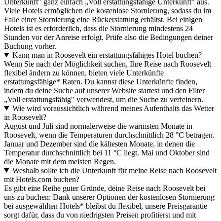
Unterkunft" ganz einfach „Voll erstattungsfähige Unterkunft" aus.
Viele Hotels ermöglichen die kostenlose Stornierung, sodass du im
Falle einer Stornierung eine Rückerstattung erhältst. Bei einigen
Hotels ist es erforderlich, dass die Stornierung mindestens 24
Stunden vor der Anreise erfolgt. Prüfe also die Bedingungen deiner
Buchung vorher.
Kann man in Roosevelt ein erstattungsfähiges Hotel buchen?
Wenn Sie nach der Möglichkeit suchen, Ihre Reise nach Roosevelt
flexibel ändern zu können, bieten viele Unterkünfte
erstattungsfähige* Raten. Du kannst diese Unterkünfte finden,
indem du deine Suche auf unserer Website startest und den Filter
„Voll erstattungsfähig" verwendest, um die Suche zu verfeinern.
Wie wird voraussichtlich während meines Aufenthalts das Wetter
in Roosevelt?
August und Juli sind normalerweise die wärmsten Monate in
Roosevelt, wenn die Temperaturen durchschnittlich 28 °C betragen.
Januar und Dezember sind die kältesten Monate, in denen die
Temperatur durchschnittlich bei 11 °C liegt. Mai und Oktober sind
die Monate mit dem meisten Regen.
Weshalb sollte ich die Unterkunft für meine Reise nach Roosevelt
mit Hotels.com buchen?
Es gibt eine Reihe guter Gründe, deine Reise nach Roosevelt bei
uns zu buchen: Dank unserer Optionen der kostenlosen Stornierung
bei ausgewählten Hotels* bleibst du flexibel, unsere Preisgarantie
sorgt dafür, dass du von niedrigsten Preisen profitierst und mit