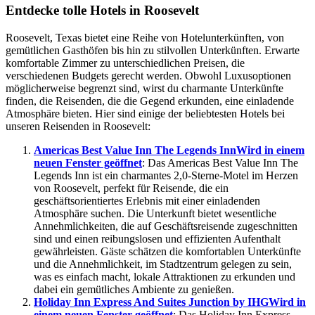
Entdecke tolle Hotels in Roosevelt
Roosevelt, Texas bietet eine Reihe von Hotelunterkünften, von
gemütlichen Gasthöfen bis hin zu stilvollen Unterkünften. Erwarte
komfortable Zimmer zu unterschiedlichen Preisen, die
verschiedenen Budgets gerecht werden. Obwohl Luxusoptionen
möglicherweise begrenzt sind, wirst du charmante Unterkünfte
finden, die Reisenden, die die Gegend erkunden, eine einladende
Atmosphäre bieten. Hier sind einige der beliebtesten Hotels bei
unseren Reisenden in Roosevelt:
Americas Best Value Inn The Legends Inn
Wird in einem
neuen Fenster geöffnet
: Das Americas Best Value Inn The
Legends Inn ist ein charmantes 2,0-Sterne-Motel im Herzen
von Roosevelt, perfekt für Reisende, die ein
geschäftsorientiertes Erlebnis mit einer einladenden
Atmosphäre suchen. Die Unterkunft bietet wesentliche
Annehmlichkeiten, die auf Geschäftsreisende zugeschnitten
sind und einen reibungslosen und effizienten Aufenthalt
gewährleisten. Gäste schätzen die komfortablen Unterkünfte
und die Annehmlichkeit, im Stadtzentrum gelegen zu sein,
was es einfach macht, lokale Attraktionen zu erkunden und
dabei ein gemütliches Ambiente zu genießen.
Holiday Inn Express And Suites Junction by IHG
Wird in
einem neuen Fenster geöffnet
: Das Holiday Inn Express