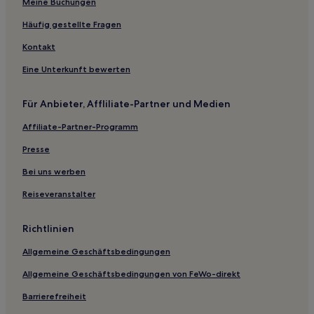
Familien in Le Grau-du-Roi
Meine Buchungen
Hotels mit Pool in Occitanie
Häufig gestellte Fragen
Haustierfreundliche in Occitanie
Kontakt
Familien in Occitanie
Eine Unterkunft bewerten
Hotels mit Wellnessbereich in Nîmes
Für Anbieter, Affliliate-Partner und Medien
Familien in Nîmes
Affiliate-Partner-Programm
Haustierfreundliche in Nîmes
Hotels mit Küchenzeile in Nîmes
Presse
Hotels mit Fitnessbereich in Montpellier
Bei uns werben
Hotels mit Parkplatz in Montpellier
Reiseveranstalter
Familien in Montpellier
Richtlinien
Business in Montpellier
Allgemeine Geschäftsbedingungen
Haustierfreundliche in Montpellier
Allgemeine Geschäftsbedingungen von FeWo-direkt
Hotels mit Wellnessbereich in Montpellier
Lgbtqia-Freundliche in Montpellier
Barrierefreiheit