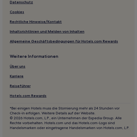
Luxus in Montpellier
Datenschutz
Hotels mit inbegriffenem Frühstück in Montpellier
Cookies
Günstige in Montpellier
Rechtliche Hinweise/Kontakt
Hotels mit Pool in Montpellier
Inhaltsrichtlinien und Melden von Inhalten
Familien in Gard
Allgemeine Geschäftsbedingungen für Hotels.com Rewards
Haustierfreundliche in Gard
Weitere Informationen
Golf in Cap d’Agde
Business in Cap d’Agde
Über uns
Familien in Cap d’Agde
Karriere
Haustierfreundliche in La Grande-Motte
Reiseführer
Golf in La Grande-Motte
Hotels.com Rewards
Familien in Palavas-les-Flots
*Bei einigen Hotels muss die Stornierung mehr als 24 Stunden vor
Haustierfreundliche in Palavas-les-Flots
Check-in erfolgen. Weitere Details auf der Website.
© 2026 Hotels.com, L.P., ein Unternehmen der Expedia Group. Alle
Familien in Languedoc-Roussillon
Rechte vorbehalten. Hotels.com und das Hotels.com-Logo sind
Handelsmarken oder eingetragene Handelsmarken von Hotels.com, L.P.
Haustierfreundliche in Languedoc-Roussillon