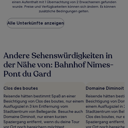
einen Aufenthalt mit 1 Übernachtung von 2 Erwachsenen gefunden
ist
wurde. Preise und Verfügbarkeiten können sich ändern. Es können
der
zusätzliche Bedingungen gelten.
niedrigste
Preis
Alle Unterkünfte anzeigen
pro
Nacht,
der
in
den
letzten
Andere Sehenswürdigkeiten in
24 Stunden
für
der Nähe von: Bahnhof Nimes-
einen
Aufenthalt
Pont du Gard
mit
1 Übernachtung
von
Clos des boutes
Domaine Diminoit
2 Erwachsenen
gefunden
Reisende hätten bestimmt Spaß an einer
Reisende hätten bestim
wurde.
Besichtigung von Clos des boutes, nur einem
Besichtigung von Domai
Preise
Ausflugsziel in 3 km Entfernung vom
einem Ausflugsziel in 
und
Stadtzentrum von Bellegarde. Besuche auch
Stadtzentrum von Bell
Verfügbarkeiten
Domaine Diminoit, nur einen kurzen
Clos des boutes, nur ei
können
Spaziergang entfernt, wenn du deine Tour
Spaziergang entfernt, 
sich
vor Ort noch bereichern möchtest.
vor Ort noch bereicher