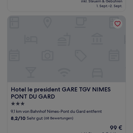
Gut,
inkl. Steuern & Gebühren
beträgt
1. Sept.–2. Sept.
(348
73 €
Bewertungen)
Hotel le president GARE TGV NIMES PONT DU GARD
Hotel le president GARE TGV NIMES PONT DU GARD
Hotel le president GARE TGV NIMES
PONT DU GARD
3.0-
Sterne-
9,1 km von Bahnhof Nimes-Pont du Gard entfernt
Unterkunft
8.2
8,2/10
Sehr gut
(68 Bewertungen)
von
Der
99 €
10,
Preis