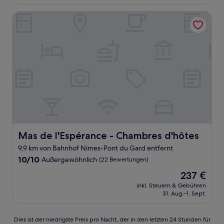
51 €
Bewertungen)
Mas de l'Espérance - Chambres d'hôtes
Mas de l'Espérance - Chambres d'hôtes
Mas de l'Espérance - Chambres d'hôtes
9,9 km von Bahnhof Nimes-Pont du Gard entfernt
10.0
10/10
Außergewöhnlich
(22 Bewertungen)
von
Der
237 €
10,
Preis
Außergewöhnlich,
inkl. Steuern & Gebühren
beträgt
31. Aug.–1. Sept.
(22
237 €
Bewertungen)
Dies
Dies ist der niedrigste Preis pro Nacht, der in den letzten 24 Stunden für