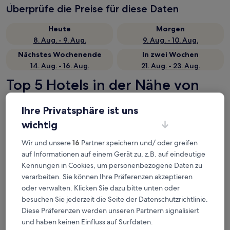
Überprüfe die Preise für diese Daten
Heute
Morgen
8. Aug. - 9. Aug.
9. Aug. - 10. Aug.
Nächstes Wochenende
In zwei Wochen
14. Aug. - 16. Aug.
21. Aug. - 23. Aug.
Top 5 Hotels in der Nähe von
Bahnhof Nimes-Pont du Gard
Ihre Privatsphäre ist uns
auf einen Blick
wichtig
Chambres d'Hôtes Lou Calvari
— Liegt in 9,6 km von Bahnhof
Wir und unsere
16
Partner speichern und/ oder greifen
Nimes-Pont du Gard entfernt. Gästebewertung: 10/10 —
auf Informationen auf einem Gerät zu, z.B. auf eindeutige
Außergewöhnlich.
Kennungen in Cookies, um personenbezogene Daten zu
Sure Hotel by Best Western Nimes Est
— Liegt in 8,2 km von
verarbeiten. Sie können Ihre Präferenzen akzeptieren
Bahnhof Nimes-Pont du Gard entfernt. Gästebewertung:
8,2/10 — Sehr gut.
oder verwalten. Klicken Sie dazu bitte unten oder
besuchen Sie jederzeit die Seite der Datenschutzrichtlinie.
Le Mas De Gleyzes
— Liegt in 8 km von Bahnhof Nimes-Pont du
Gard entfernt. Gästebewertung: 9,6/10 — Außergewöhnlich.
Diese Präferenzen werden unseren Partnern signalisiert
und haben keinen Einfluss auf Surfdaten.
HOTEL et APPARTEMENTS DOMAINE DES CLOS - Teritoria
— 4-