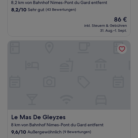
8,2 km von Bahnhof Nimes-Pont du Gard entfernt
8.2
8,2/10
Sehr gut
(43 Bewertungen)
von
Der
86 €
10,
Preis
Sehr
inkl. Steuern & Gebühren
beträgt
31. Aug.–1. Sept.
gut,
86 €
(43
Bewertungen)
Le Mas De Gleyzes
Le Mas De Gleyzes
Le Mas De Gleyzes
8 km von Bahnhof Nimes-Pont du Gard entfernt
9.6
9,6/10
Außergewöhnlich
(9 Bewertungen)
von