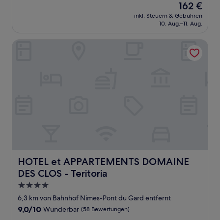
Der
162 €
10,
Preis
Außergewöhnlich,
inkl. Steuern & Gebühren
beträgt
10. Aug.–11. Aug.
(9
162 €
Bewertungen)
HOTEL et APPARTEMENTS DOMAINE DES CLOS - Teritoria
HOTEL et APPARTEMENTS DOMAINE DES CLOS - Teritor
HOTEL et APPARTEMENTS DOMAINE
DES CLOS - Teritoria
4.0-
Sterne-
6,3 km von Bahnhof Nimes-Pont du Gard entfernt
Unterkunft
9.0
9,0/10
Wunderbar
(58 Bewertungen)
von