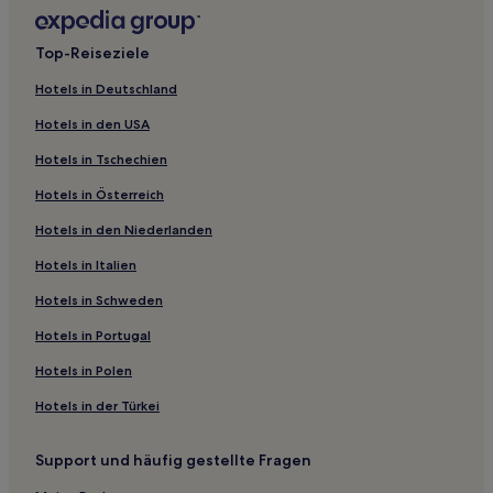
Haustierfreundliche in Villeneuve-les-Avignon
Haustierfreundliche in Mauguio
Top-Reiseziele
Haustierfreundliche in Hérault
Hotels in Deutschland
Hotels mit Pool in Hérault
Hotels in den USA
Luxus in Hérault
Hotels in Tschechien
Familien in Agde
Hotels in Österreich
Hotels mit Parkplatz in Meyrueis
Hotels in den Niederlanden
Haustierfreundliche in Frontignan
Hotels mit Parkplatz in Mèze
Hotels in Italien
Familien in Sète
Hotels in Schweden
Strand nahe Plage des Aresquiers
Hotels in Portugal
Hotels mit Küchenzeile nahe Plage des Aresquiers
Hotels in Polen
Günstige nahe Plage des Aresquiers
Hotels in der Türkei
Haustierfreundliche in Balaruc-les-Bains
Support und häufig gestellte Fragen
Hotels mit inbegriffenem Frühstück in Uzès