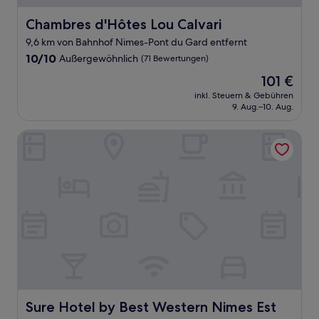
Chambres d'Hôtes Lou Calvari
Chambres d'Hôtes Lou Calvari
9,6 km von Bahnhof Nimes-Pont du Gard entfernt
10.0
10/10
Außergewöhnlich
(71 Bewertungen)
von
Der
101 €
10,
Preis
Außergewöhnlich,
inkl. Steuern & Gebühren
beträgt
9. Aug.–10. Aug.
(71
101 €
Bewertungen)
Sure Hotel by Best Western Nimes Est
Sure Hotel by Best Western Nimes Est
Sure Hotel by Best Western Nimes Est