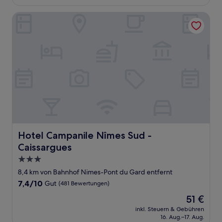
132 €
Bewertungen)
Hotel Campanile Nîmes Sud - Caissargues
Hotel Campanile Nîmes Sud - Caissargues
Hotel Campanile Nîmes Sud -
Caissargues
3.0-
Sterne-
8,4 km von Bahnhof Nimes-Pont du Gard entfernt
Unterkunft
7.4
7,4/10
Gut
(481 Bewertungen)
von
Der
51 €
10,
Preis
Gut,
inkl. Steuern & Gebühren
beträgt
16. Aug.–17. Aug.
(481