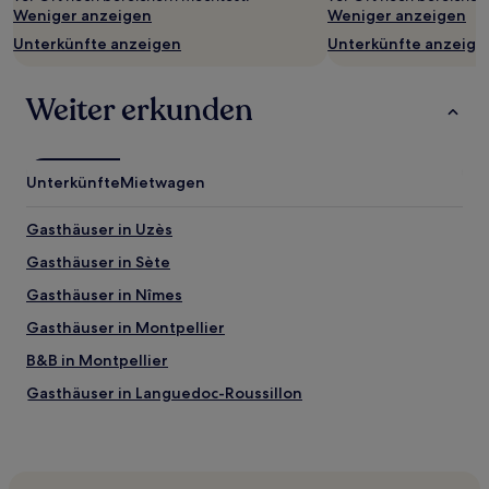
ändern.
Weniger anzeigen
Weniger anzeigen
Es
Unterkünfte anzeigen
Unterkünfte anzeige
können
zusätzliche
Bedingungen
Weiter erkunden
gelten.
Unterkünfte
Mietwagen
Gasthäuser in Uzès
Gasthäuser in Sète
Gasthäuser in Nîmes
Gasthäuser in Montpellier
B&B in Montpellier
Gasthäuser in Languedoc-Roussillon
Campingplätze in Plage des Aresquiers
Hotels mit Parkplatz in Bagnols-sur-Cèze