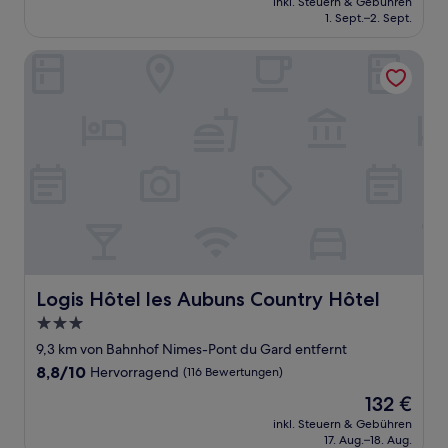
Sehr
inkl. Steuern & Gebühren
beträgt
1. Sept.–2. Sept.
gut,
99 €
(68
Bewertungen)
Logis Hôtel les Aubuns Country Hôtel
Logis Hôtel les Aubuns Country Hôtel
Logis Hôtel les Aubuns Country Hôtel
3.0-
Sterne-
9,3 km von Bahnhof Nimes-Pont du Gard entfernt
Unterkunft
8.8
8,8/10
Hervorragend
(116 Bewertungen)
von
Der
132 €
10,
Preis
Hervorragend,
inkl. Steuern & Gebühren
beträgt
17. Aug.–18. Aug.
(116