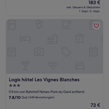
Der
183 €
10,
Preis
Wunderbar,
inkl. Steuern & Gebühren
beträgt
1. Sept.–2. Sept.
(58
183 €
Bewertungen)
Logis hôtel Les Vignes Blanches
Logis hôtel Les Vignes Blanches
Logis hôtel Les Vignes Blanches
3.0-
Sterne-
9,5 km von Bahnhof Nimes-Pont du Gard entfernt
Unterkunft
7.8
7,8/10
Gut
(348 Bewertungen)
von
Der
73 €
10,
Preis