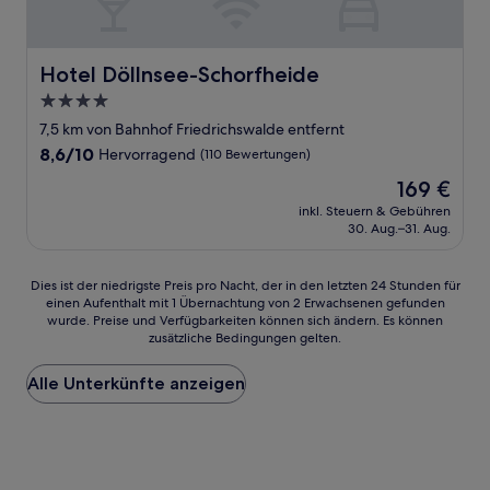
Hotel Döllnsee-Schorfheide
Hotel Döllnsee-Schorfheide
4.0-
Sterne-
7,5 km von Bahnhof Friedrichswalde entfernt
Unterkunft
8.6
8,6/10
Hervorragend
(110 Bewertungen)
von
Der
169 €
10,
Preis
Hervorragend,
inkl. Steuern & Gebühren
beträgt
30. Aug.–31. Aug.
(110
169 €
Bewertungen)
Dies
Dies ist der niedrigste Preis pro Nacht, der in den letzten 24 Stunden für
einen Aufenthalt mit 1 Übernachtung von 2 Erwachsenen gefunden
ist
wurde. Preise und Verfügbarkeiten können sich ändern. Es können
der
zusätzliche Bedingungen gelten.
niedrigste
Preis
Alle Unterkünfte anzeigen
pro
Nacht,
der
in
den
letzten