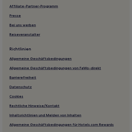
Affiliate-Partner-Programm
Hotels mit inbegriffenem Frühstück nahe Rauensche
Berge
Presse
Luxus nahe Parforceheide
Bei uns werben
Haustierfreundliche nahe Parforceheide
Reiseveranstalter
Hotels mit Parkplatz in Babelsberg
Landkreis Uckermark: Hotels
Richtlinien
Zehdenick Hotels
Allgemeine Geschäftsbedingungen
Hotels nahe Bahnhof Schwedt
Allgemeine Geschäftsbedingungen von FeWo-direkt
Danewitz Hotels
Barrierefreiheit
Boitzenburger Land Hotels
Datenschutz
Neuholland Hotels
Cookies
Hotels nahe Bahnhof Schönwalde
Rechtliche Hinweise/Kontakt
Sydower Fließ Hotels
Inhaltsrichtlinien und Melden von Inhalten
Hotels nahe Badestelle Dargersdorf
Allgemeine Geschäftsbedingungen für Hotels.com Rewards
Hotels nahe S-Bahn-Station Zepernick