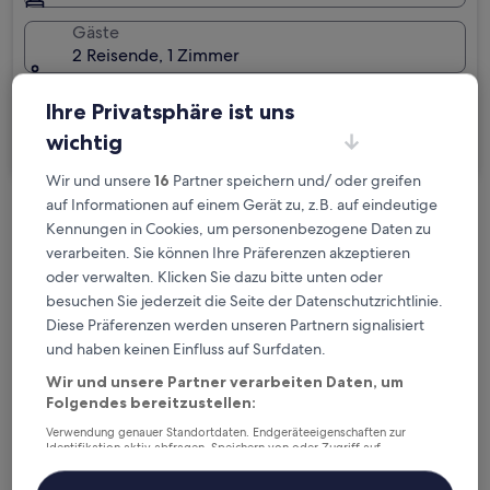
Gäste
2 Reisende, 1 Zimmer
Ich reise geschäftlich
Ihre Privatsphäre ist uns
wichtig
Suchen
Wir und unsere
16
Partner speichern und/ oder greifen
auf Informationen auf einem Gerät zu, z.B. auf eindeutige
Kostenlose Stornierung bei
Kennungen in Cookies, um personenbezogene Daten zu
Planänderungen
verarbeiten. Sie können Ihre Präferenzen akzeptieren
oder verwalten. Klicken Sie dazu bitte unten oder
besuchen Sie jederzeit die Seite der Datenschutzrichtlinie.
Verdiene Prämien für jede
Diese Präferenzen werden unseren Partnern signalisiert
wahrgenommene Übernachtung
und haben keinen Einfluss auf Surfdaten.
Wir und unsere Partner verarbeiten Daten, um
Mehr sparen mit Preisen für Mitglieder
Folgendes bereitzustellen:
Verwendung genauer Standortdaten. Endgeräteeigenschaften zur
Identifikation aktiv abfragen. Speichern von oder Zugriff auf
Informationen auf einem Endgerät. Personalisierte Werbung und
Inhalte, Messung von Werbeleistung und der Performance von Inhalten,
Überprüfe die Preise für diese Daten