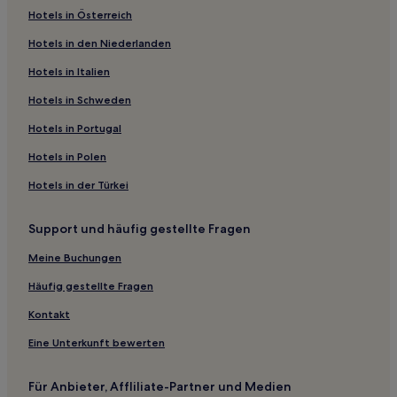
Hotels in Österreich
Hotels mit Parkplatz in Westliche Vorstadt
Hotels in den Niederlanden
Hotels mit Parkplatz in Schwedt/Oder
Hotels mit Wellnessbereich in Bad Saarow
Hotels in Italien
Haustierfreundliche in Bad Saarow
Hotels in Schweden
Familien in Bad Saarow
Hotels in Portugal
Business nahe Multicenter Vogelsdorf
Hotels in Polen
Luxus nahe Multicenter Vogelsdorf
Hotels in der Türkei
Hotels mit Parkplatz in Dallgow-Döberitz
Support und häufig gestellte Fragen
Familien in Brandenburg Region
Hotels mit Küchenzeile in Brandenburg Region
Meine Buchungen
Hotels mit Parkplatz in Brandenburg Region
Häufig gestellte Fragen
Haustierfreundliche in Brandenburg Region
Kontakt
Haustierfreundliche in Templin
Eine Unterkunft bewerten
Hotels mit Parkplatz in Templin
Für Anbieter, Affliliate-Partner und Medien
Hotels mit Parkplatz in Bernau bei Berlin