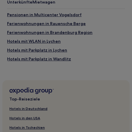
Unterkünfte
Mietwagen
Pensionen in Multicenter Vogelsdorf
Ferienwohnungen in Rauensche Berge
Ferienwohnungen in Brandenburg Region
Hotels mit WLAN in Lychen
Hotels mit Parkplatz in Lychen
Hotels mit Parkplatz in Wandlitz
Hotels mit Parkplatz in Fürstenberg-Havel
Business in Schönefeld
Familien in Schönefeld
Hotels mit Fitnessbereich in Schönefeld
Top-Reiseziele
Lgbtqia-Freundliche in Potsdam
Hotels in Deutschland
Familien in Potsdam
Hotels in den USA
Haustierfreundliche in Potsdam
Hotels in Tschechien
Hotels mit Parkplatz in Waltersdorf