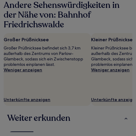
Andere Sehenswürdigkeiten in
24 Stunden
für
der Nähe von: Bahnhof
einen
Aufenthalt
Friedrichswalde
mit
1 Übernachtung
von
Großer Prüßnicksee
Kleiner Prüßnicksee
2 Erwachsenen
gefunden
Großer Prüßnicksee befindet sich 3,7 km
Kleiner Prüßnicksee bef
wurde.
außerhalb des Zentrums von Parlow-
außerhalb des Zentrum
Preise
Glambeck, sodass sich ein Zwischenstopp
Glambeck, sodass sich 
und
problemlos einplanen lässt.
problemlos einplanen lä
Verfügbarkeiten
Weniger anzeigen
Weniger anzeigen
können
sich
ändern.
Es
können
Unterkünfte anzeigen
Unterkünfte anzeige
zusätzliche
Bedingungen
gelten.
Weiter erkunden