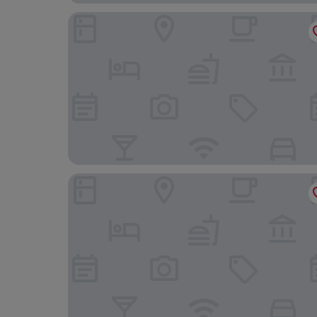
Parkhotel Quellenhof Aachen
INNSiDE by Meliá Aachen