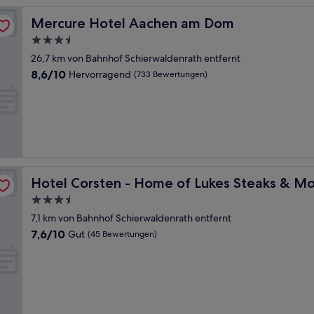
Mercure Hotel Aachen am Dom
Mercure Hotel Aachen am Dom
3.5-
Sterne-
26,7 km von Bahnhof Schierwaldenrath entfernt
Unterkunft
8.6
8,6/10
Hervorragend
(733 Bewertungen)
von
10,
Hervorragend,
(733
Bewertungen)
 Heinsberg
Hotel Corsten - Home of Lukes Steaks & More - Heinsb
Hotel Corsten - Home of Lukes Steaks & Mo
3.5-
Sterne-
7,1 km von Bahnhof Schierwaldenrath entfernt
Unterkunft
7.6
7,6/10
Gut
(45 Bewertungen)
von
10,
Gut,
(45
Bewertungen)