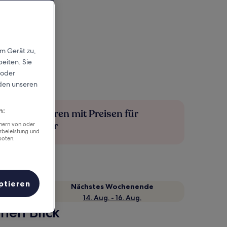
em Gerät zu,
eiten. Sie
 oder
rden unseren
n:
Mehr sparen mit Preisen für
Mitglieder
chern von oder
rbeleistung und
boten.
ptieren
Nächstes Wochenende
14. Aug. - 16. Aug.
nen Blick