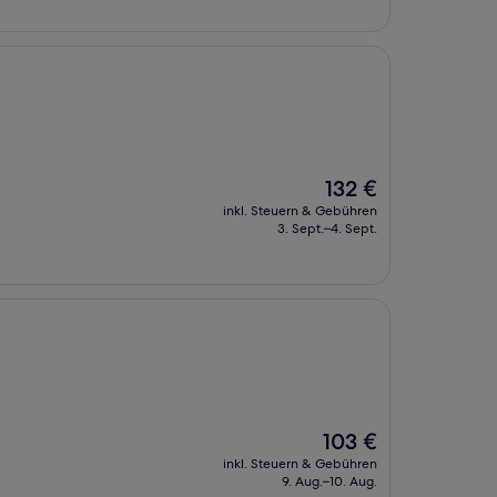
Der
132 €
Preis
inkl. Steuern & Gebühren
beträgt
3. Sept.–4. Sept.
132 €
Der
103 €
Preis
inkl. Steuern & Gebühren
beträgt
9. Aug.–10. Aug.