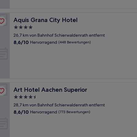
Aquis Grana City Hotel
Aquis Grana City Hotel
4.0-
Sterne-
26,7 km von Bahnhof Schierwaldenrath entfernt
Unterkunft
8.6
8,6/10
Hervorragend
(448 Bewertungen)
von
10,
Hervorragend,
(448
Bewertungen)
Art Hotel Aachen Superior
Art Hotel Aachen Superior
4.5-
Sterne-
28,7 km von Bahnhof Schierwaldenrath entfernt
Unterkunft
8.6
8,6/10
Hervorragend
(773 Bewertungen)
von
10,
Hervorragend,
(773