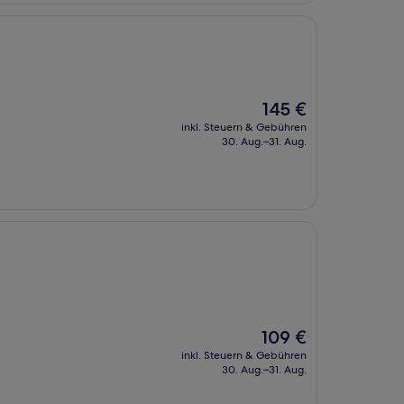
Der
145 €
Preis
inkl. Steuern & Gebühren
beträgt
30. Aug.–31. Aug.
145 €
Der
109 €
Preis
inkl. Steuern & Gebühren
beträgt
30. Aug.–31. Aug.
109 €