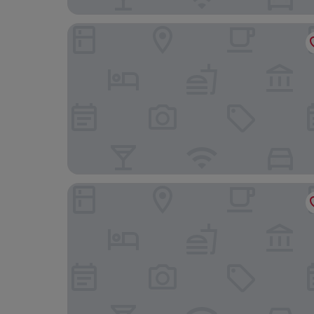
City Hotel
Mercure Parkhotel Mönchengladbach