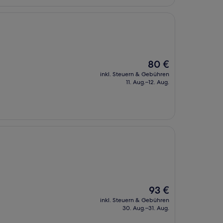
Der
80 €
Preis
inkl. Steuern & Gebühren
beträgt
11. Aug.–12. Aug.
80 €
Der
93 €
Preis
inkl. Steuern & Gebühren
beträgt
30. Aug.–31. Aug.
93 €