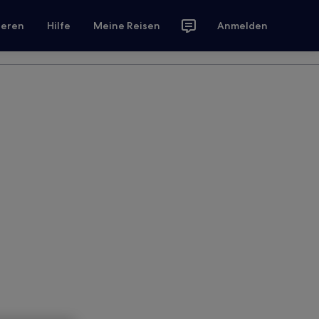
ieren
Hilfe
Meine Reisen
Anmelden