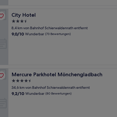
City Hotel
City Hotel
3.5-
Sterne-
8,4 km von Bahnhof Schierwaldenrath entfernt
Unterkunft
9.0
9,0/10
Wunderbar
(73 Bewertungen)
von
10,
Wunderbar,
(73
Bewertungen)
Mercure Parkhotel Mönchengladbach
Mercure Parkhotel Mönchengladbach
4.5-
Sterne-
34,6 km von Bahnhof Schierwaldenrath entfernt
Unterkunft
9.2
9,2/10
Wunderbar
(80 Bewertungen)
von
10,
Wunderbar,
(80
Bewertungen)