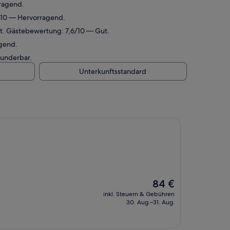
ragend.
/10 — Hervorragend.
nt. Gästebewertung: 7,6/10 — Gut.
agend.
Wunderbar.
Unterkunftsstandard
Der
84 €
Preis
inkl. Steuern & Gebühren
beträgt
30. Aug.–31. Aug.
84 €