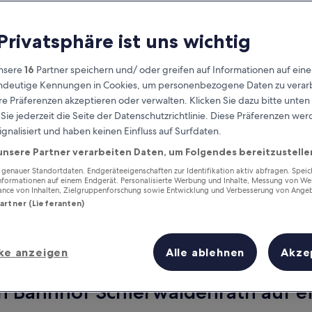
 Privatsphäre ist uns wichtig
nsere
16
Partner speichern und/ oder greifen auf Informationen auf ein
eindeutige Kennungen in Cookies, um personenbezogene Daten zu verarb
e Präferenzen akzeptieren oder verwalten. Klicken Sie dazu bitte unten
ie jederzeit die Seite der Datenschutzrichtlinie. Diese Präferenzen we
ignalisiert und haben keinen Einfluss auf Surfdaten.
unsere Partner verarbeiten Daten, um Folgendes bereitzustelle
Verdiene Prämien für jede
wahrgenommene Übernachtung
enauer Standortdaten. Endgeräteeigenschaften zur Identifikation aktiv abfragen. Spei
Informationen auf einem Endgerät. Personalisierte Werbung und Inhalte, Messung von We
ance von Inhalten, Zielgruppenforschung sowie Entwicklung und Verbesserung von Ange
Partner (Lieferanten)
ke anzeigen
Alle ablehnen
Akze
Morgen
Dieses Wochenende
8. Aug. - 9. Aug.
7. Aug. - 9. Aug.
n Bahnhof Schierwaldenrath auf ei