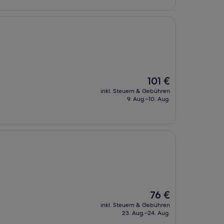
Der
101 €
Preis
inkl. Steuern & Gebühren
beträgt
9. Aug.–10. Aug.
101 €
Der
76 €
Preis
inkl. Steuern & Gebühren
beträgt
23. Aug.–24. Aug.
76 €