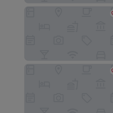
TIN INN Heinsberg
Hampton by Hilton Aachen Tivoli