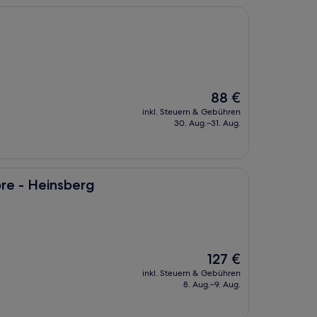
Der
88 €
Preis
inkl. Steuern & Gebühren
beträgt
30. Aug.–31. Aug.
88 €
erg
re - Heinsberg
Der
127 €
Preis
inkl. Steuern & Gebühren
beträgt
8. Aug.–9. Aug.
127 €