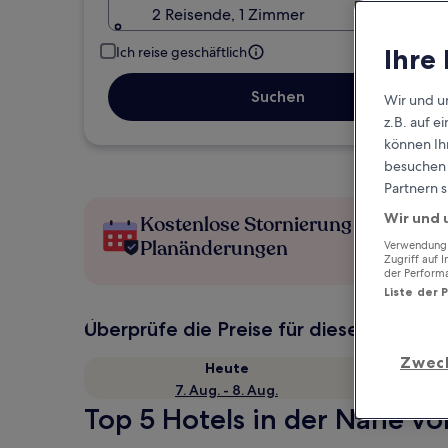
2 Reisende, 1 Zimmer
Ihre
Ich reise geschäftlich
Suchen
Wir und u
z.B. auf 
können Ihr
besuchen S
Partnern s
Wir und 
Kostenlose Stornierung bei
Planänderungen
Verwendung g
Zugriff auf 
der Perform
Liste der 
Überprüfe die Preise für diese Daten
Zwec
Heute
7. Aug. - 8. Aug.
Top 5 Hotels in der Nähe vo