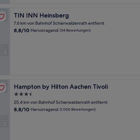
TIN INN Heinsberg
TIN INN Heinsberg
7,6 km von Bahnhof Schierwaldenrath entfernt
8.8
8,8/10
Hervorragend
(34 Bewertungen)
von
10,
Hervorragend,
(34
Bewertungen)
Hampton by Hilton Aachen Tivoli
Hampton by Hilton Aachen Tivoli
3.5-
Sterne-
25,4 km von Bahnhof Schierwaldenrath entfernt
Unterkunft
8.8
8,8/10
Hervorragend
(1.006 Bewertungen)
von
10,
Hervorragend,
(1.006
Bewertungen)