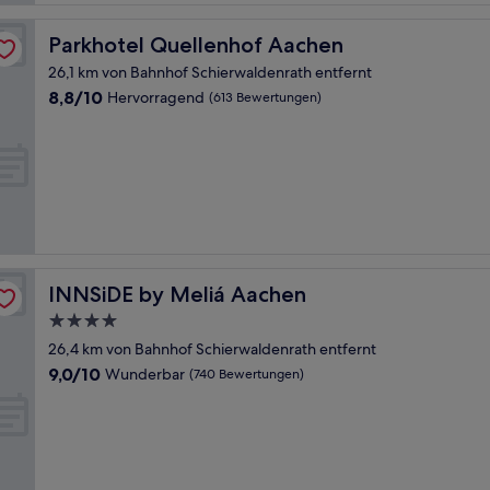
Parkhotel Quellenhof Aachen
Parkhotel Quellenhof Aachen
26,1 km von Bahnhof Schierwaldenrath entfernt
8.8
8,8/10
Hervorragend
(613 Bewertungen)
von
10,
Hervorragend,
(613
Bewertungen)
INNSiDE by Meliá Aachen
INNSiDE by Meliá Aachen
4.0-
Sterne-
26,4 km von Bahnhof Schierwaldenrath entfernt
Unterkunft
9.0
9,0/10
Wunderbar
(740 Bewertungen)
von
10,
Wunderbar,
(740
Bewertungen)