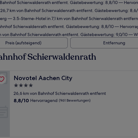
 Bahnhof Schierwaldenrath entfernt. Gästebewertung: 8,8/10 — Hervor
 26,7 km von Bahnhof Schierwaldenrath entfernt. Gästebewertung: 8,6
berg
— 3.5-Sterne-Hotel in 7,1 km von Bahnhof Schierwaldenrath entfer
Bahnhof Schierwaldenrath entfernt. Gästebewertung: 8,8/10 — Hervorr
m von Bahnhof Schierwaldenrath entfernt. Gästebewertung: 9,0/10 — 
Preis (aufsteigend)
Entfernung
ahnhof Schierwaldenrath
Novotel Aachen City
Novotel Aachen City
4.0-
Sterne-
26,6 km von Bahnhof Schierwaldenrath entfernt
Unterkunft
8.8
8,8/10
Hervorragend
(961 Bewertungen)
von
10,
Hervorragend,
(961
Bewertungen)