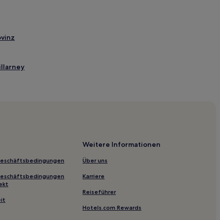
ovinz
illarney
nalpark
e
Weitere Informationen
 and Country Club
Geschäftsbedingungen
Über uns
Geschäftsbedingungen
Karriere
 Gardens
ekt
Reiseführer
it
Hotels.com Rewards