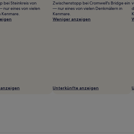
 bei Steinkreis von
Zwischenstopp bei Cromwell's Bridge ein
v
 nur eines von vielen
— nur eines von vielen Denkmälern in
d
n Kenmare.
Kenmare.
K
eigen
Weniger anzeigen
W
 anzeigen
Unterkünfte anzeigen
U