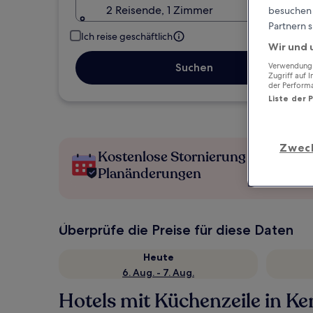
2 Reisende, 1 Zimmer
besuchen S
Partnern s
Ich reise geschäftlich
Wir und 
Verwendung g
Suchen
Zugriff auf 
der Perform
Liste der 
Zwec
Kostenlose Stornierung bei
Planänderungen
Überprüfe die Preise für diese Daten
Heute
6. Aug. - 7. Aug.
Hotels mit Küchenzeile in K