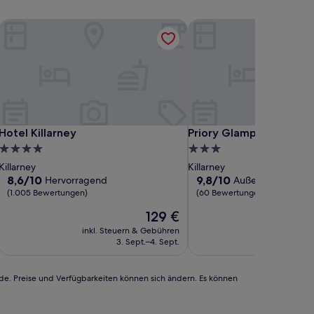
Hotel Killarney
Priory Glamping Pods
Hotel Killarney
Priory Glamping Pods
Hotel Killarney
Priory Glamping Pods
4.0-
3.0-
Sterne-
Sterne-
Killarney
Killarney
Unterkunft
Unterkunft
8.6
9.8
8,6/10
9,8/10
Hervorragend
Außergewöhnlich
von
von
(1.005 Bewertungen)
(60 Bewertungen)
10,
10,
Der
129 €
Hervorragend,
Außergewöhnlich,
Preis
(1.005
(60
inkl. Steuern & Gebühren
inkl. Steu
beträgt
Bewertungen)
Bewertungen)
3. Sept.–4. Sept.
12
129 €
rde. Preise und Verfügbarkeiten können sich ändern. Es können