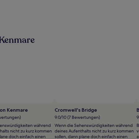
 Kenmare
 von Kenmare
Cromwell's Bridge
wertungen)
9.0/10 (7 Bewertungen)
9
enswürdigkeiten während
Wenn die Sehenswürdigkeiten während
B
halts nicht zu kurz kommen
deines Aufenthalts nicht zu kurz kommen
v
plane doch einfach einen
sollen, dann plane doch einfach einen
a