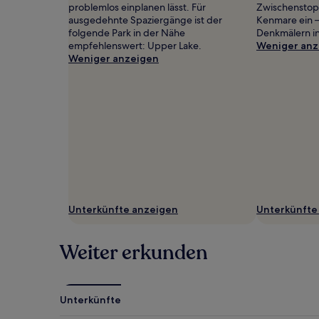
können
problemlos einplanen lässt. Für
Zwischenstopp
zusätzliche
ausgedehnte Spaziergänge ist der
Kenmare ein —
Bedingungen
folgende Park in der Nähe
Denkmälern i
gelten.
empfehlenswert: Upper Lake.
Weniger anz
Weniger anzeigen
Unterkünfte anzeigen
Unterkünfte
Weiter erkunden
Unterkünfte