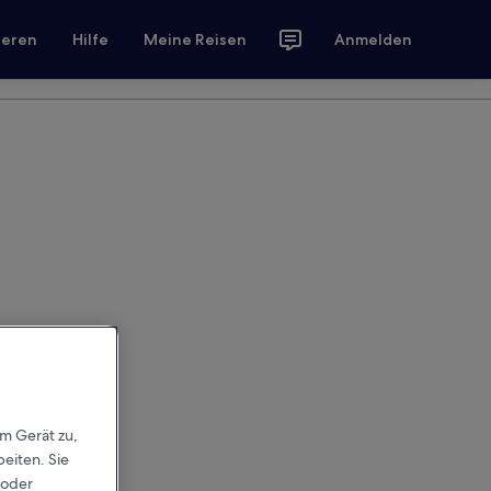
ieren
Hilfe
Meine Reisen
Anmelden
em Gerät zu,
eiten. Sie
 oder