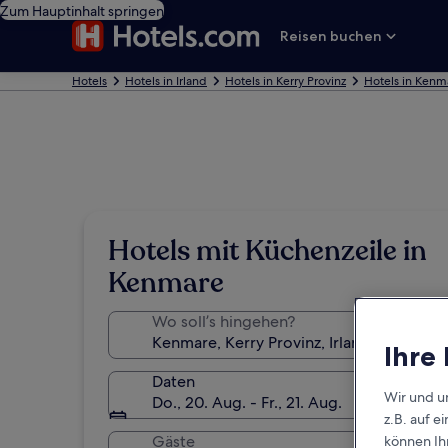
Zum Hauptinhalt springen
Reisen buchen
Hotels
Hotels in Irland
Hotels in Kerry Provinz
Hotels in Kenm
Hotels mit Küchenzeile in
Kenmare
Wo soll’s hingehen?
Ihre
Daten
Wir und u
Do., 20. Aug. - Fr., 21. Aug.
z.B. auf 
Gäste
können Ihr