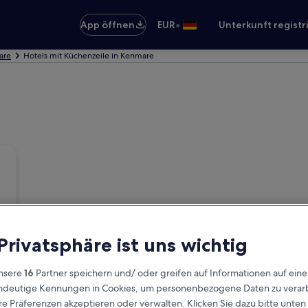
•
App öffnen
EUR
Unterkunft registr
are
Hotels mit Küchenzeile in Kenmare
 Privatsphäre ist uns wichtig
nsere
16
Partner speichern und/ oder greifen auf Informationen auf ein
eindeutige Kennungen in Cookies, um personenbezogene Daten zu verarb
e Präferenzen akzeptieren oder verwalten. Klicken Sie dazu bitte unten