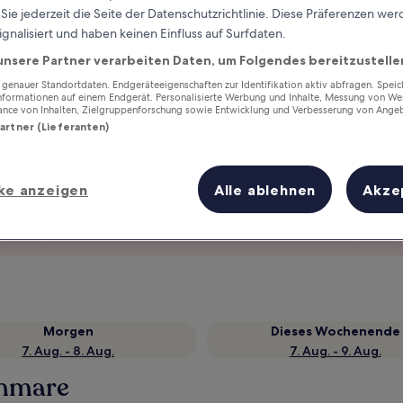
ie jederzeit die Seite der Datenschutzrichtlinie. Diese Präferenzen we
ignalisiert und haben keinen Einfluss auf Surfdaten.
unsere Partner verarbeiten Daten, um Folgendes bereitzustelle
enauer Standortdaten. Endgeräteeigenschaften zur Identifikation aktiv abfragen. Spei
Informationen auf einem Endgerät. Personalisierte Werbung und Inhalte, Messung von We
ance von Inhalten, Zielgruppenforschung sowie Entwicklung und Verbesserung von Ange
Partner (Lieferanten)
ke anzeigen
Alle ablehnen
Akze
Verdiene Prämien für jede
wahrgenommene Übernachtung
Morgen
Dieses Wochenende
7. Aug. - 8. Aug.
7. Aug. - 9. Aug.
enmare