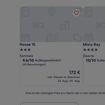
House 15
Misty Bay
House 15
Misty Bay
House 15
Misty Bay
3.0-
4.0-
Sterne-
Sterne-
Kenmare
Dawros
Unterkunft
Unterkunft
9.6
10.0
9,6/10
10/10
Außergewöhnlich
Auße
von
von
(43 Bewertungen)
10,
10,
Der
172 €
Außergewöhnlich,
Außergewöhn
Preis
(43
(13
inkl. Steuern & Gebühren
beträgt
Bewertungen)
Bewertunge
24. Aug.–25. Aug.
172 €
Dies
Dies ist der niedrigste Preis pro Nacht, der in den letzten 
ist
der