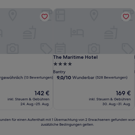
The Maritime Hotel
The Maritime Hotel
The Maritime Hotel
4.0-
Sterne-
Bantry
Unterkunft
9.0
9,0/10
rgewöhnlich
Wunderbar
(13 Bewertungen)
(528 Bewertungen)
von
10,
Der
Der
142 €
169 €
lich,
Wunderbar,
Preis
Preis
(528
inkl. Steuern & Gebühren
inkl. Steuern & Gebühren
beträgt
beträgt
n)
Bewertungen)
24. Aug.–25. Aug.
30. Aug.–31. Aug.
142 €
169 €
24 Stunden für einen Aufenthalt mit 1 Übernachtung von 2 Erwachsenen gefunden wu
zusätzliche Bedingungen gelten.