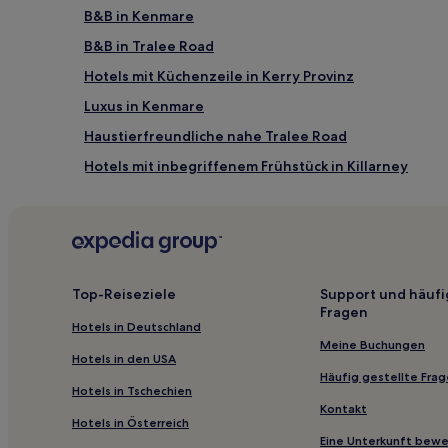
B&B in Kenmare
B&B in Tralee Road
Hotels mit Küchenzeile in Kerry Provinz
Luxus in Kenmare
Haustierfreundliche nahe Tralee Road
Hotels mit inbegriffenem Frühstück in Killarney
Haustierfreundliche in Killarney
Golf nahe Killarney-Nationalpark
Kerry Provinz: Hotels
Páirc Na Gloine Hotels
Top-Reiseziele
Support und häufi
Fragen
Hotels nahe Moll's Gap
Hotels in Deutschland
Dawros Hotels
Meine Buchungen
Hotels in den USA
Tullaha Hotels
Häufig gestellte Fra
Hotels in Tschechien
Hotels nahe Aghadoe
Kontakt
Hotels in Österreich
Killorglin Hotels
Eine Unterkunft bew