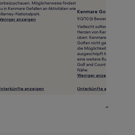
orbeizuschauen. Möglicherweise findest
u in Kenmare Gefallen an Aktivitäten wie
Kenmare Golf Club
illarney-Nationalpark.
9.0/10 (6 Bewertungen)
eniger anzeigen
Vielleicht solltest du in diesem
Herzen von Kenmare deinen 
üben: Kenmare Golf Club. We
Golfen nicht genug kriegen k
die Möglichkeiten in Kenmare 
ausgeschöpft hast, kannst du
eine weitere Runde drehen: Ri
Golf and Country Club ist ganz 
Nähe.
Weniger anzeigen
nterkünfte anzeigen
Unterkünfte anzeigen