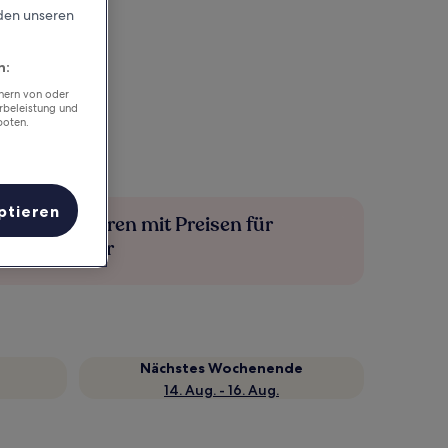
rden unseren
n:
chern von oder
rbeleistung und
boten.
ptieren
Mehr sparen mit Preisen für
Mitglieder
Nächstes Wochenende
14. Aug. - 16. Aug.