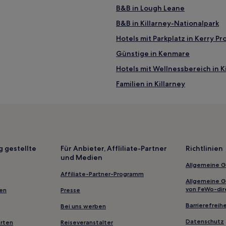
B&B in Lough Leane
B&B in Killarney-Nationalpark
Hotels mit Parkplatz in Kerry Pr
Günstige in Kenmare
Hotels mit Wellnessbereich in K
Familien in Killarney
Günstige nahe Killarney-Natio
5-Sterne-Hotels in Lough Lean
Ardea West Hotels
Rossbeigh Hotels
g gestellte
Für Anbieter, Affliliate-Partner
Richtlinien
und Medien
Hotels nahe Ring of Kerry Golf
Allgemeine 
Glenbeigh Hotels
Affiliate-Partner-Programm
Allgemeine 
Hotels nahe Kells Bay House &
von FeWo-dir
gen
Presse
Dromore Hotels
Barrierefreihe
Bei uns werben
Kilgarvan Hotels
Datenschutz
erten
Reiseveranstalter