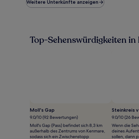
niedrigste
Weitere Unterkünfte anzeigen
Preis
pro
Nacht,
der
in
den
Top-Sehenswürdigkeiten in
letzten
24 Stunden
für
einen
Aufenthalt
mit
1 Übernachtung
von
2 Erwachsenen
gefunden
wurde.
Preise
und
Moll's Gap
Steinkreis
Verfügbarkeiten
9.0/10 (92 Bewertungen)
9.0/10 (26 Be
können
sich
Moll's Gap (Pass) befindet sich 8,3 km
Wenn die Seh
ändern.
außerhalb des Zentrums von Kenmare,
deines Aufent
Es
sodass sich ein Zwischenstopp
sollen, dann 