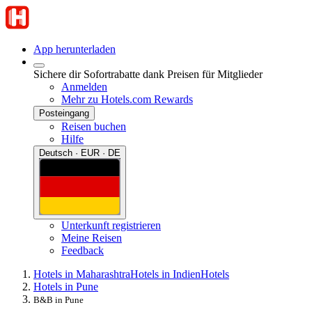
App herunterladen
Sichere dir Sofortrabatte dank Preisen für Mitglieder
Anmelden
Mehr zu Hotels.com Rewards
Posteingang
Reisen buchen
Hilfe
Deutsch · EUR · DE
Unterkunft registrieren
Meine Reisen
Feedback
Hotels in Maharashtra
Hotels in Indien
Hotels
Hotels in Pune
B&B in Pune