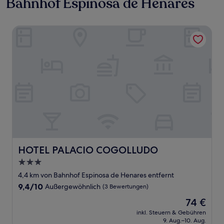
Bahnhof Espinosa de Henares
HOTEL PALACIO COGOLLUDO
HOTEL PALACIO COGOLLUDO
HOTEL PALACIO COGOLLUDO
3.0-
Sterne-
4,4 km von Bahnhof Espinosa de Henares entfernt
Unterkunft
9.4
9,4/10
Außergewöhnlich
(3 Bewertungen)
von
Der
74 €
10,
Preis
Außergewöhnlich,
inkl. Steuern & Gebühren
beträgt
9. Aug.–10. Aug.
(3