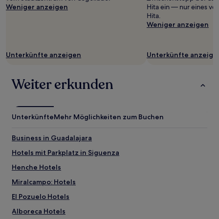
Verfügbarkeiten
Weniger anzeigen
Hita ein — nur eines vo
können
Hita.
sich
Weniger anzeigen
ändern.
Es
können
Unterkünfte anzeigen
Unterkünfte anzeige
zusätzliche
Bedingungen
gelten.
Weiter erkunden
Unterkünfte
Mehr Möglichkeiten zum Buchen
Business in Guadalajara
Hotels mit Parkplatz in Siguenza
Henche Hotels
Miralcampo: Hotels
El Pozuelo Hotels
Alboreca Hotels