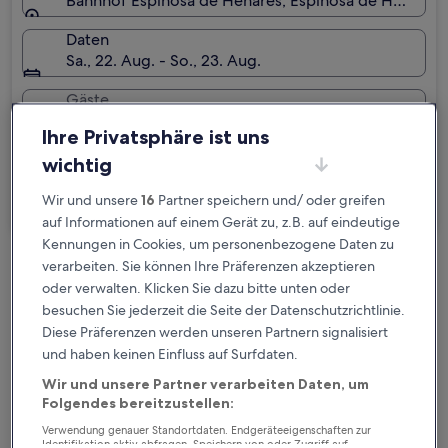
Bahnhof Espinosa de Henares, Espinosa de Henares, 
Daten
Sa., 22. Aug. - So., 23. Aug.
Gäste
2 Reisende, 1 Zimmer
Ihre Privatsphäre ist uns
Ich reise geschäftlich
wichtig
Wir und unsere
16
Partner speichern und/ oder greifen
Suchen
auf Informationen auf einem Gerät zu, z.B. auf eindeutige
Kennungen in Cookies, um personenbezogene Daten zu
verarbeiten. Sie können Ihre Präferenzen akzeptieren
Kostenlose Stornierung bei
oder verwalten. Klicken Sie dazu bitte unten oder
Planänderungen
besuchen Sie jederzeit die Seite der Datenschutzrichtlinie.
Diese Präferenzen werden unseren Partnern signalisiert
Verdiene Prämien für jede
und haben keinen Einfluss auf Surfdaten.
wahrgenommene Übernachtung
Wir und unsere Partner verarbeiten Daten, um
Folgendes bereitzustellen:
Mehr sparen mit Preisen für Mitglieder
Verwendung genauer Standortdaten. Endgeräteeigenschaften zur
Identifikation aktiv abfragen. Speichern von oder Zugriff auf