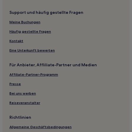
Valdeavellano Hotels
Support und häufig gestellte Fragen
Málaga del Fresno Hotels
Valdeconcha Hotels
Meine Buchungen
Sayatón Hotels
Häufig gestellte Fragen
Marchamalo Hotels
Kontakt
Somolinos Hotels
Eine Unterkunft bewerten
Matillas Hotels
Für Anbieter, Affliliate-Partner und Medien
Miralrío Hotels
Affiliate-Partner-Programm
Horna Hotels
San Andrés del Rey Hotels
Presse
Buendía Hotels
Bei uns werben
Reiseveranstalter
Richtlinien
Allgemeine Geschäftsbedingungen