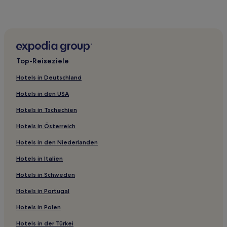
Chiloeches Hotels
Paredes de Sigüenza Hotels
Hotels nahe Palacio del Infantado
La Bodera Hotels
Top-Reiseziele
La Miñosa Hotels
Hotels in Deutschland
Alcuneza Hotels
Hotels in den USA
Valdepeñas de la Sierra Hotels
Hotels in Tschechien
Hotels nahe Almiruete Ruinen
Hotels in Österreich
Quer Hotels
Hotels in den Niederlanden
Condemios de Arriba Hotels
Alcarria de Brihuega y Cifuentes: Hotels
Hotels in Italien
Alaminos Hotels
Hotels in Schweden
Albares Hotels
Hotels in Portugal
Abánades Hotels
Hotels in Polen
Alarilla Hotels
Hotels in der Türkei