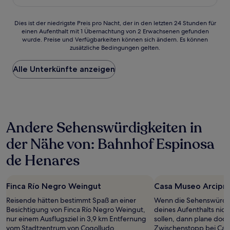
74 €
Bewertungen)
Dies
Dies ist der niedrigste Preis pro Nacht, der in den letzten 24 Stunden für
einen Aufenthalt mit 1 Übernachtung von 2 Erwachsenen gefunden
ist
wurde. Preise und Verfügbarkeiten können sich ändern. Es können
der
zusätzliche Bedingungen gelten.
niedrigste
Preis
Alle Unterkünfte anzeigen
pro
Nacht,
der
in
den
letzten
Andere Sehenswürdigkeiten in
24 Stunden
für
der Nähe von: Bahnhof Espinosa
einen
Aufenthalt
de Henares
mit
1 Übernachtung
von
Finca Río Negro Weingut
Casa Museo Arcipre
2 Erwachsenen
gefunden
Reisende hätten bestimmt Spaß an einer
Wenn die Sehenswürdi
wurde.
Besichtigung von Finca Río Negro Weingut,
deines Aufenthalts nic
Preise
nur einem Ausflugsziel in 3,9 km Entfernung
sollen, dann plane doch
und
vom Stadtzentrum von Cogolludo.
Zwischenstopp bei Cas