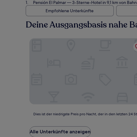
Pensión El Palmar
— 3-Sterne-Hotel in 9,1 km von Bahnh
Empfohlene Unterkünfte
Deine Ausgangsbasis nahe B
Pensión El Palmar
Dies
Dies ist der niedrigste Preis pro Nacht, der in den letzten 
ist
der
niedrigste
Alle Unterkünfte anzeigen
Preis