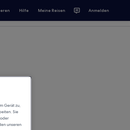
ieren
Hilfe
Meine Reisen
Anmelden
em Gerät zu,
eiten. Sie
 oder
rden unseren