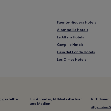
Fuente-Higuera Hotels
Alcantarilla Hotels
La Alfera Hotels
Campillo Hotels
Casa del Conde Hotels
Los Olmos Hotels
Mora de Santa Quiteria Hotels
Sierra Hotels
Zorío Hotels
Casas de Santa Cruz Hotels
San Pedro Hotels
g gestellte
Für Anbieter, Affliliate-Partner
Richtlinien
und Medien
Zapateros Hotels
Allgemeine 