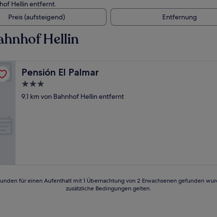
of Hellin entfernt.
Preis (aufsteigend)
Entfernung
ahnhof Hellin
Pensión El Palmar
Pensión El Palmar
3.0-
Sterne-
9,1 km von Bahnhof Hellin entfernt
Unterkunft
24 Stunden für einen Aufenthalt mit 1 Übernachtung von 2 Erwachsenen gefunden wu
zusätzliche Bedingungen gelten.