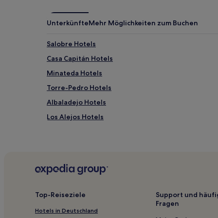
Bedingungen
gelten.
Unterkünfte
Mehr Möglichkeiten zum Buchen
Salobre Hotels
Casa Capitán Hotels
Minateda Hotels
Torre-Pedro Hotels
Albaladejo Hotels
Los Alejos Hotels
Las Eras Hotels
Hotels nahe Bahnhof Almansa
Beg Hotels
Cancarix Hotels
Cortijo del Cura Hotels
Top-Reiseziele
Support und häufi
Fragen
Hotels nahe Teatro Circo
Hotels in Deutschland