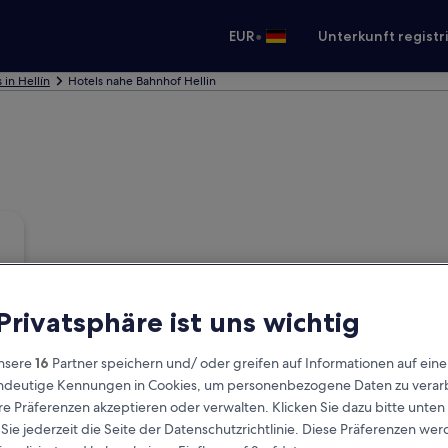
•
EUR
Unterkunft registr
 in Hellín
Hotels nahe Bahnhof Hellin
 Privatsphäre ist uns wichtig
nsere
16
Partner speichern und/ oder greifen auf Informationen auf ein
eindeutige Kennungen in Cookies, um personenbezogene Daten zu verarb
e Präferenzen akzeptieren oder verwalten. Klicken Sie dazu bitte unten
ie jederzeit die Seite der Datenschutzrichtlinie. Diese Präferenzen we