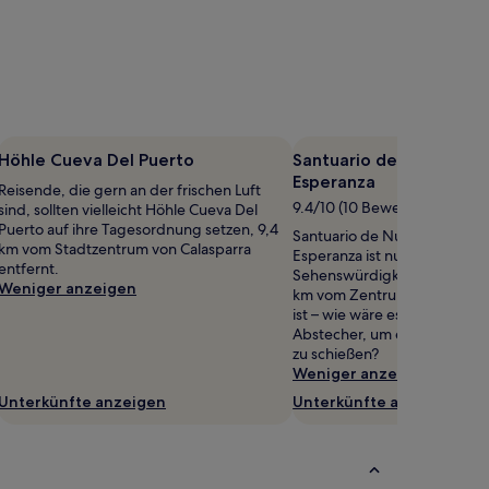
Höhle Cueva Del Puerto
Santuario de Nuestra Se
Esperanza
Reisende, die gern an der frischen Luft
9.4/10 (10 Bewertungen)
sind, sollten vielleicht Höhle Cueva Del
Puerto auf ihre Tagesordnung setzen, 9,4
Santuario de Nuestra Señora 
km vom Stadtzentrum von Calasparra
Esperanza ist nur eine von vi
entfernt.
Sehenswürdigkeiten der Geg
Weniger anzeigen
km vom Zentrum von Calaspa
ist – wie wäre es also mit ein
Abstecher, um ein paar Erin
zu schießen?
Weniger anzeigen
Unterkünfte anzeigen
Unterkünfte anzeigen