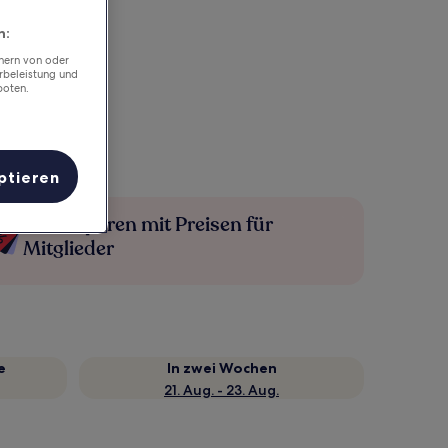
n:
chern von oder
rbeleistung und
boten.
ptieren
Mehr sparen mit Preisen für
Mitglieder
e
In zwei Wochen
21. Aug. - 23. Aug.