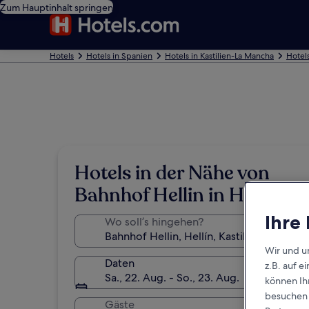
Zum Hauptinhalt springen
Hotels
Hotels in Spanien
Hotels in Kastilien-La Mancha
Hotels
Hotels in der Nähe von
Bahnhof Hellin in Hellín
Ihre
Wo soll’s hingehen?
Wir und u
Daten
z.B. auf 
Sa., 22. Aug. - So., 23. Aug.
können Ihr
besuchen S
Gäste