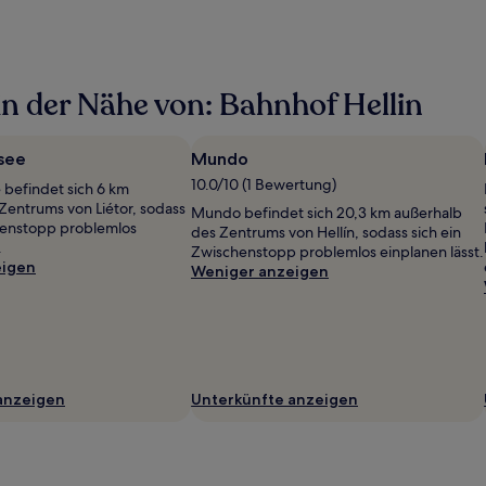
n der Nähe von: Bahnhof Hellin
see
Mundo
10.0/10 (1 Bewertung)
 befindet sich 6 km
Zentrums von Liétor, sodass
Mundo befindet sich 20,3 km außerhalb
henstopp problemlos
des Zentrums von Hellín, sodass sich ein
.
Zwischenstopp problemlos einplanen lässt.
eigen
Weniger anzeigen
anzeigen
Unterkünfte anzeigen