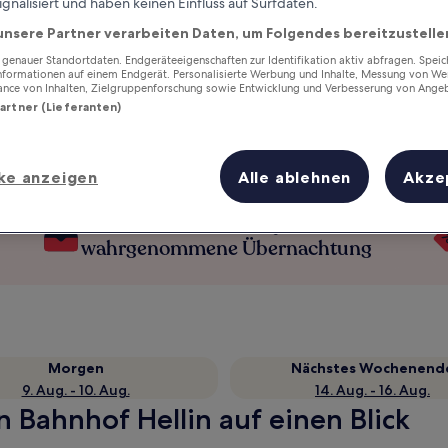
ignalisiert und haben keinen Einfluss auf Surfdaten.
unsere Partner verarbeiten Daten, um Folgendes bereitzustelle
enauer Standortdaten. Endgeräteeigenschaften zur Identifikation aktiv abfragen. Spei
Informationen auf einem Endgerät. Personalisierte Werbung und Inhalte, Messung von We
ance von Inhalten, Zielgruppenforschung sowie Entwicklung und Verbesserung von Ange
Partner (Lieferanten)
ke anzeigen
Alle ablehnen
Akze
Verdiene Prämien für jede
wahrgenommene Übernachtung
Morgen
Nächstes Wochenend
9. Aug. - 10. Aug.
14. Aug. - 16. Aug.
n Bahnhof Hellin auf einen Blick