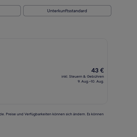
Unterkunftsstandard
Der
43 €
Preis
inkl. Steuern & Gebühren
beträgt
9. Aug.–10. Aug.
43 €
rde. Preise und Verfügbarkeiten können sich ändern. Es können