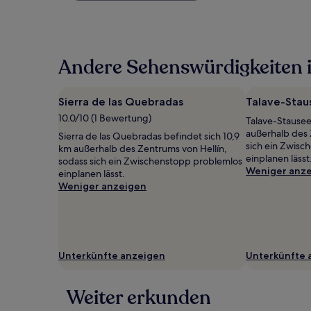
pro
Nacht,
der
in
Andere Sehenswürdigkeiten i
den
letzten
24 Stunden
für
Sierra de las Quebradas
Talave-Stau
einen
10.0/10 (1 Bewertung)
Talave-Stausee
Aufenthalt
außerhalb des 
mit
Sierra de las Quebradas befindet sich 10,9
sich ein Zwisc
1 Übernachtung
km außerhalb des Zentrums von Hellín,
einplanen lässt
von
sodass sich ein Zwischenstopp problemlos
Weniger anz
2 Erwachsenen
einplanen lässt.
gefunden
Weniger anzeigen
wurde.
Preise
und
Verfügbarkeiten
können
Unterkünfte anzeigen
Unterkünfte 
sich
ändern.
Es
Weiter erkunden
können
zusätzliche