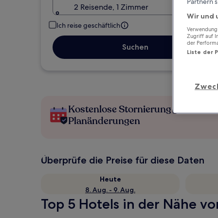
Partnern s
2 Reisende, 1 Zimmer
Wir und 
Ich reise geschäftlich
Verwendung g
Zugriff auf 
der Perform
Suchen
Liste der 
Zwec
Kostenlose Stornierung bei
Planänderungen
Überprüfe die Preise für diese Daten
Heute
8. Aug. - 9. Aug.
Top 5 Hotels in der Nähe vo