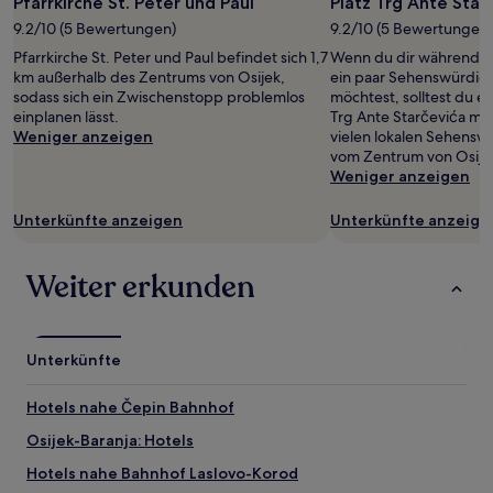
Pfarrkirche St. Peter und Paul
Platz Trg Ante Star
9.2/10 (5 Bewertungen)
9.2/10 (5 Bewertungen)
Pfarrkirche St. Peter und Paul befindet sich 1,7
Wenn du dir während d
km außerhalb des Zentrums von Osijek,
ein paar Sehenswürdig
sodass sich ein Zwischenstopp problemlos
möchtest, solltest du e
einplanen lässt.
Trg Ante Starčevića ma
Weniger anzeigen
vielen lokalen Sehenswü
vom Zentrum von Osijek
Weniger anzeigen
Unterkünfte anzeigen
Unterkünfte anzeige
Weiter erkunden
Unterkünfte
Hotels nahe Čepin Bahnhof
Osijek-Baranja: Hotels
Hotels nahe Bahnhof Laslovo-Korod