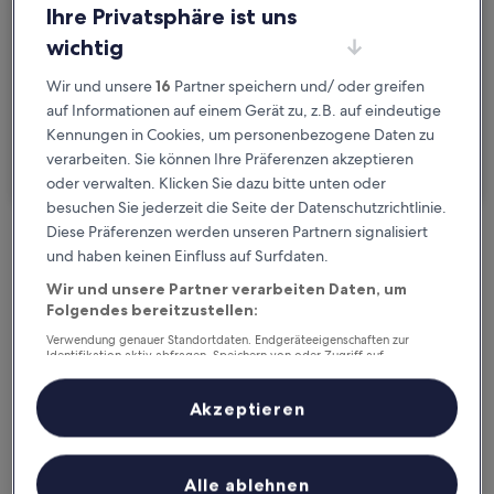
Mo., 24. Aug. - Di., 25. Aug.
Ihre Privatsphäre ist uns
wichtig
Gäste
2 Reisende, 1 Zimmer
Wir und unsere
16
Partner speichern und/ oder greifen
auf Informationen auf einem Gerät zu, z.B. auf eindeutige
Ich reise geschäftlich
Kennungen in Cookies, um personenbezogene Daten zu
verarbeiten. Sie können Ihre Präferenzen akzeptieren
Suchen
oder verwalten. Klicken Sie dazu bitte unten oder
besuchen Sie jederzeit die Seite der Datenschutzrichtlinie.
Diese Präferenzen werden unseren Partnern signalisiert
Kostenlose Stornierung bei
und haben keinen Einfluss auf Surfdaten.
Planänderungen
Wir und unsere Partner verarbeiten Daten, um
Folgendes bereitzustellen:
Verdiene Prämien für jede
Verwendung genauer Standortdaten. Endgeräteeigenschaften zur
wahrgenommene Übernachtung
Identifikation aktiv abfragen. Speichern von oder Zugriff auf
Informationen auf einem Endgerät. Personalisierte Werbung und
Inhalte, Messung von Werbeleistung und der Performance von Inhalten,
Zielgruppenforschung sowie Entwicklung und Verbesserung von
Akzeptieren
Mehr sparen mit Preisen für Mitglieder
Angeboten.
Liste der Partner (Lieferanten)
Alle ablehnen