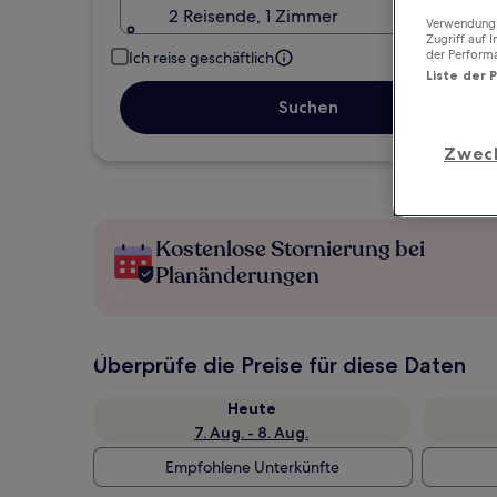
2 Reisende, 1 Zimmer
Verwendung g
Zugriff auf 
der Perform
Ich reise geschäftlich
Liste der 
Suchen
Zwec
Kostenlose Stornierung bei
Planänderungen
Überprüfe die Preise für diese Daten
Heute
7. Aug. - 8. Aug.
Empfohlene Unterkünfte