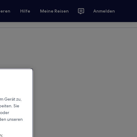
ieren
Hilfe
Meine Reisen
Anmelden
em Gerät zu,
eiten. Sie
 oder
rden unseren
n: