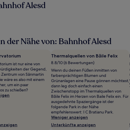
ahnhof Alesd
n der Nähe von: Bahnhof Alesd
rvatorium
Thermalquellen von Băile Felix
8.8/10 (6 Bewertungen)
torium ist nur eine von
würdigkeiten der Gegend,
Wenn du deinen Füßen inmitten von
m Zentrum von Sânmartin
farbenprächtigen Blumen und
wie wäre es also mit einem
Grünanlagen eine Pause gönnen möchtest,
her, um ein paar
dann leg doch einfach einen
os zu schießen?
Zwischenstopp im Thermalquellen von
eigen
Băile Felix im Herzen von Baile Felix ein. Für
ausgedehnte Spaziergänge ist der
folgende Park in der Nähe
empfehlenswert: I C Bratianu Park.
Weniger anzeigen
anzeigen
Unterkünfte anzeigen