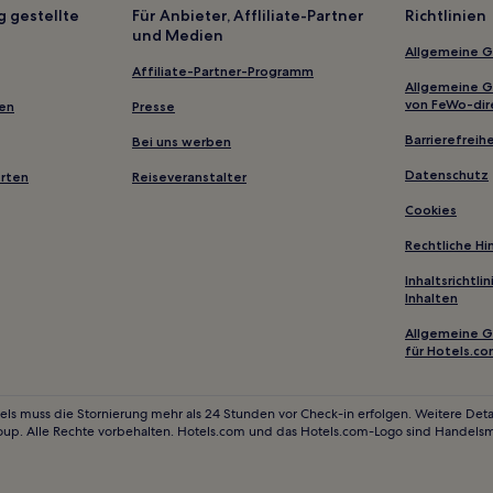
Business in Oradea
g gestellte
Für Anbieter, Affliliate-Partner
Richtlinien
und Medien
Familien in Oradea
Allgemeine 
Affiliate-Partner-Programm
Allgemeine 
von FeWo-dir
gen
Presse
Barrierefreihe
Bei uns werben
Datenschutz
erten
Reiseveranstalter
Cookies
Rechtliche H
Inhaltsrichtl
Inhalten
Allgemeine 
für Hotels.c
els muss die Stornierung mehr als 24 Stunden vor Check-in erfolgen. Weitere Detai
oup. Alle Rechte vorbehalten. Hotels.com und das Hotels.com-Logo sind Handels