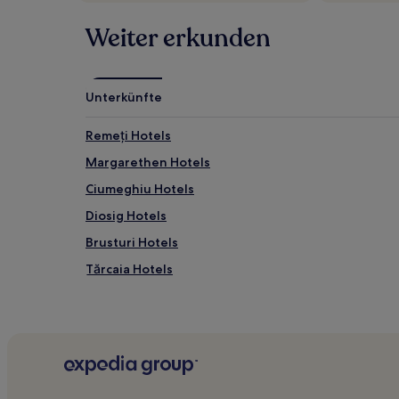
Weiter erkunden
Unterkünfte
Remeți Hotels
Margarethen Hotels
Ciumeghiu Hotels
Diosig Hotels
Brusturi Hotels
Tărcaia Hotels
Curtuișeni Hotels
Kreis Bihor: Hotels
Vadu Crişului Hotels
Hotels nahe Meziad-Höhle