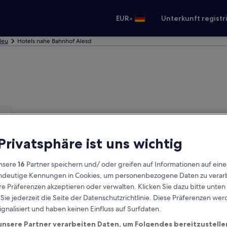
•
EUR
Unterkunft registr
ileu
Hotels nahe Bahnhof Alesd
 Privatsphäre ist uns wichtig
nsere
16
Partner speichern und/ oder greifen auf Informationen auf ein
eindeutige Kennungen in Cookies, um personenbezogene Daten zu verarb
e Präferenzen akzeptieren oder verwalten. Klicken Sie dazu bitte unten
ie jederzeit die Seite der Datenschutzrichtlinie. Diese Präferenzen we
ignalisiert und haben keinen Einfluss auf Surfdaten.
unsere Partner verarbeiten Daten, um Folgendes bereitzustelle