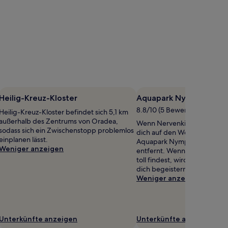
Heilig-Kreuz-Kloster
Aquapark Nymphaea
8.8/10 (5 Bewertungen)
Heilig-Kreuz-Kloster befindet sich 5,1 km
außerhalb des Zentrums von Oradea,
Wenn Nervenkitzel dein Ding
sodass sich ein Zwischenstopp problemlos
dich auf den Weg zu folgende
einplanen lässt.
Aquapark Nymphaea, 4,2 km
Weniger anzeigen
entfernt. Wenn du Aquapar
toll findest, wird Zoo Orade
dich begeistern.
Weniger anzeigen
Unterkünfte anzeigen
Unterkünfte anzeigen