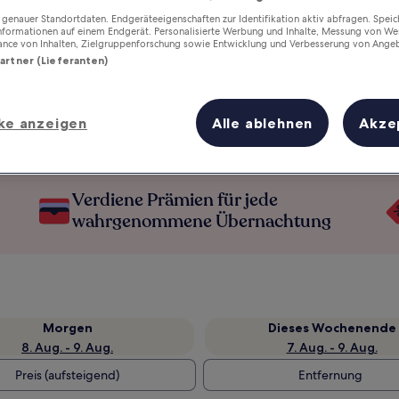
enauer Standortdaten. Endgeräteeigenschaften zur Identifikation aktiv abfragen. Spei
Informationen auf einem Endgerät. Personalisierte Werbung und Inhalte, Messung von We
ance von Inhalten, Zielgruppenforschung sowie Entwicklung und Verbesserung von Ange
Partner (Lieferanten)
ke anzeigen
Alle ablehnen
Akze
Verdiene Prämien für jede
wahrgenommene Übernachtung
Morgen
Dieses Wochenende
8. Aug. - 9. Aug.
7. Aug. - 9. Aug.
Preis (aufsteigend)
Entfernung