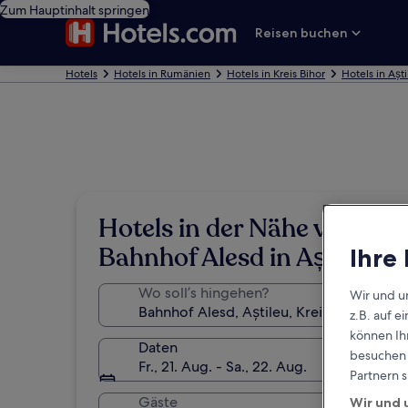
Zum Hauptinhalt springen
Reisen buchen
Hotels
Hotels in Rumänien
Hotels in Kreis Bihor
Hotels in Așt
Hotels in der Nähe von
Bahnhof Alesd in Aștileu
Ihre
Wo soll’s hingehen?
Wir und u
z.B. auf 
können Ihr
Daten
besuchen S
Fr., 21. Aug. - Sa., 22. Aug.
Partnern s
Gäste
Wir und 