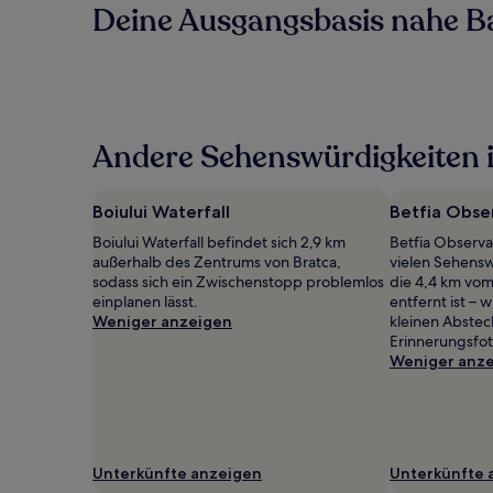
Deine Ausgangsbasis nahe B
Andere Sehenswürdigkeiten i
Boiului Waterfall
Betfia Obse
Boiului Waterfall befindet sich 2,9 km
Betfia Observa
außerhalb des Zentrums von Bratca,
vielen Sehens
sodass sich ein Zwischenstopp problemlos
die 4,4 km vo
einplanen lässt.
entfernt ist – 
Weniger anzeigen
kleinen Abstec
Erinnerungsfot
Weniger anz
Unterkünfte anzeigen
Unterkünfte 