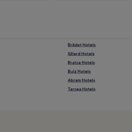
Brădet Hotels
Sălard Hotels
Bratca Hotels
Bulz Hotels
Abram Hotels
Tarcea Hotels
Curățele Hotels
Huta Voivozi Hotels
Petreu Hotels
Buduslău Hotels