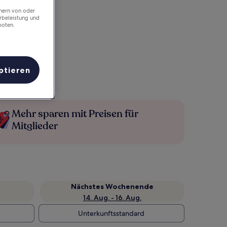
chern von oder
rbeleistung und
boten.
ptieren
Mehr sparen mit Preisen für
Mitglieder
Nächstes Wochenende
14. Aug. - 16. Aug.
Unterkunftsstandard