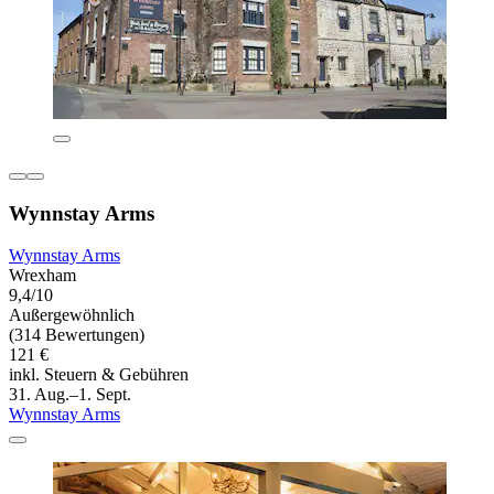
Wynnstay Arms
Wynnstay Arms
Wrexham
9,4/10
Außergewöhnlich
(314 Bewertungen)
121 €
inkl. Steuern & Gebühren
31. Aug.–1. Sept.
Wynnstay Arms