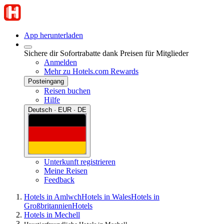
App herunterladen
Sichere dir Sofortrabatte dank Preisen für Mitglieder
Anmelden
Mehr zu Hotels.com Rewards
Posteingang
Reisen buchen
Hilfe
Deutsch · EUR · DE
Unterkunft registrieren
Meine Reisen
Feedback
Hotels in Amlwch
Hotels in Wales
Hotels in
Großbritannien
Hotels
Hotels in Mechell