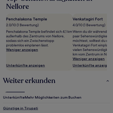
einen
Nellore
Aufenthalt
mit
1 Übernachtung
Penchalakona Temple
Venkatagiri Fort
von
2.0/10 (1 Bewertung)
4.0/10 (1 Bewertung)
2 Erwachsenen
gefunden
Penchalakona Temple befindet sich 4,1 km
Wenn du dir während dein
wurde.
außerhalb des Zentrums von Nellore,
paar Sehenswürdigkeite
Preise
sodass sich ein Zwischenstopp
möchtest, solltest du ein
und
problemlos einplanen lässt.
Venkatagiri Fort einplane
Verfügbarkeiten
Weniger anzeigen
vielen Sehenswürdigkeiten
können
km vom Zentrum in Nellore
sich
Weniger anzeigen
ändern.
Unterkünfte anzeigen
Unterkünfte anzeigen
Es
können
zusätzliche
Weiter erkunden
Bedingungen
gelten.
Unterkünfte
Mehr Möglichkeiten zum Buchen
Günstige in Tirupati