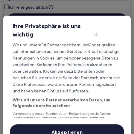
Ich reise geschäftlich
Suchen
Ihre Privatsphäre ist uns
wichtig
Kostenlose Stornierung bei
Wir und unsere
16
Partner speichern und/ oder greifen
Planänderungen
auf Informationen auf einem Gerät zu, z.B. auf eindeutige
Kennungen in Cookies, um personenbezogene Daten zu
Verdiene Prämien für jede
verarbeiten. Sie können Ihre Präferenzen akzeptieren
oder verwalten. Klicken Sie dazu bitte unten oder
wahrgenommene Übernachtung
besuchen Sie jederzeit die Seite der Datenschutzrichtlinie.
Diese Präferenzen werden unseren Partnern signalisiert
Mehr sparen mit Preisen für Mitglieder
und haben keinen Einfluss auf Surfdaten.
Wir und unsere Partner verarbeiten Daten, um
Folgendes bereitzustellen:
Überprüfe die Preise für diese Daten
Verwendung genauer Standortdaten. Endgeräteeigenschaften zur
Identifikation aktiv abfragen. Speichern von oder Zugriff auf
Informationen auf einem Endgerät. Personalisierte Werbung und
Heute
Morgen
Inhalte, Messung von Werbeleistung und der Performance von Inhalten,
Zielgruppenforschung sowie Entwicklung und Verbesserung von
6. Aug. - 7. Aug.
7. Aug. - 8. Aug.
Akzeptieren