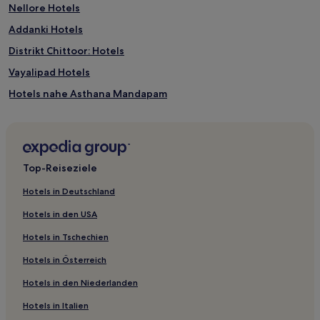
Nellore Hotels
Addanki Hotels
Distrikt Chittoor: Hotels
Vayalipad Hotels
Hotels nahe Asthana Mandapam
Kovvur Hotels
Cuddapah Hotels
Podili Hotels
Top-Reiseziele
Ayirāla Hotels
Hotels in Deutschland
Proddatur Hotels
Hotels in den USA
Ainavolu Hotels
Hotels in Tschechien
Distrikt Sri Potti Sriramulu Nellore: Hotels
Hotels in Österreich
Darsi Hotels
Hotels in den Niederlanden
3-Sterne-Hotels in Tirupati
Hotels in Italien