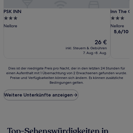
PSK INN
Inn The Ce
PSK INN
Inn The C
3.0-
3.0-
Sterne-
Sterne-
Nellore
Nellore
Unterkunft
Unterkunf
5.6
5,6/10
(
von
Der
26 €
10,
Preis
(4
inkl. Steuern & Gebühren
beträgt
Bewertun
7. Aug.–8. Aug.
26 €
Dies
Dies ist der niedrigste Preis pro Nacht, der in den letzten 24 Stunden für
einen Aufenthalt mit 1 Übernachtung von 2 Erwachsenen gefunden wurde.
ist
Preise und Verfügbarkeiten können sich ändern. Es können zusätzliche
der
Bedingungen gelten.
niedrigste
Preis
Weitere Unterkünfte anzeigen
pro
Nacht,
der
in
den
letzten
24 Stunden
Top-Sehenswürdigkeiten in
für