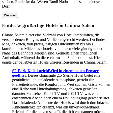
suchen. Entdecke das Wesen Tamil Nadus in diesem malerischen
Dorf.
Weniger
Entdecke großartige Hotels in Chinna Salem
Chinna Salem bietet eine Vielzahl von Hotelunterkünften, die
verschiedenen Budgets und Vorlieben gerecht werden. Du findest
Möglichkeiten, von preisgünstigen Unterkünften bis hin zu
komfortablen Mittelklassehotels, von denen viele günstig in der
Nähe des Bahnhofs gelegen sind. Genieße einen friedlichen
Aufenthalt, während du diese charmante Stadt erkundest. Hier sind
einige der beliebtesten Hotels unserer Reisenden in Chinna Salem:
SL Park Kallakurichi
Wird in einem neuen Fenster
geöffnet
: Dieses charmante 2,5-Sterne-Hotel bietet eine
gemütliche und einladende Atmosphäre, perfekt für
Freizeitreisende, die Komfort und Wert suchen. Gäste können
eine Reihe von Unterhaltungsmöglichkeiten genießen,
darunter Fernseher, Kabel-TV und LED-TV, was einen
entspannten Abend nach einem Erkundungstag gewährleistet.
Das einladende Ambiente des Hotels wird durch durchdachte
Annehmlichkeiten ergänzt, was ein unverwechselbares
Erlebnis für diejenigen schafft, die sich entspannen möchten.