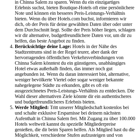
in Chinna Salem zu sparen. Wenn du ein einzigartiges
Erlebnis suchst, bieten Boutique-Hotels oft eine persönlichere
Note und können ein besseres Preis-Leistungs-Verhältnis
bieten. Wenn du über Hotels.com buchst, informieren wir
dich, ob der Preis für deine gewählten Daten über oder unter
dem Durchschnitt liegt. Sollte der Preis höher liegen, schlagen
wir dir alternative, budgetfreundlichere Daten vor, um dir zu
helfen, das beste Angebot zu finden.
Berücksichtige deine Lage:
Hotels in der Nähe des
Stadtzentrums sind in der Regel teurer, aber dank der
hervorragenden öffentlichen Verkehrsverbindungen von
Chinna Salem könntest du ein günstigeres, unabhängiges
Hotel etwas außerhalb finden, das immer noch gut
angebunden ist. Wenn du daran interessiert bist, alternative,
weniger bevölkerte Viertel oder sogar weniger bekannte
nahegelegene Städte zu erkunden, gibt es oft ein
ausgezeichnetes Preis-Leistungs-Verhältnis zu entdecken. Die
Wahl dieser alternativen Ziele könnte dir ein authentischeres
und budgetfreundlicheres Erlebnis bieten.
Werde Mitglied:
Tritt unserer Mitgliedschaft kostenlos bei
und schalte exklusive Ersparnisse bei deinem nächsten
Aufenthalt in Chinna Salem frei. Mit Zugang zu über 100.000
Hotels weltweit kannst du spezielle Mitgliederpreise
genießen, die dir beim Sparen helfen. Als Mitglied hast du die
Möglichkeit, verschiedene Stufen aufzusteigen und von