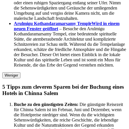
oder einen ruhigen Spaziergang entlang seiner Ufer. Nimm
die Sehenswürdigkeiten und Geräusche der umliegenden
Umgebung auf und vergiss deine Kamera nicht, um die
malerische Landschaft festzuhalten.
Arulmigu Kothandaramarsamy Temple
Wird in einem
neuen Fenster geöffnet
– Besuche den Arulmigu
Kothandaramarsamy Tempel, eine bedeutende spirituelle
Stätte, die atemberaubende Architektur und komplizierte
Schnitzereien zur Schau stellt. Während du die Tempelanlage
erkundest, schätze die friedliche Atmosphäre und die Hingabe
der Besucher. Dieser Ort bietet einen Einblick in die lokale
Kultur und das spirituelle Leben und ist somit ein Muss für
Reisende, die das Erbe der Gegend verstehen möchten.
Weniger
5 Tipps zum cleveren Sparen bei der Buchung eines
Hotels in Chinna Salem
Buche zu den günstigsten Zeiten:
Die günstigste Reisezeit
für Chinna Salem ist im Februar, Juni und Dezember, wenn
die Hotelpreise niedriger sind. Wenn du die wichtigsten
Sehenswürdigkeiten, die reiche Geschichte, die lebendige
Kultur und die Naturattraktionen der Gegend erkunden