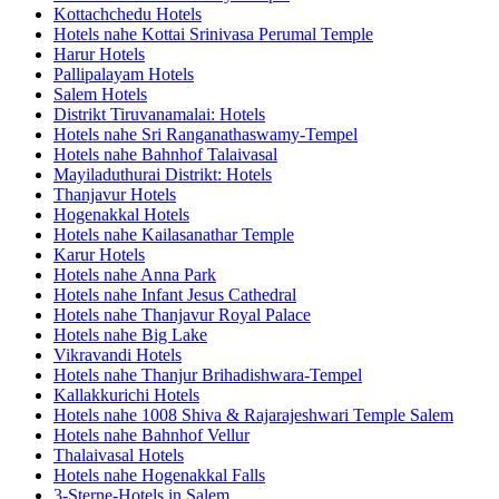
Kottachchedu Hotels
Hotels nahe Kottai Srinivasa Perumal Temple
Harur Hotels
Pallipalayam Hotels
Salem Hotels
Distrikt Tiruvanamalai: Hotels
Hotels nahe Sri Ranganathaswamy-Tempel
Hotels nahe Bahnhof Talaivasal
Mayiladuthurai Distrikt: Hotels
Thanjavur Hotels
Hogenakkal Hotels
Hotels nahe Kailasanathar Temple
Karur Hotels
Hotels nahe Anna Park
Hotels nahe Infant Jesus Cathedral
Hotels nahe Thanjavur Royal Palace
Hotels nahe Big Lake
Vikravandi Hotels
Hotels nahe Thanjur Brihadishwara-Tempel
Kallakkurichi Hotels
Hotels nahe 1008 Shiva & Rajarajeshwari Temple Salem
Hotels nahe Bahnhof Vellur
Thalaivasal Hotels
Hotels nahe Hogenakkal Falls
3-Sterne-Hotels in Salem