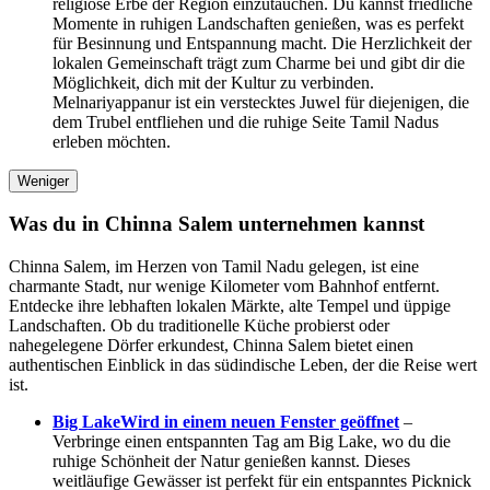
religiöse Erbe der Region einzutauchen. Du kannst friedliche
Momente in ruhigen Landschaften genießen, was es perfekt
für Besinnung und Entspannung macht. Die Herzlichkeit der
lokalen Gemeinschaft trägt zum Charme bei und gibt dir die
Möglichkeit, dich mit der Kultur zu verbinden.
Melnariyappanur ist ein verstecktes Juwel für diejenigen, die
dem Trubel entfliehen und die ruhige Seite Tamil Nadus
erleben möchten.
Weniger
Was du in Chinna Salem unternehmen kannst
Chinna Salem, im Herzen von Tamil Nadu gelegen, ist eine
charmante Stadt, nur wenige Kilometer vom Bahnhof entfernt.
Entdecke ihre lebhaften lokalen Märkte, alte Tempel und üppige
Landschaften. Ob du traditionelle Küche probierst oder
nahegelegene Dörfer erkundest, Chinna Salem bietet einen
authentischen Einblick in das südindische Leben, der die Reise wert
ist.
Big Lake
Wird in einem neuen Fenster geöffnet
–
Verbringe einen entspannten Tag am Big Lake, wo du die
ruhige Schönheit der Natur genießen kannst. Dieses
weitläufige Gewässer ist perfekt für ein entspanntes Picknick