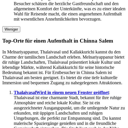
Besucher schätzen die herzliche Gastfreundschaft und den
allgemeinen Komfort der Unterkünfte, was es zu einer idealen
Wahl für Reisende macht, die einen angenehmen Aufenthalt
mit wesentlichen Annehmlichkeiten bevorzugen.
Weniger
Top-Orte für einen Aufenthalt in Chinna Salem
In Melnariyappanur, Thalaivasal und Kallakkurichi kannst du den
Charme der tamilischen Landschaft erleben. Melnariyappanur bietet
dir ruhige Landschaften, Thalaivasal präsentiert lokale Kultur und
lebendige Märkte, während Kallakkurichi für seine historische
Bedeutung bekannt ist. Für Erstbesucher in Chinna Salem ist
Thalaivasal am besten geeignet. Es bietet dir eine tiefe kulturelle
Immersion und bequemen Zugang zu nahegelegenen Attraktionen.
Thalaivasal
Wird in einem neuen Fenster geöffnet
:
Thalaivasal ist eine charmante Stadt, bekannt für ihre ruhige
Atmosphäre und reiche lokale Kultur. Sie ist ein
ausgezeichneter Ausgangspunkt, um die umliegende Natur zu
erkunden, mit üppigen Landschaften und ruhigen
Umgebungen, die perfekt zur Entspannung sind. Du kannst
malerische Spaziergänge genießen und in die freundliche