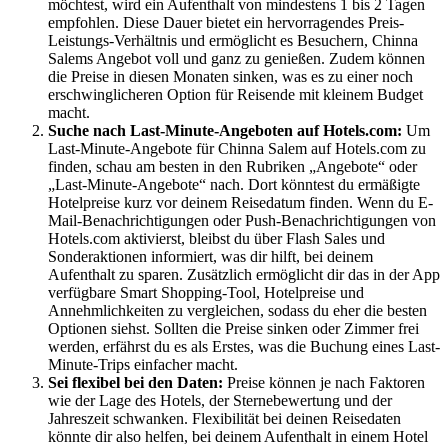
möchtest, wird ein Aufenthalt von mindestens 1 bis 2 Tagen
empfohlen. Diese Dauer bietet ein hervorragendes Preis-
Leistungs-Verhältnis und ermöglicht es Besuchern, Chinna
Salems Angebot voll und ganz zu genießen. Zudem können
die Preise in diesen Monaten sinken, was es zu einer noch
erschwinglicheren Option für Reisende mit kleinem Budget
macht.
Suche nach Last-Minute-Angeboten auf Hotels.com:
Um
Last-Minute-Angebote für Chinna Salem auf Hotels.com zu
finden, schau am besten in den Rubriken „Angebote“ oder
„Last-Minute-Angebote“ nach. Dort könntest du ermäßigte
Hotelpreise kurz vor deinem Reisedatum finden. Wenn du E-
Mail-Benachrichtigungen oder Push-Benachrichtigungen von
Hotels.com aktivierst, bleibst du über Flash Sales und
Sonderaktionen informiert, was dir hilft, bei deinem
Aufenthalt zu sparen. Zusätzlich ermöglicht dir das in der App
verfügbare Smart Shopping-Tool, Hotelpreise und
Annehmlichkeiten zu vergleichen, sodass du eher die besten
Optionen siehst. Sollten die Preise sinken oder Zimmer frei
werden, erfährst du es als Erstes, was die Buchung eines Last-
Minute-Trips einfacher macht.
Sei flexibel bei den Daten:
Preise können je nach Faktoren
wie der Lage des Hotels, der Sternebewertung und der
Jahreszeit schwanken. Flexibilität bei deinen Reisedaten
könnte dir also helfen, bei deinem Aufenthalt in einem Hotel