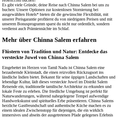
Hotels.com buchen?
Es gibt viele Gründe, deine Reise nach Chinna Salem bei uns zu
buchen: Unsere Optionen zur kostenlosen Stornierung bei
ausgewählten Hotels* bieten dir die gewünschte Flexibilität, mit
unserer Preisgarantie profitierst du von niedrigsten Preisen und mit
unserem Bonusprogramm sparst du nicht nur ordentlich, sondern
verdienst auch Prämiennächte im Schlaf.
Mehr über Chinna Salem erfahren
Flüstern von Tradition und Natur: Entdecke das
versteckte Juwel von Chinna Salem
Eingebettet im Herzen von Tamil Nadu ist Chinna Salem eine
bezaubernde Kleinstadt, die einen reizvollen Rückzugsort ins
ländliche Indien bietet. Bekannt für seine üppigen Landschaften und
lebendige Kultur, lädt dieses versteckte Juwel im Distrikt Salem
Reisende ein, traditionelle tamilische Architektur zu erkunden und
lokale Feste zu erleben. Die friedliche Umgebung ist perfekt für
Naturwanderungen, während nahegelegene Tempel aufwendige
Handwerkskunst und spirituelles Erbe präsentieren. Chinna Salems
herzliche Gastfreundschaft und authentische Küche machen es zu
einem idealen Zwischenstopp für diejenigen, die ein wirklich
immersives und abseits der ausgetretenen Pfade gelegenes Erlebnis