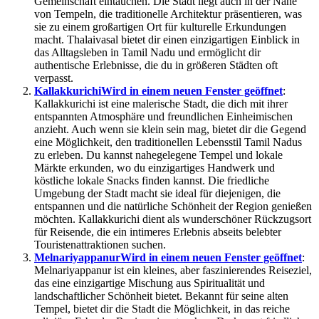
Gemeinschaft eintauchen. Die Stadt liegt auch in der Nähe
von Tempeln, die traditionelle Architektur präsentieren, was
sie zu einem großartigen Ort für kulturelle Erkundungen
macht. Thalaivasal bietet dir einen einzigartigen Einblick in
das Alltagsleben in Tamil Nadu und ermöglicht dir
authentische Erlebnisse, die du in größeren Städten oft
verpasst.
Kallakkurichi
Wird in einem neuen Fenster geöffnet
:
Kallakkurichi ist eine malerische Stadt, die dich mit ihrer
entspannten Atmosphäre und freundlichen Einheimischen
anzieht. Auch wenn sie klein sein mag, bietet dir die Gegend
eine Möglichkeit, den traditionellen Lebensstil Tamil Nadus
zu erleben. Du kannst nahegelegene Tempel und lokale
Märkte erkunden, wo du einzigartiges Handwerk und
köstliche lokale Snacks finden kannst. Die friedliche
Umgebung der Stadt macht sie ideal für diejenigen, die
entspannen und die natürliche Schönheit der Region genießen
möchten. Kallakkurichi dient als wunderschöner Rückzugsort
für Reisende, die ein intimeres Erlebnis abseits belebter
Touristenattraktionen suchen.
Melnariyappanur
Wird in einem neuen Fenster geöffnet
:
Melnariyappanur ist ein kleines, aber faszinierendes Reiseziel,
das eine einzigartige Mischung aus Spiritualität und
landschaftlicher Schönheit bietet. Bekannt für seine alten
Tempel, bietet dir die Stadt die Möglichkeit, in das reiche