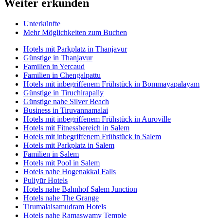
Weiter erkunden
Unterkünfte
Mehr Möglichkeiten zum Buchen
Hotels mit Parkplatz in Thanjavur
Günstige in Thanjavur
Familien in Yercaud
Familien in Chengalpattu
Hotels mit inbegriffenem Frühstück in Bommayapalayam
Günstige in Tiruchirapally
Günstige nahe Silver Beach
Business in Tiruvannamalai
Hotels mit inbegriffenem Frühstück in Auroville
Hotels mit Fitnessbereich in Salem
Hotels mit inbegriffenem Frühstück in Salem
Hotels mit Parkplatz in Salem
Familien in Salem
Hotels mit Pool in Salem
Hotels nahe Hogenakkal Falls
Puliyūr Hotels
Hotels nahe Bahnhof Salem Junction
Hotels nahe The Grange
Tirumalaisamudram Hotels
Hotels nahe Ramaswamy Temple