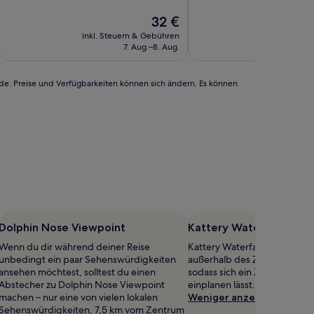
Der
32 €
Preis
inkl. Steuern & Gebühren
inkl. Steu
beträgt
7. Aug.–8. Aug.
9
32 €
rde. Preise und Verfügbarkeiten können sich ändern. Es können
Dolphin Nose Viewpoint
Kattery Waterfalls
Wenn du dir während deiner Reise
Kattery Waterfalls befindet s
unbedingt ein paar Sehenswürdigkeiten
außerhalb des Zentrums von
ansehen möchtest, solltest du einen
sodass sich ein Zwischensto
Abstecher zu Dolphin Nose Viewpoint
einplanen lässt.
machen – nur eine von vielen lokalen
Weniger anzeigen
Sehenswürdigkeiten, 7,5 km vom Zentrum