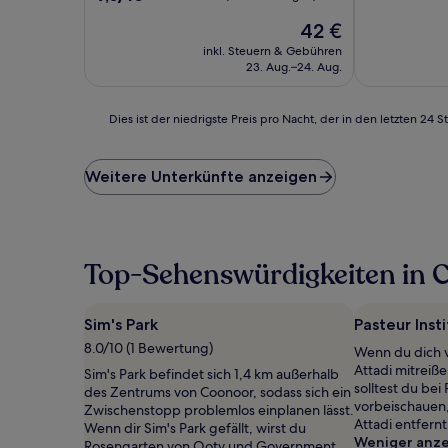
von
Der
42 €
10,
Preis
Wunderbar,
inkl. Steuern & Gebühren
beträgt
(2
23. Aug.–24. Aug.
42 €
Bewertungen)
Dies
Dies ist der niedrigste Preis pro Nacht, der in den letzten 
ist
der
niedrigste
Weitere Unterkünfte anzeigen
Preis
pro
Nacht,
der
in
Top-Sehenswürdigkeiten in 
den
letzten
24 Stunden
Sim's Park
Pasteur Inst
für
8.0/10 (1 Bewertung)
Wenn du dich 
einen
Attadi mitreiß
Aufenthalt
Sim's Park befindet sich 1,4 km außerhalb
solltest du bei 
mit
des Zentrums von Coonoor, sodass sich ein
vorbeischauen
1 Übernachtung
Zwischenstopp problemlos einplanen lässt.
Attadi entfernt
von
Wenn dir Sim's Park gefällt, wirst du
Weniger anz
2 Erwachsenen
Rosengarten von Ooty und Government