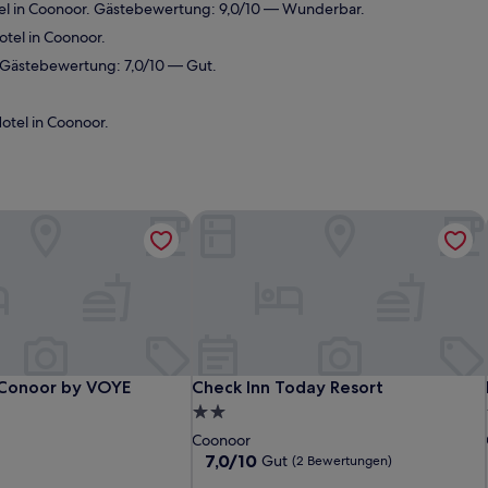
el in Coonoor. Gästebewertung: 9,0/10 — Wunderbar.
tel in Coonoor.
 Gästebewertung: 7,0/10 — Gut.
tel in Coonoor.
 Conoor by VOYE HOMES
Check Inn Today Resort
 Conoor by VOYE HOMES
Check Inn Today Resort
 Conoor by VOYE
Check Inn Today Resort
2.0-
Sterne-
Coonoor
Unterkunft
7.0
7,0/10
Gut
(2 Bewertungen)
von