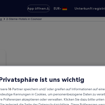
•
App öffnen
EUR
Unterkunft registr
or
2-Sterne-Hotels in Coonoor
 Privatsphäre ist uns wichtig
nsere
16
Partner speichern und/ oder greifen auf Informationen auf ein
eindeutige Kennungen in Cookies, um personenbezogene Daten zu verarb
e Präferenzen akzeptieren oder verwalten. Klicken Sie dazu bitte unten
ie jederzeit die Seite der Datenschutzrichtlinie. Diese Präferenzen we