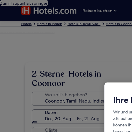
Zum Hauptinhalt springen
Reisen buchen
Hotels
Hotels in Indien
Hotels in Tamil Nadu
Hotels in Coono
Foto von Mahesh Srinivas
2-Sterne-Hotels in
Coonoor
Wo soll’s hingehen?
Ihre
Daten
Wir und u
Do., 20. Aug. - Fr., 21. Aug.
z.B. auf 
können Ihr
Gäste
besuchen S