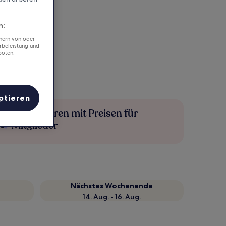
n:
chern von oder
rbeleistung und
boten.
ptieren
Mehr sparen mit Preisen für
Mitglieder
Nächstes Wochenende
14. Aug. - 16. Aug.