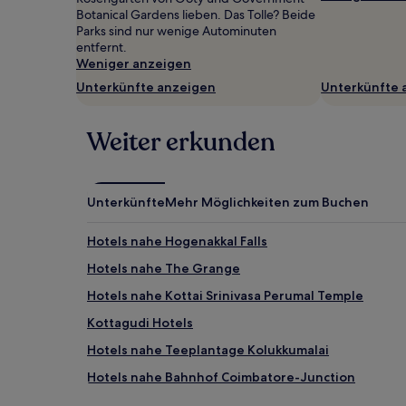
gefunden
Botanical Gardens lieben. Das Tolle? Beide
wurde.
Parks sind nur wenige Autominuten
Preise
entfernt.
und
Weniger anzeigen
Verfügbarkeiten
Unterkünfte anzeigen
Unterkünfte 
können
sich
ändern.
Weiter erkunden
Es
können
zusätzliche
Bedingungen
Unterkünfte
Mehr Möglichkeiten zum Buchen
gelten.
Hotels nahe Hogenakkal Falls
Hotels nahe The Grange
Hotels nahe Kottai Srinivasa Perumal Temple
Kottagudi Hotels
Hotels nahe Teeplantage Kolukkumalai
Hotels nahe Bahnhof Coimbatore-Junction
Tatabad: Hotels