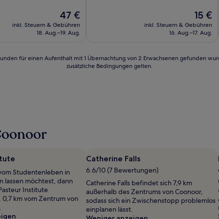
10,
Der
Gut,
Der
47 €
15 €
Preis
(2
Preis
inkl. Steuern & Gebühren
inkl. Steuern & Gebühren
beträgt
Bewertungen)
beträgt
18. Aug.–19. Aug.
16. Aug.–17. Aug.
47 €
15 €
24 Stunden für einen Aufenthalt mit 1 Übernachtung von 2 Erwachsenen gefunden wu
zusätzliche Bedingungen gelten.
Coonoor
itute
Catherine Falls
6.6/10 (7 Bewertungen)
vom Studentenleben in
en lassen möchtest, dann
Catherine Falls befindet sich 7,9 km
Pasteur Institute
außerhalb des Zentrums von Coonoor,
, 0,7 km vom Zentrum von
sodass sich ein Zwischenstopp problemlos
.
einplanen lässt.
eigen
Weniger anzeigen