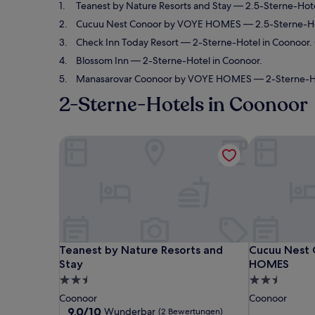
Teanest by Nature Resorts and Stay
— 2.5-Sterne-Hot
Cucuu Nest Conoor by VOYE HOMES
— 2.5-Sterne-Ho
Check Inn Today Resort
— 2-Sterne-Hotel in Coonoor.
Blossom Inn
— 2-Sterne-Hotel in Coonoor.
Manasarovar Coonoor by VOYE HOMES
— 2-Sterne-Ho
2-Sterne-Hotels in Coonoor
Teanest by Nature Resorts and Stay
Cucuu Nest
Teanest by Nature Resorts and Stay
Cucuu Nest
Teanest by Nature Resorts and
Cucuu Nest
Stay
HOMES
2.5-
2.5-
Sterne-
Sterne-
Coonoor
Coonoor
Unterkunft
Unterkunft
9.0
9,0/10
Wunderbar
(2 Bewertungen)