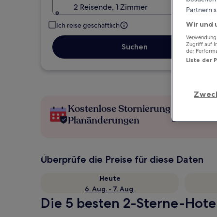
2 Reisende, 1 Zimmer
Partnern s
Wir und 
Ich reise geschäftlich
Verwendung g
Zugriff auf 
Suchen
der Perform
Liste der 
Zwec
Kostenlose Stornierung bei
Planänderungen
Überprüfe die Preise für diese Daten
Heute
6. Aug. - 7. Aug.
Die 5 besten 2-Sterne-Hotel