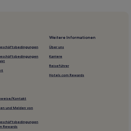
Weitere Informationen
Geschäftsbedingungen
Über uns
l Park
Geschäftsbedingungen
Karriere
ekt
Reiseführer
dral
it
Hotels.com Rewards
ajeshwari Temple Salem
inweise/Kontakt
inien und Melden von
lem
Geschäftsbedingungen
om Rewards