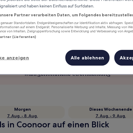
ignalisiert und haben keinen Einfluss auf Surfdaten.
unsere Partner verarbeiten Daten, um Folgendes bereitzustelle
enauer Standortdaten. Endgeräteeigenschaften zur Identifikation aktiv abfragen. Spei
Informationen auf einem Endgerät. Personalisierte Werbung und Inhalte, Messung von We
ance von Inhalten, Zielgruppenforschung sowie Entwicklung und Verbesserung von Ange
Partner (Lieferanten)
ke anzeigen
Alle ablehnen
Akze
Verdiene Prämien für jede
wahrgenommene Übernachtung
Morgen
Dieses Wochenende
7. Aug. - 8. Aug.
7. Aug. - 9. Aug.
s in Coonoor auf einen Blick