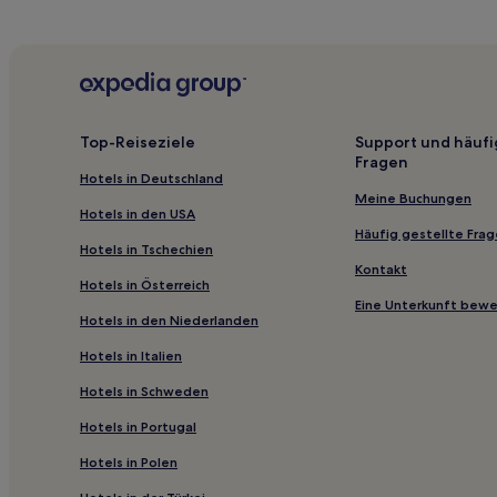
Hotels nahe Wellington Gymkhana Club Golf Cours
Coimbatore Hotels
Hotels nahe Lord Ganesha Temple
Thalayathimund Hotels
Top-Reiseziele
Support und häufi
Fragen
Kandal: Hotels
Hotels in Deutschland
Hogenakkal Hotels
Meine Buchungen
Hotels in den USA
Hotels nahe Kailasanathar Temple
Häufig gestellte Fra
Hotels in Tschechien
Hotels nahe Anna Park
Kontakt
Hotels in Österreich
Gandhipuram: Hotels
Eine Unterkunft bew
Hotels in den Niederlanden
Hotels nahe Amerikanische Universität von Indien
Hotels in Italien
Anaimalai Hotels
Hotels in Schweden
Familien in Yercaud
Hotels in Portugal
Günstige in Coonoor
Hotels mit inbegriffenem Frühstück in Coimbatore
Hotels in Polen
Hotels mit Parkplatz in Salem