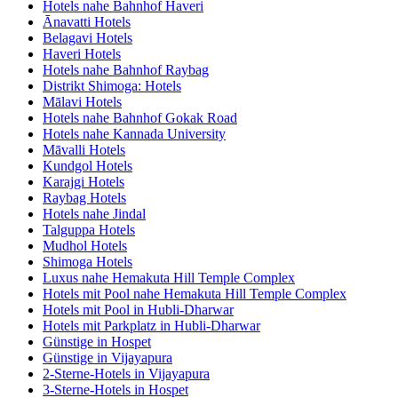
Hotels nahe Bahnhof Haveri
Ānavatti Hotels
Belagavi Hotels
Haveri Hotels
Hotels nahe Bahnhof Raybag
Distrikt Shimoga: Hotels
Mālavi Hotels
Hotels nahe Bahnhof Gokak Road
Hotels nahe Kannada University
Māvalli Hotels
Kundgol Hotels
Karajgi Hotels
Raybag Hotels
Hotels nahe Jindal
Talguppa Hotels
Mudhol Hotels
Shimoga Hotels
Luxus nahe Hemakuta Hill Temple Complex
Hotels mit Pool nahe Hemakuta Hill Temple Complex
Hotels mit Pool in Hubli-Dharwar
Hotels mit Parkplatz in Hubli-Dharwar
Günstige in Hospet
Günstige in Vijayapura
2-Sterne-Hotels in Vijayapura
3-Sterne-Hotels in Hospet