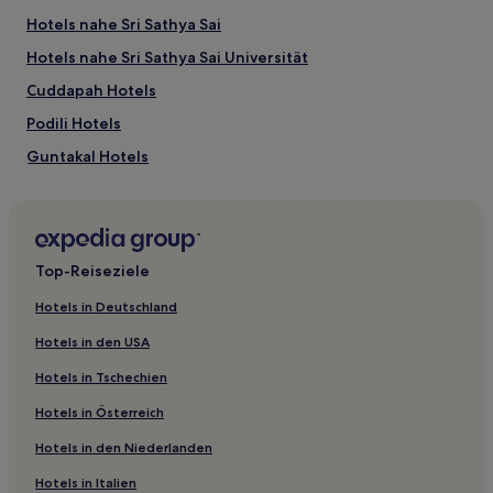
können
Hotels nahe Sri Sathya Sai
sich
ändern.
Hotels nahe Sri Sathya Sai Universität
Es
Cuddapah Hotels
können
zusätzliche
Podili Hotels
Bedingungen
gelten.
Guntakal Hotels
Proddatur Hotels
Ainavolu Hotels
Darsi Hotels
Top-Reiseziele
Hotels in Deutschland
Hotels in den USA
Hotels in Tschechien
Hotels in Österreich
Hotels in den Niederlanden
Hotels in Italien