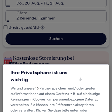
Do., 20. Aug. - Fr., 21. Aug.
Gäste
2 Reisende, 1 Zimmer
Ich reise geschäftlich
Suchen
Kostenlose Stornierung bei
Planänderungen
Ihre Privatsphäre ist uns
Verdiene Prämien für jede
wichtig
wahrgenommene Übernachtung
Wir und unsere
16
Partner speichern und/ oder greifen
auf Informationen auf einem Gerät zu, z.B. auf eindeutige
Mehr sparen mit Preisen für Mitglieder
Kennungen in Cookies, um personenbezogene Daten zu
verarbeiten. Sie können Ihre Präferenzen akzeptieren
oder verwalten. Klicken Sie dazu bitte unten oder