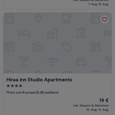
beträgt
7. Aug.–8. Aug.
Bewertung)
21 €
Hiraa inn Studio Apartments
Hiraa inn Studio Apartments
Hiraa inn Studio Apartments
4.0-
Sterne-
19 km von Kurnool (KJB) entfernt
Unterkunft
Der
19 €
Preis
inkl. Steuern & Gebühren
beträgt
10. Aug.–11. Aug.
19 €