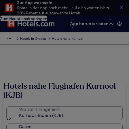
Zur App wechseln
Spare in der App noch mehr – auf dich warten bis zu
20% Rabatt auf ausgewählte Hotels.
Zum Hauptinhalt springen
App herunterladen
Hotels in Orvakal
Hotels nahe Kurnool
Hotels nahe Flughafen Kurnool
(KJB)
Wo soll’s hingehen?
Kurnool, Indien (KJB)
Daten