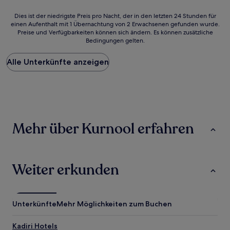
Dies
Dies ist der niedrigste Preis pro Nacht, der in den letzten 24 Stunden für
einen Aufenthalt mit 1 Übernachtung von 2 Erwachsenen gefunden wurde.
ist
Preise und Verfügbarkeiten können sich ändern. Es können zusätzliche
der
Bedingungen gelten.
niedrigste
Preis
Alle Unterkünfte anzeigen
pro
Nacht,
der
in
den
letzten
24 Stunden
Mehr über Kurnool erfahren
für
einen
Aufenthalt
mit
1 Übernachtung
Weiter erkunden
von
2 Erwachsenen
gefunden
wurde.
Unterkünfte
Mehr Möglichkeiten zum Buchen
Preise
und
Kadiri Hotels
Verfügbarkeiten