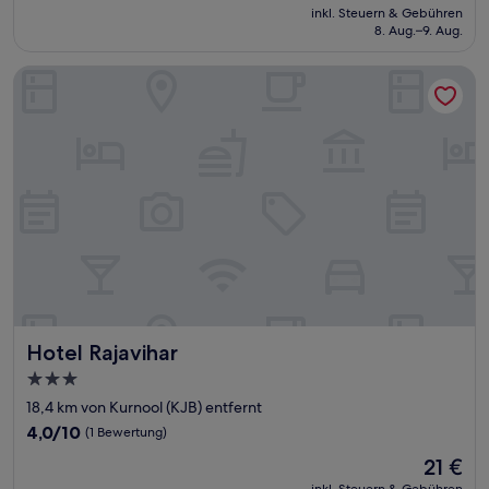
Preis
Außergewöhnlich,
inkl. Steuern & Gebühren
beträgt
8. Aug.–9. Aug.
(1
37 €
Bewertung)
Hotel Rajavihar
Hotel Rajavihar
Hotel Rajavihar
3.0-
Sterne-
18,4 km von Kurnool (KJB) entfernt
Unterkunft
4.0
4,0/10
(1 Bewertung)
von
Der
21 €
10,
Preis
(1
inkl. Steuern & Gebühren