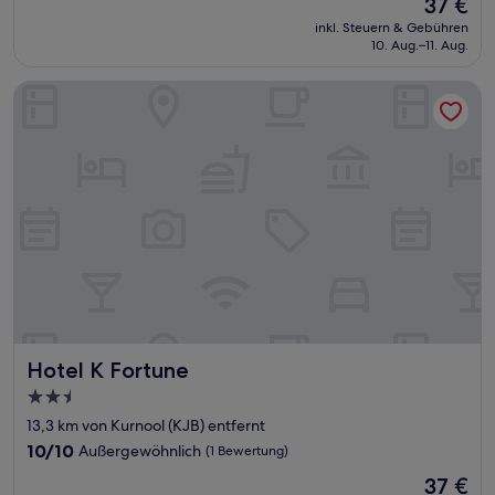
Der
37 €
10,
Preis
Hervorragend,
inkl. Steuern & Gebühren
beträgt
10. Aug.–11. Aug.
(10
37 €
Bewertungen)
Hotel K Fortune
Hotel K Fortune
Hotel K Fortune
2.5-
Sterne-
13,3 km von Kurnool (KJB) entfernt
Unterkunft
10.0
10/10
Außergewöhnlich
(1 Bewertung)
von
Der
37 €
10,