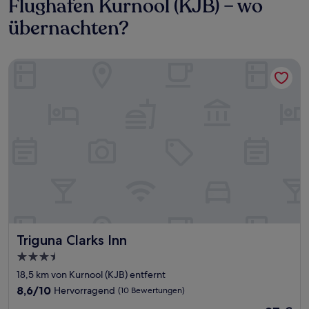
Flughafen Kurnool (KJB) – wo
übernachten?
Triguna Clarks Inn
Triguna Clarks Inn
Triguna Clarks Inn
3.5-
Sterne-
18,5 km von Kurnool (KJB) entfernt
Unterkunft
8.6
8,6/10
Hervorragend
(10 Bewertungen)
von