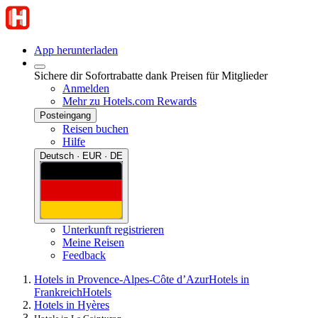
App herunterladen
Sichere dir Sofortrabatte dank Preisen für Mitglieder
Anmelden
Mehr zu Hotels.com Rewards
Posteingang
Reisen buchen
Hilfe
Deutsch · EUR · DE
Unterkunft registrieren
Meine Reisen
Feedback
Hotels in Provence-Alpes-Côte d’Azur
Hotels in
Frankreich
Hotels
Hotels in Hyères