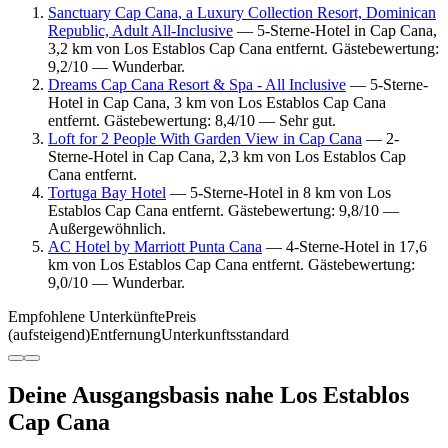
Sanctuary Cap Cana, a Luxury Collection Resort, Dominican
Republic, Adult All-Inclusive
— 5-Sterne-Hotel in Cap Cana,
3,2 km von Los Establos Cap Cana entfernt. Gästebewertung:
9,2/10 — Wunderbar.
Dreams Cap Cana Resort & Spa - All Inclusive
— 5-Sterne-
Hotel in Cap Cana, 3 km von Los Establos Cap Cana
entfernt. Gästebewertung: 8,4/10 — Sehr gut.
Loft for 2 People With Garden View in Cap Cana
— 2-
Sterne-Hotel in Cap Cana, 2,3 km von Los Establos Cap
Cana entfernt.
Tortuga Bay Hotel
— 5-Sterne-Hotel in 8 km von Los
Establos Cap Cana entfernt. Gästebewertung: 9,8/10 —
Außergewöhnlich.
AC Hotel by Marriott Punta Cana
— 4-Sterne-Hotel in 17,6
km von Los Establos Cap Cana entfernt. Gästebewertung:
9,0/10 — Wunderbar.
Empfohlene Unterkünfte
Preis
(aufsteigend)
Entfernung
Unterkunftsstandard
Deine Ausgangsbasis nahe Los Establos
Cap Cana