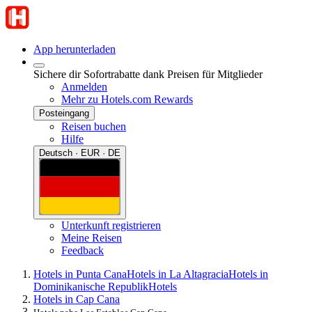
App herunterladen
Sichere dir Sofortrabatte dank Preisen für Mitglieder
Anmelden
Mehr zu Hotels.com Rewards
Posteingang
Reisen buchen
Hilfe
Deutsch · EUR · DE
Unterkunft registrieren
Meine Reisen
Feedback
Hotels in Punta Cana
Hotels in La Altagracia
Hotels in
Dominikanische Republik
Hotels
Hotels in Cap Cana