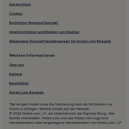
Taoyuan Hotels
Datenschutz
Linli Hotels
Cookies
Hotels nahe Xunqi-Pavillon
Rechtliche Hinweise/Kontakt
Hotels nahe Wuxi See
Inhaltsrichtlinien und Melden von Inhalten
Hotels nahe Grab Nr. 1 der Chu-Dynastie
Allgemeine Geschäftsbedingungen für Hotels.com Rewards
Hotels nahe Huangchenggang Alte Stadt
Weitere Informationen
Miluo Hotels
Hotels nahe Huangluo-Bucht
Über uns
Yiyang Hotels
Karriere
Hotels nahe Wuliu See
Reiseführer
Kreis Xiangyin Hotels
Hotels.com Rewards
Hotels nahe Longwang-Höhle
*Bei einigen Hotels muss die Stornierung mehr als 24 Stunden vor
Hotels nahe Guanzhou Gipfel
Check-in erfolgen. Weitere Details auf der Website.
© 2026 Hotels.com, L.P., ein Unternehmen der Expedia Group. Alle
Hotels nahe Shejia See Stätte
Rechte vorbehalten. Hotels.com und das Hotels.com-Logo sind
Handelsmarken oder eingetragene Handelsmarken von Hotels.com, L.P.
Kreis Nan Hotels