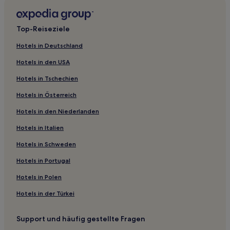
Familien in Zhangjiajie
Haustierfreundliche in Fenghuang
Top-Reiseziele
Günstige in Yueyang
Hotels in Deutschland
Business in Xiangxi
Hotels in den USA
Günstige in Zhuzhou
Hotels in Tschechien
Günstige in Yiyang
Hotels in Österreich
Günstige in Huaihua
Hotels in den Niederlanden
Günstige in Kreis Hengyang
Familien in Changsha
Hotels in Italien
Günstige in Ningxiang
Hotels in Schweden
Hotels mit Parkplatz nahe Zhangjiajie National Forest Park
Hotels in Portugal
Günstige nahe Zhangjiajie National Forest Park
Hotels in Polen
Familien nahe Zhangjiajie National Forest Park
Hotels in der Türkei
Hotels mit Pool nahe Zhangjiajie National Forest Park
Support und häufig gestellte Fragen
Business nahe Zhangjiajie National Forest Park