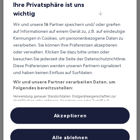
Ihre Privatsphäre ist uns
Überprüfe die Preise für diese Daten
wichtig
Heute
Morgen
9. Aug. - 10. Aug.
10. Aug. - 11. Aug.
Wir und unsere
16
Partner speichern und/ oder greifen
auf Informationen auf einem Gerät zu, z.B. auf eindeutige
Nächstes Wochenende
In zwei Wochen
Kennungen in Cookies, um personenbezogene Daten zu
14. Aug. - 16. Aug.
21. Aug. - 23. Aug.
verarbeiten. Sie können Ihre Präferenzen akzeptieren
Top 5 Hotels in der Nähe von
oder verwalten. Klicken Sie dazu bitte unten oder
besuchen Sie jederzeit die Seite der Datenschutzrichtlinie.
Bahnhof Changde auf einen
Diese Präferenzen werden unseren Partnern signalisiert
Blick
und haben keinen Einfluss auf Surfdaten.
Wir und unsere Partner verarbeiten Daten, um
Bandao Holiday Hotel
— 2-Sterne-Hotel in Bezirk Wuling, 1,2 km
Folgendes bereitzustellen:
von Bahnhof Changde entfernt.
Jinlong Yufeng Hotel (Changde Huanlecheng High Speed
Verwendung genauer Standortdaten. Endgeräteeigenschaften zur
Identifikation aktiv abfragen. Speichern von oder Zugriff auf
Railway Station)
— 2-Sterne-Hotel in Bezirk Wuling, 1,9 km von
Informationen auf einem Endgerät. Personalisierte Werbung und
Bahnhof Changde entfernt.
Inhalte, Messung von Werbeleistung und der Performance von Inhalten,
Zielgruppenforschung sowie Entwicklung und Verbesserung von
Akzeptieren
Sheraton Changde Wuling Hotel
— 4.5-Sterne-Hotel in Bezirk
Angeboten.
Wuling, 3,4 km von Bahnhof Changde entfernt.
Liste der Partner (Lieferanten)
Gästebewertung: 9,6/10 — Außergewöhnlich.
Xiangrui Hotel
— 2-Sterne-Hotel in Bezirk Wuling, 3,7 km von
Alle ablehnen