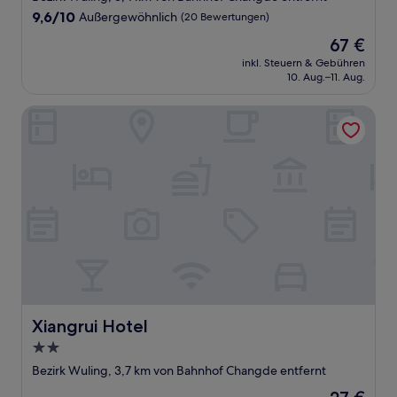
Unterkunft
9.6
9,6/10
Außergewöhnlich
(20 Bewertungen)
von
Der
67 €
10,
Preis
Außergewöhnlich,
inkl. Steuern & Gebühren
beträgt
10. Aug.–11. Aug.
(20
67 €
Bewertungen)
Xiangrui Hotel
Xiangrui Hotel
Xiangrui Hotel
2.0-
Sterne-
Bezirk Wuling, 3,7 km von Bahnhof Changde entfernt
Unterkunft
Der