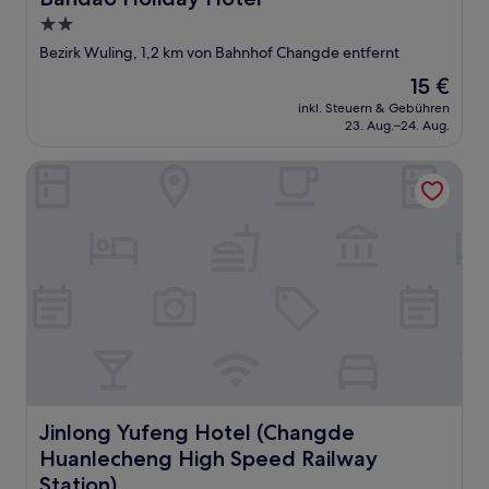
2.0-
Sterne-
Bezirk Wuling, 1,2 km von Bahnhof Changde entfernt
Unterkunft
Der
15 €
Preis
inkl. Steuern & Gebühren
beträgt
23. Aug.–24. Aug.
15 €
Jinlong Yufeng Hotel (Changde Huanlecheng High Speed R
Jinlong Yufeng Hotel (Changde Huanlecheng High Speed
Jinlong Yufeng Hotel (Changde
Huanlecheng High Speed Railway
Station)