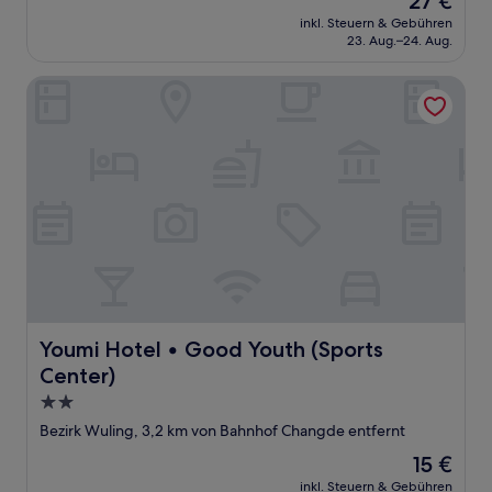
27 €
Preis
inkl. Steuern & Gebühren
beträgt
23. Aug.–24. Aug.
27 €
Youmi Hotel • Good Youth (Sports Center)
Youmi Hotel • Good Youth (Sports Center)
Youmi Hotel • Good Youth (Sports
Center)
2.0-
Sterne-
Bezirk Wuling, 3,2 km von Bahnhof Changde entfernt
Unterkunft
Der
15 €
Preis
inkl. Steuern & Gebühren