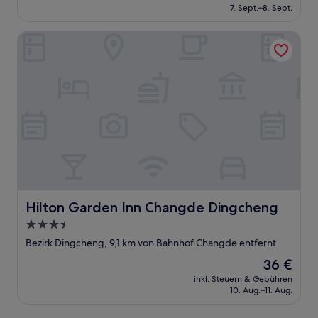
beträgt
7. Sept.–8. Sept.
15 €
Hilton Garden Inn Changde Dingcheng
Hilton Garden Inn Changde Dingcheng
Hilton Garden Inn Changde Dingcheng
3.5-
Sterne-
Bezirk Dingcheng, 9,1 km von Bahnhof Changde entfernt
Unterkunft
Der
36 €
Preis
inkl. Steuern & Gebühren
beträgt
10. Aug.–11. Aug.
36 €