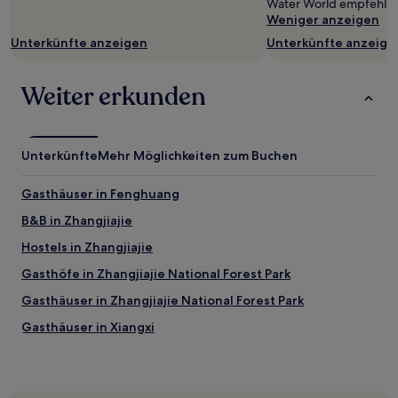
Water World empfehlen
sich
Weniger anzeigen
ändern.
Unterkünfte anzeigen
Unterkünfte anzeige
Es
können
zusätzliche
Weiter erkunden
Bedingungen
gelten.
Unterkünfte
Mehr Möglichkeiten zum Buchen
Gasthäuser in Fenghuang
B&B in Zhangjiajie
Hostels in Zhangjiajie
Gasthöfe in Zhangjiajie National Forest Park
Gasthäuser in Zhangjiajie National Forest Park
Gasthäuser in Xiangxi
Aparthotels in Changsha
Luxus in Kreis Changsha