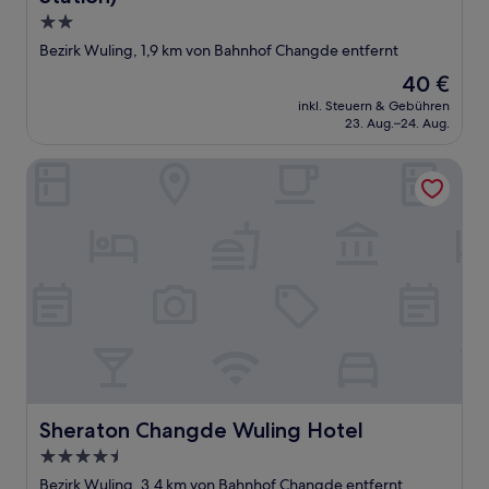
2.0-
Sterne-
Bezirk Wuling, 1,9 km von Bahnhof Changde entfernt
Unterkunft
Der
40 €
Preis
inkl. Steuern & Gebühren
beträgt
23. Aug.–24. Aug.
40 €
Sheraton Changde Wuling Hotel
Sheraton Changde Wuling Hotel
Sheraton Changde Wuling Hotel
4.5-
Sterne-
Bezirk Wuling, 3,4 km von Bahnhof Changde entfernt