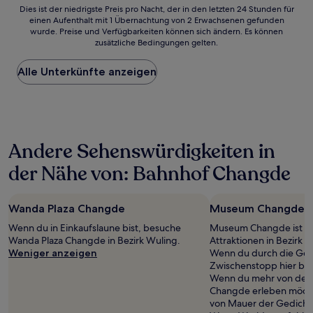
Dies
Dies ist der niedrigste Preis pro Nacht, der in den letzten 24 Stunden für
einen Aufenthalt mit 1 Übernachtung von 2 Erwachsenen gefunden
ist
wurde. Preise und Verfügbarkeiten können sich ändern. Es können
der
zusätzliche Bedingungen gelten.
niedrigste
Preis
Alle Unterkünfte anzeigen
pro
Nacht,
der
in
den
letzten
Andere Sehenswürdigkeiten in
24 Stunden
für
der Nähe von: Bahnhof Changde
einen
Aufenthalt
mit
Wanda Plaza Changde
Museum Changde
1 Übernachtung
von
Wenn du in Einkaufslaune bist, besuche
Museum Changde ist nu
2 Erwachsenen
Wanda Plaza Changde in Bezirk Wuling.
Attraktionen in Bezirk 
gefunden
Weniger anzeigen
Wenn du durch die Gegen
wurde.
Zwischenstopp hier be
Preise
Wenn du mehr von der k
und
Changde erleben möchte
Verfügbarkeiten
von Mauer der Gedich
können