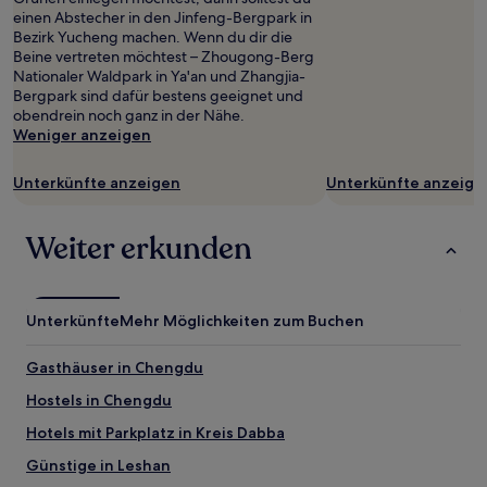
Preise
einen Abstecher in den Jinfeng-Bergpark in
und
Bezirk Yucheng machen. Wenn du dir die
Verfügbarkeiten
Beine vertreten möchtest – Zhougong-Berg
können
Nationaler Waldpark in Ya'an und Zhangjia-
sich
Bergpark sind dafür bestens geeignet und
ändern.
obendrein noch ganz in der Nähe.
Es
Weniger anzeigen
können
zusätzliche
Bedingungen
Unterkünfte anzeigen
Unterkünfte anzeige
gelten.
Weiter erkunden
Unterkünfte
Mehr Möglichkeiten zum Buchen
Gasthäuser in Chengdu
Hostels in Chengdu
Hotels mit Parkplatz in Kreis Dabba
Günstige in Leshan