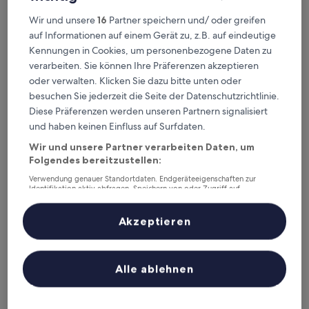
Heute
Morgen
8. Aug. - 9. Aug.
9. Aug. - 10. Aug.
Wir und unsere
16
Partner speichern und/ oder greifen
auf Informationen auf einem Gerät zu, z.B. auf eindeutige
Nächstes Wochenende
In zwei Wochen
Kennungen in Cookies, um personenbezogene Daten zu
14. Aug. - 16. Aug.
21. Aug. - 23. Aug.
verarbeiten. Sie können Ihre Präferenzen akzeptieren
Empfohlene Unterkünfte
Preis (aufsteigend)
Ent
oder verwalten. Klicken Sie dazu bitte unten oder
besuchen Sie jederzeit die Seite der Datenschutzrichtlinie.
Deine Ausgangsbasis nahe
Diese Präferenzen werden unseren Partnern signalisiert
Bahnhof Ya'an
und haben keinen Einfluss auf Surfdaten.
Wir und unsere Partner verarbeiten Daten, um
Folgendes bereitzustellen:
Crowne Plaza Ya an by IHG
Verwendung genauer Standortdaten. Endgeräteeigenschaften zur
Identifikation aktiv abfragen. Speichern von oder Zugriff auf
Informationen auf einem Endgerät. Personalisierte Werbung und
Inhalte, Messung von Werbeleistung und der Performance von Inhalten,
Zielgruppenforschung sowie Entwicklung und Verbesserung von
Akzeptieren
Angeboten.
Liste der Partner (Lieferanten)
Alle ablehnen