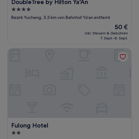
DoubleTree by Hilton Ya'An
DoubleTree by Hilton Ya'An
4.0-
Sterne-
Bezirk Yucheng, 3,3 km von Bahnhof Ya'an entfernt
Unterkunft
Der
50 €
Preis
inkl. Steuern & Gebühren
beträgt
7. Sept.–8. Sept.
50 €
Fulong Hotel
Fulong Hotel
Fulong Hotel
2.0-