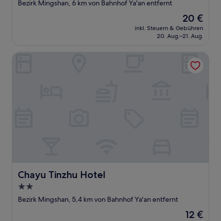
Sterne-
Bezirk Mingshan, 6 km von Bahnhof Ya'an entfernt
Unterkunft
Der
20 €
Preis
inkl. Steuern & Gebühren
beträgt
20. Aug.–21. Aug.
20 €
Chayu Tinzhu Hotel
Chayu Tinzhu Hotel
Chayu Tinzhu Hotel
2.0-
Sterne-
Bezirk Mingshan, 5,4 km von Bahnhof Ya'an entfernt
Unterkunft
Der
12 €