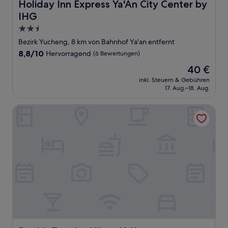
Holiday Inn Express Ya'An City Center by IHG
Holiday Inn Express Ya'An City Center by
IHG
2.5-
Sterne-
Bezirk Yucheng, 8 km von Bahnhof Ya'an entfernt
Unterkunft
8.8
8,8/10
Hervorragend
(6 Bewertungen)
von
Der
40 €
10,
Preis
Hervorragend,
inkl. Steuern & Gebühren
beträgt
17. Aug.–18. Aug.
(6
40 €
Bewertungen)
DoubleTree by Hilton Ya'An