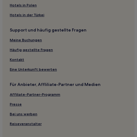
Hotels nahe U-Bahn-Station Longma Road
Hotels in Polen
Xinjin Hotels
Hotels in der Türkei
Qingshen Hotels
Support und häufig gestellte Fragen
Hotels nahe U-Bahn-Station Moziqiao
Hotels nahe Sichuan University Jiang'an Campus-Station
Meine Buchungen
Hotels nahe Brücke von Leshan
Häufig gestellte Fragen
Hotels nahe U-Bahn-Station Jinhua
Kontakt
Wolong Hotels
Eine Unterkunft bewerten
Danleng Hotels
Für Anbieter, Affliliate-Partner und Medien
Hotels nahe Wenchuan Sanjiang-Ökologiegebiet
Affiliate-Partner-Programm
Hongya Hotels
Luding Hotels
Presse
Hotels nahe Bahnhof Terminal 2 Shuangliu International
Bei uns werben
Airport
Reiseveranstalter
Hotels nahe Qingcheng Gebirge