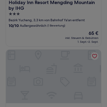
Holiday Inn Resort Mengding Mountain by IHG
Holiday Inn Resort Mengding Mountain
by IHG
3.0-
Sterne-
Bezirk Yucheng, 3,3 km von Bahnhof Ya'an entfernt
Unterkunft
10.0
10/10
Außergewöhnlich
(1 Bewertung)
von
Der
65 €
10,
Preis
Außergewöhnlich,
inkl. Steuern & Gebühren
beträgt
1. Sept.–2. Sept.
(1
65 €
Bewertung)
Holiday Inn Express Ya'An City Center by IHG