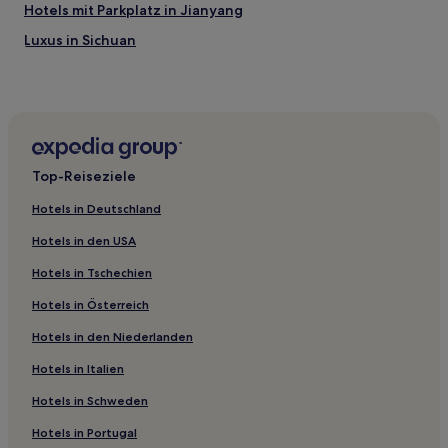
Hotels mit Parkplatz in Jianyang
Luxus in Sichuan
Business in Sichuan
Günstige in Sichuan
Luxus in Shuangliu
Günstige in Jintang
Top-Reiseziele
Familien in Emeishan
Hotels in Deutschland
Hotels mit Parkplatz in Zigong
Hotels in den USA
Familien in Chengdu
Hotels in Tschechien
Haustierfreundliche in Chengdu
Hotels in Österreich
Hotels mit Fitnessbereich in Chengdu
Hotels in den Niederlanden
Günstige in Yibin
Hotels nahe Gongxing-Station
Hotels in Italien
Hotels nahe Luding-Brücke
Hotels in Schweden
Hotels nahe Bao'en-Tempel von Meishan
Hotels in Portugal