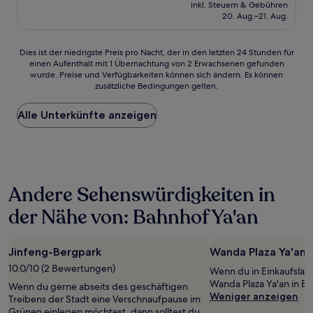
Preis
inkl. Steuern & Gebühren
beträgt
20. Aug.–21. Aug.
12 €
Dies
Dies ist der niedrigste Preis pro Nacht, der in den letzten 24 Stunden für
einen Aufenthalt mit 1 Übernachtung von 2 Erwachsenen gefunden
ist
wurde. Preise und Verfügbarkeiten können sich ändern. Es können
der
zusätzliche Bedingungen gelten.
niedrigste
Preis
Alle Unterkünfte anzeigen
pro
Nacht,
der
in
den
letzten
Andere Sehenswürdigkeiten in
24 Stunden
für
der Nähe von: Bahnhof Ya'an
einen
Aufenthalt
mit
Jinfeng-Bergpark
Wanda Plaza Ya'an
1 Übernachtung
von
10.0/10 (2 Bewertungen)
Wenn du in Einkaufslau
2 Erwachsenen
Wanda Plaza Ya'an in B
Wenn du gerne abseits des geschäftigen
gefunden
Weniger anzeigen
Treibens der Stadt eine Verschnaufpause im
wurde.
Grünen einlegen möchtest, dann solltest du