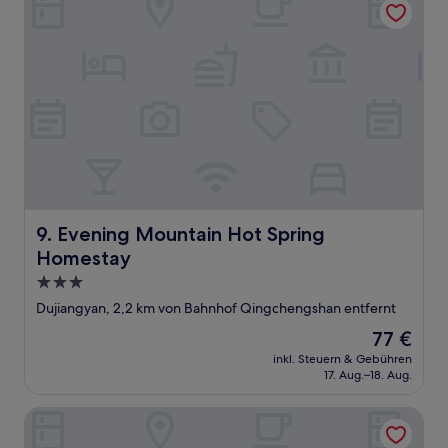
Evening Mountain Hot Spring Homestay
9. Evening Mountain Hot Spring
Homestay
3.0-
Sterne-
Dujiangyan, 2,2 km von Bahnhof Qingchengshan entfernt
Unterkunft
Der
77 €
Preis
inkl. Steuern & Gebühren
beträgt
17. Aug.–18. Aug.
77 €
Steigenberger Hotel Chengdu