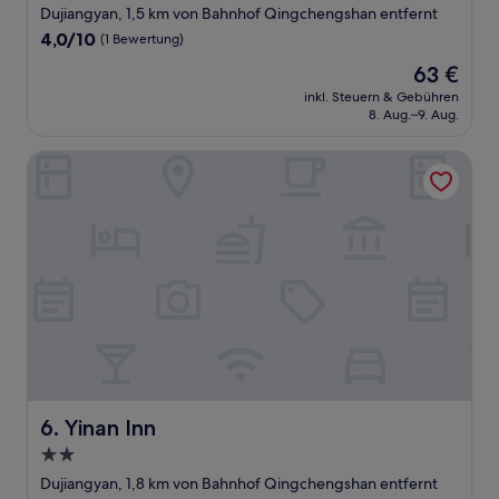
Sterne-
Dujiangyan, 1,5 km von Bahnhof Qingchengshan entfernt
Unterkunft
4.0
4,0/10
(1 Bewertung)
von
Der
63 €
10,
Preis
(1
inkl. Steuern & Gebühren
beträgt
8. Aug.–9. Aug.
Bewertung)
63 €
Yinan Inn
Yinan Inn
6. Yinan Inn
2.0-
Sterne-
Dujiangyan, 1,8 km von Bahnhof Qingchengshan entfernt