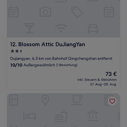
Blossom Attic DuJiangYan
12. Blossom Attic DuJiangYan
2.5-
Sterne-
Dujiangyan, 6,3 km von Bahnhof Qingchengshan entfernt
Unterkunft
10.0
10/10
Außergewöhnlich
(1 Bewertung)
von
Der
73 €
10,
Preis
Außergewöhnlich,
inkl. Steuern & Gebühren
beträgt
27. Aug.–28. Aug.
(1
73 €
Bewertung)
Cuiyuezhuang Countryside Hotel