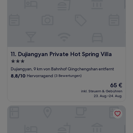
Dujiangyan Private Hot Spring Villa
11. Dujiangyan Private Hot Spring Villa
3.0-
Sterne-
Dujiangyan, 9 km von Bahnhof Qingchengshan entfernt
Unterkunft
8.8
8,8/10
Hervorragend
(3 Bewertungen)
von
Der
65 €
10,
Preis
Hervorragend,
inkl. Steuern & Gebühren
beträgt
23. Aug.–24. Aug.
(3
65 €
Bewertungen)
Blossom Attic DuJiangYan