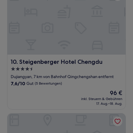
Steigenberger Hotel Chengdu
10. Steigenberger Hotel Chengdu
4.5-
Sterne-
Dujiangyan, 7 km von Bahnhof Qingchengshan entfernt
Unterkunft
7.6
7,6/10
Gut
(5 Bewertungen)
von
Der
96 €
10,
Preis
Gut,
inkl. Steuern & Gebühren
beträgt
17. Aug.–18. Aug.
(5
96 €
Bewertungen)
Dujiangyan Private Hot Spring Villa