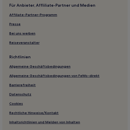
Hotels nahe Wenjun Brunnen
Für Anbieter, Affliliate-Partner und Medien
Hotels nahe Anren Alte Stadt
Affiliate-Partner-Programm
Hotels nahe Tianfu Square
Presse
Hotels nahe Xinping Station
Bei uns werben
Gasthäuser in Chengdu
Reiseveranstalter
Hostels in Chengdu
Günstige in Leshan
Richtlinien
Hotels mit Parkplatz in Jianyang
Allgemeine Geschäftsbedingungen
Luxus in Sichuan
Allgemeine Geschäftsbedingungen von FeWo-direkt
Günstige in Sichuan
Barrierefreiheit
Business in Sichuan
Datenschutz
Luxus in Shuangliu
Cookies
Luxus in Kreis Jiuzhaigou
Hotels mit Parkplatz in Kreis Jiuzhaigou
Rechtliche Hinweise/Kontakt
Günstige in Guangyuan
Inhaltsrichtlinien und Melden von Inhalten