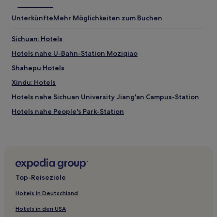
Unterkünfte
Mehr Möglichkeiten zum Buchen
Sichuan: Hotels
Hotels nahe U-Bahn-Station Moziqiao
Shahepu Hotels
Xindu: Hotels
Hotels nahe Sichuan University Jiang'an Campus-Station
Hotels nahe People's Park-Station
Hotels nahe Wuhou Avenue-Station
Hotels nahe U-Bahn-Station Jinhua
Hotels nahe Wenchuan Sanjiang-Ökologiegebiet
Yingxiu Hotels
Top-Reiseziele
Hotels nahe Station Hi-Tech Zone
Hotels in Deutschland
Hotels nahe Bahnhof Terminal 2 Shuangliu International
Airport
Hotels in den USA