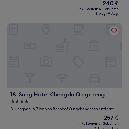
Der
240 €
Preis
inkl. Steuern & Gebühren
beträgt
8. Aug.–9. Aug.
240 €
Song Hotel Chengdu Qingcheng
Song Hotel Chengdu Qingcheng
18. Song Hotel Chengdu Qingcheng
4.0-
Sterne-
Dujiangyan, 6,7 km von Bahnhof Qingchengshan entfernt
Unterkunft
Der
257 €
Preis
inkl. Steuern & Gebühren
beträgt
9. Aug.–10. Aug.