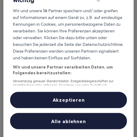
wichtig
Wir und unsere
16
Partner speichern und/ oder greifen
auf Informationen auf einem Gerät zu, z.B. auf eindeutige
TELLUS. Qingchengshan Hot Spring Hotel
2. TELLUS. Qingchengshan Hot Spring
Kennungen in Cookies, um personenbezogene Daten zu
Hotel
verarbeiten. Sie können Ihre Präferenzen akzeptieren
2.5-
oder verwalten. Klicken Sie dazu bitte unten oder
Sterne-
Dujiangyan, 1,3 km von Bahnhof Qingchengshan entfernt
besuchen Sie jederzeit die Seite der Datenschutzrichtlinie.
Unterkunft
Der
89 €
Diese Präferenzen werden unseren Partnern signalisiert
Preis
und haben keinen Einfluss auf Surfdaten.
inkl. Steuern & Gebühren
beträgt
31. Aug.–1. Sept.
89 €
Wir und unsere Partner verarbeiten Daten, um
Folgendes bereitzustellen:
Qingcheng Mountain Qingcheng House Inn
Verwendung genauer Standortdaten. Endgeräteeigenschaften zur
Identifikation aktiv abfragen. Speichern von oder Zugriff auf
Informationen auf einem Endgerät. Personalisierte Werbung und
Inhalte, Messung von Werbeleistung und der Performance von Inhalten,
Zielgruppenforschung sowie Entwicklung und Verbesserung von
Akzeptieren
Angeboten.
Liste der Partner (Lieferanten)
Alle ablehnen