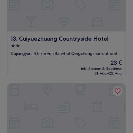
Cuiyuezhuang Countryside Hotel
13. Cuiyuezhuang Countryside Hotel
2.0-
Sterne-
Dujiangyan, 4,5 km von Bahnhof Qingchengshan entfernt
Unterkunft
Der
23 €
Preis
inkl. Steuern & Gebühren
beträgt
21. Aug.–22. Aug.
23 €
Qingcheng Panda Hotel