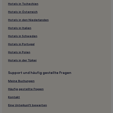
Hotels nahe Yinghua Berg
Hotels in Tschechien
Guanghan Hotels
Hotels in Österreich
Hotels nahe Qingcheng Gebirge
Hotels in den Niederlanden
Hotels nahe Chengdu Westbahnhof
Hotels in Italien
Hotels nahe Konsulat der Vereinigten Staaten in Chengdu
Hotels in Schweden
Hotels nahe U-Bahn-Station Panda Avenue
Hotels in Portugal
Hotels nahe U-Bahn-Station Shuangliu Square
Hotels in Polen
Bezirk Pidu: Hotels
Hotels in der Türkei
Hotels nahe Bahnhof Chengdu East
Hotels nahe Century City International Exhibition Center
Support und häufig gestellte Fragen
Chengdu Hotels
Meine Buchungen
Hotels nahe Straßenbahnhaltestelle Datian
Häufig gestellte Fragen
Hotels nahe Station Terminal 1 Shuangliu International
Kontakt
Airport
Hotels nahe Hongxingqiao-Station
Eine Unterkunft bewerten