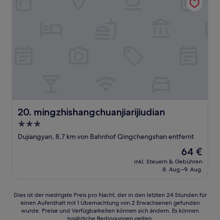
mingzhishangchuanjiarijiudian
20. mingzhishangchuanjiarijiudian
3.0-
Sterne-
Dujiangyan, 8,7 km von Bahnhof Qingchengshan entfernt
Unterkunft
Der
64 €
Preis
inkl. Steuern & Gebühren
beträgt
8. Aug.–9. Aug.
64 €
Dies
Dies ist der niedrigste Preis pro Nacht, der in den letzten 24 Stunden für
einen Aufenthalt mit 1 Übernachtung von 2 Erwachsenen gefunden
ist
wurde. Preise und Verfügbarkeiten können sich ändern. Es können
der
zusätzliche Bedingungen gelten.