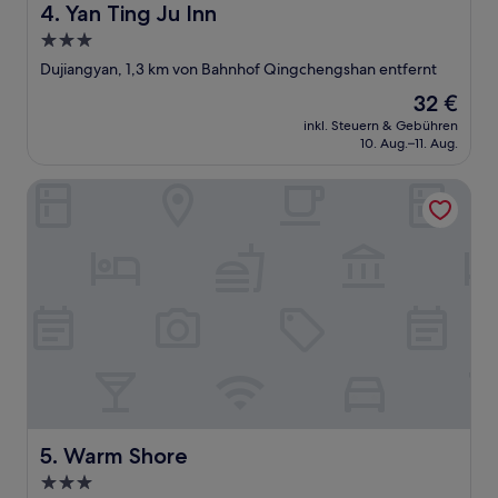
Yan Ting Ju Inn
4. Yan Ting Ju Inn
3.0-
Sterne-
Dujiangyan, 1,3 km von Bahnhof Qingchengshan entfernt
Unterkunft
Der
32 €
Preis
inkl. Steuern & Gebühren
beträgt
10. Aug.–11. Aug.
32 €
Warm Shore
Warm Shore
5. Warm Shore
3.0-