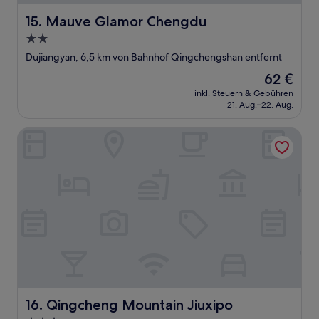
Mauve Glamor Chengdu
15. Mauve Glamor Chengdu
2.0-
Sterne-
Dujiangyan, 6,5 km von Bahnhof Qingchengshan entfernt
Unterkunft
Der
62 €
Preis
inkl. Steuern & Gebühren
beträgt
21. Aug.–22. Aug.
62 €
Qingcheng Mountain Jiuxipo
Qingcheng Mountain Jiuxipo
16. Qingcheng Mountain Jiuxipo