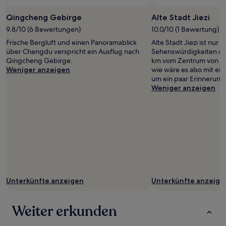
können
zusätzliche
Qingcheng Gebirge
Alte Stadt Jiezi
Bedingungen
9.8/10 (6 Bewertungen)
10.0/10 (1 Bewertung)
gelten.
Frische Bergluft und einen Panoramablick
Alte Stadt Jiezi ist nur 
über Chengdu verspricht ein Ausflug nach
Sehenswürdigkeiten de
Qingcheng Gebirge.
km vom Zentrum von Ch
Weniger anzeigen
wie wäre es also mit ei
um ein paar Erinnerung
Weniger anzeigen
Unterkünfte anzeigen
Unterkünfte anzeige
Weiter erkunden