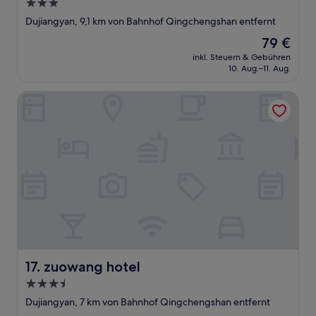
3.0-
Sterne-
Dujiangyan, 9,1 km von Bahnhof Qingchengshan entfernt
Unterkunft
Der
79 €
Preis
inkl. Steuern & Gebühren
beträgt
10. Aug.–11. Aug.
79 €
zuowang hotel
zuowang hotel
17. zuowang hotel
3.5-
Sterne-
Dujiangyan, 7 km von Bahnhof Qingchengshan entfernt
Unterkunft