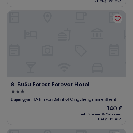
21. Aug.–22. Aug.
23 €
BuSu Forest Forever Hotel
BuSu Forest Forever Hotel
8. BuSu Forest Forever Hotel
3.0-
Sterne-
Dujiangyan, 1,9 km von Bahnhof Qingchengshan entfernt
Unterkunft
Der
140 €
Preis
inkl. Steuern & Gebühren
beträgt
11. Aug.–12. Aug.
140 €
Evening Mountain Hot Spring Homestay