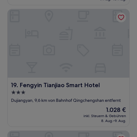
257 €
Fengyin Tianjiao Smart Hotel
Fengyin Tianjiao Smart Hotel
19. Fengyin Tianjiao Smart Hotel
3.0-
Sterne-
Dujiangyan, 9,6 km von Bahnhof Qingchengshan entfernt
Unterkunft
Der
1.028 €
Preis
inkl. Steuern & Gebühren
beträgt
8. Aug.–9. Aug.
1.028 €
mingzhishangchuanjiarijiudian