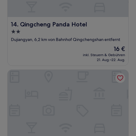
Qingcheng Panda Hotel
14. Qingcheng Panda Hotel
2.0-
Sterne-
Dujiangyan, 6,2 km von Bahnhof Qingchengshan entfernt
Unterkunft
Der
16 €
Preis
inkl. Steuern & Gebühren
beträgt
21. Aug.–22. Aug.
16 €
Mauve Glamor Chengdu