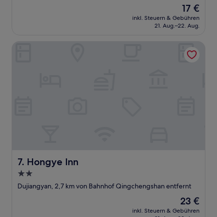
Unterkunft
Der
17 €
Preis
inkl. Steuern & Gebühren
beträgt
21. Aug.–22. Aug.
17 €
Hongye Inn
Hongye Inn
7. Hongye Inn
2.0-
Sterne-
Dujiangyan, 2,7 km von Bahnhof Qingchengshan entfernt
Unterkunft
Der
23 €
Preis
inkl. Steuern & Gebühren
beträgt