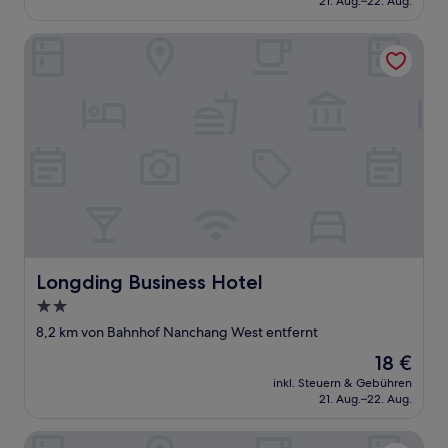
21. Aug.–22. Aug.
18 €
Longding Business Hotel
Longding Business Hotel
Longding Business Hotel
2.0-
Sterne-
8,2 km von Bahnhof Nanchang West entfernt
Unterkunft
Der
18 €
Preis
inkl. Steuern & Gebühren
beträgt
21. Aug.–22. Aug.
18 €
Hongsheng Business Hotel