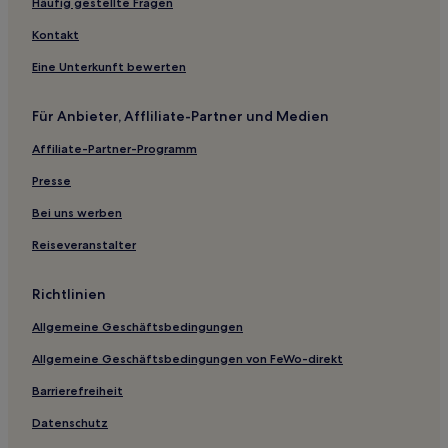
Hotels nahe Gezao-Berg von Jiangxi
Häufig gestellte Fragen
Nanchang Hotels
Kontakt
Gao'an Hotels
Eine Unterkunft bewerten
Jiujiang Hotels
Für Anbieter, Affliliate-Partner und Medien
Fengcheng Hotels
Affiliate-Partner-Programm
Gasthöfe in Shangrao
Gasthäuser in Shangrao
Presse
Gasthöfe in Wuyuan
Bei uns werben
Günstige in Kreis Xinjian
Reiseveranstalter
Hotels mit Parkplatz in Yichun
Richtlinien
Günstige in Fuzhou
Allgemeine Geschäftsbedingungen
Hotels mit Parkplatz in Qingshanhu Bezirk
Allgemeine Geschäftsbedingungen von FeWo-direkt
Günstige in Qingshanhu Bezirk
Familien in Nanchang
Barrierefreiheit
Günstige in Jinggangshan
Datenschutz