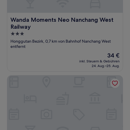
Wanda Moments Neo Nanchang West Railway
Wanda Moments Neo Nanchang West
Railway
3.0-
Sterne-
Honggutan Bezirk, 0,7 km von Bahnhof Nanchang West
Unterkunft
entfernt
Der
34 €
Preis
inkl. Steuern & Gebühren
beträgt
24. Aug.–25. Aug.
34 €
Wanda Yue Nanchang Intl. Expo City