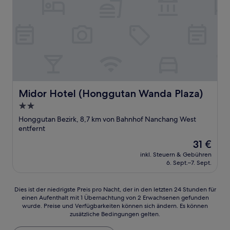
Midor Hotel (Honggutan Wanda Plaza)
Midor Hotel (Honggutan Wanda Plaza)
2.0-
Sterne-
Honggutan Bezirk, 8,7 km von Bahnhof Nanchang West
Unterkunft
entfernt
Der
31 €
Preis
inkl. Steuern & Gebühren
beträgt
6. Sept.–7. Sept.
31 €
Dies
Dies ist der niedrigste Preis pro Nacht, der in den letzten 24 Stunden für
einen Aufenthalt mit 1 Übernachtung von 2 Erwachsenen gefunden
ist
wurde. Preise und Verfügbarkeiten können sich ändern. Es können
der
zusätzliche Bedingungen gelten.
niedrigste
Preis