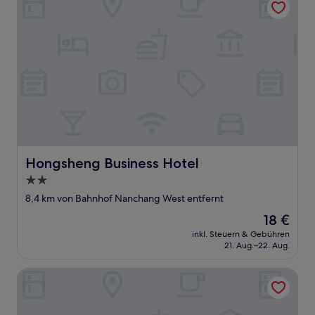
Hongsheng Business Hotel
Hongsheng Business Hotel
2.0-
Sterne-
8,4 km von Bahnhof Nanchang West entfernt
Unterkunft
Der
18 €
Preis
inkl. Steuern & Gebühren
beträgt
21. Aug.–22. Aug.
18 €
Midor Hotel (Honggutan Wanda Plaza)