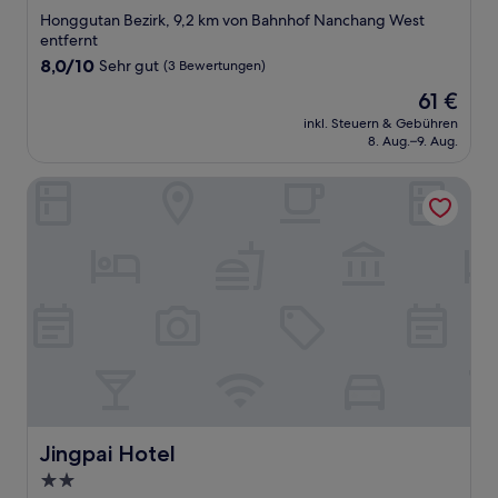
Sterne-
Honggutan Bezirk, 9,2 km von Bahnhof Nanchang West
Unterkunft
entfernt
8.0
8,0/10
Sehr gut
(3 Bewertungen)
von
Der
61 €
10,
Preis
Sehr
inkl. Steuern & Gebühren
beträgt
8. Aug.–9. Aug.
gut,
61 €
(3
Bewertungen)
Jingpai Hotel
Jingpai Hotel
Jingpai Hotel
2.0-