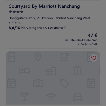
Courtyard By Marriott Nanchang
Courtyard By Marriott Nanchang
4.0-
Sterne-
Honggutan Bezirk, 9,3 km von Bahnhof Nanchang West
Unterkunft
entfernt
8.6
8,6/10
Hervorragend
(10 Bewertungen)
von
Der
47 €
10,
Preis
Hervorragend,
inkl. Steuern & Gebühren
beträgt
10. Aug.–11. Aug.
(10
47 €
Bewertungen)
Nanchang Dijing Business Hotel