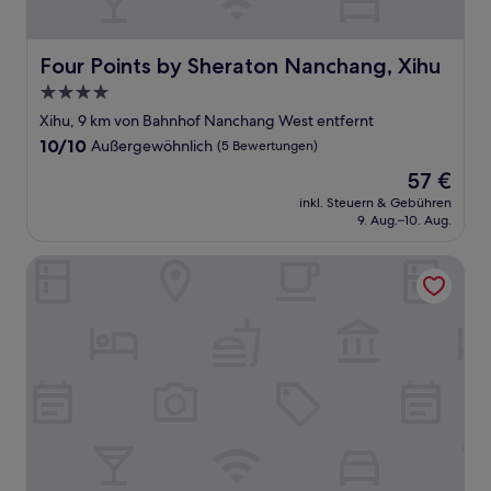
Four Points by Sheraton Nanchang, Xihu
Four Points by Sheraton Nanchang, Xihu
4.0-
Sterne-
Xihu, 9 km von Bahnhof Nanchang West entfernt
Unterkunft
10.0
10/10
Außergewöhnlich
(5 Bewertungen)
von
Der
57 €
10,
Preis
Außergewöhnlich,
inkl. Steuern & Gebühren
beträgt
9. Aug.–10. Aug.
(5
57 €
Bewertungen)
Hilton Garden Inn Nanchang Honggutan