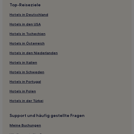
Zhangjiashan Hotels
Top-Reiseziele
Hotels nahe Fang Zhimin Friedhof
Hotels in Deutschland
Sansheli Hotels
Hotels in den USA
Shengmi Hotels
Hotels in Tschechien
Hotels nahe Nanchang Institut für Technologie
Hotels in Österreich
Qingshanhu Bezirk: Hotels
Hotels in den Niederlanden
Kreis Jing'an Hotels
Hotels nahe Lushan Nationalpark
Hotels in Italien
Yongxiu Hotels
Hotels in Schweden
Daqiaohe Hotels
Hotels in Portugal
Zhangshu Hotels
Hotels in Polen
Hotels nahe Biluo-Berg
Hotels in der Türkei
Poyang Hotels
Support und häufig gestellte Fragen
Hotels nahe Gao'an Museum
Hotels nahe WuNing GuiHua ZhanLanGuan
Meine Buchungen