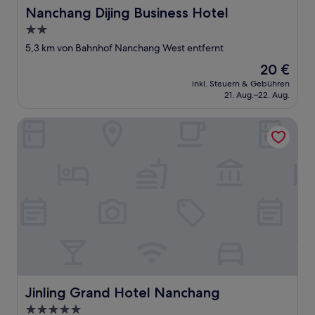
Nanchang Dijing Business Hotel
Nanchang Dijing Business Hotel
2.0-
Sterne-
5,3 km von Bahnhof Nanchang West entfernt
Unterkunft
Der
20 €
Preis
inkl. Steuern & Gebühren
beträgt
21. Aug.–22. Aug.
20 €
Jinling Grand Hotel Nanchang
Jinling Grand Hotel Nanchang
Jinling Grand Hotel Nanchang
5.0-