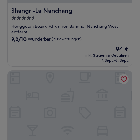
Shangri-La Nanchang
Shangri-La Nanchang
4.5-
Sterne-
Honggutan Bezirk, 9,1 km von Bahnhof Nanchang West
Unterkunft
entfernt
9.2
9,2/10
Wunderbar
(71 Bewertungen)
von
Der
94 €
10,
Preis
Wunderbar,
inkl. Steuern & Gebühren
beträgt
7. Sept.–8. Sept.
(71
94 €
Bewertungen)
Courtyard By Marriott Nanchang