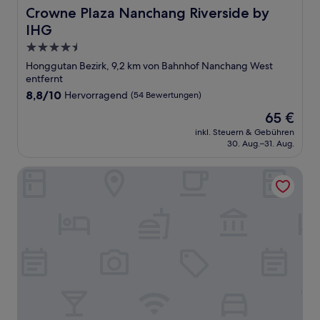
Crowne Plaza Nanchang Riverside by IHG
Crowne Plaza Nanchang Riverside by
IHG
4.5-
Sterne-
Honggutan Bezirk, 9,2 km von Bahnhof Nanchang West
Unterkunft
entfernt
8.8
8,8/10
Hervorragend
(54 Bewertungen)
von
Der
65 €
10,
Preis
Hervorragend,
inkl. Steuern & Gebühren
beträgt
30. Aug.–31. Aug.
(54
65 €
Bewertungen)
Shangri-La Nanchang