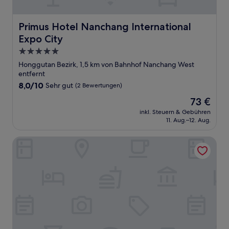
Primus Hotel Nanchang International Expo City
Primus Hotel Nanchang International
Expo City
5.0-
Sterne-
Honggutan Bezirk, 1,5 km von Bahnhof Nanchang West
Unterkunft
entfernt
8.0
8,0/10
Sehr gut
(2 Bewertungen)
von
Der
73 €
10,
Preis
Sehr
inkl. Steuern & Gebühren
beträgt
11. Aug.–12. Aug.
gut,
73 €
(2
Bewertungen)
Mercure Nanchang Sunac