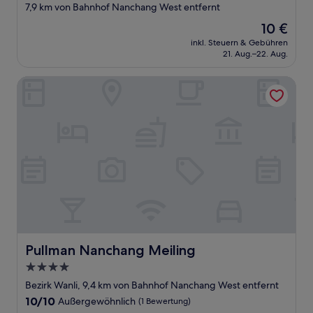
Sterne-
7,9 km von Bahnhof Nanchang West entfernt
Unterkunft
Der
10 €
Preis
inkl. Steuern & Gebühren
beträgt
21. Aug.–22. Aug.
10 €
Pullman Nanchang Meiling
Pullman Nanchang Meiling
Pullman Nanchang Meiling
4.0-
Sterne-
Bezirk Wanli, 9,4 km von Bahnhof Nanchang West entfernt
Unterkunft
10.0
10/10
Außergewöhnlich
(1 Bewertung)
von