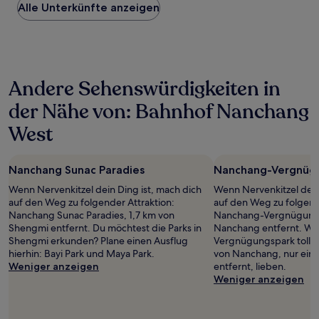
Alle Unterkünfte anzeigen
pro
Nacht,
der
in
den
letzten
Andere Sehenswürdigkeiten in
24 Stunden
für
der Nähe von: Bahnhof Nanchang
einen
Aufenthalt
West
mit
1 Übernachtung
von
Nanchang Sunac Paradies
Nanchang-Vergnüg
2 Erwachsenen
gefunden
Wenn Nervenkitzel dein Ding ist, mach dich
Wenn Nervenkitzel dein
wurde.
auf den Weg zu folgender Attraktion:
auf den Weg zu folgend
Preise
Nanchang Sunac Paradies, 1,7 km von
Nanchang-Vergnügungsp
und
Shengmi entfernt. Du möchtest die Parks in
Nanchang entfernt. W
Verfügbarkeiten
Shengmi erkunden? Plane einen Ausflug
Vergnügungspark toll fi
können
hierhin: Bayi Park und Maya Park.
von Nanchang, nur ein
sich
Weniger anzeigen
entfernt, lieben.
ändern.
Weniger anzeigen
Es
können
zusätzliche