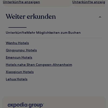
Unterkünfte anzeigen
Unterkünfte anzeige
Bedingungen
gelten.
Weiter erkunden
Unterkünfte
Mehr Möglichkeiten zum Buchen
Wanhu Hotels
Qingyunpu: Hotels
Emencun Hotels
Hotels nahe Shen Congwen-Ahnenheim
Xiaoqicun Hotels
Lehua Hotels
Landkreis Nanchang Hotels
Beidamatou Hotels
Hotels nahe Hualin-Berg