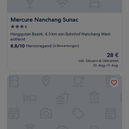
Mercure Nanchang Sunac
Mercure Nanchang Sunac
3.5-
Sterne-
Honggutan Bezirk, 4,3 km von Bahnhof Nanchang West
Unterkunft
entfernt
8.8
8,8/10
Hervorragend
(6 Bewertungen)
von
Der
28 €
10,
Preis
Hervorragend,
inkl. Steuern & Gebühren
beträgt
10. Aug.–11. Aug.
(6
28 €
Bewertungen)
Four Points by Sheraton Nanchang, Xihu