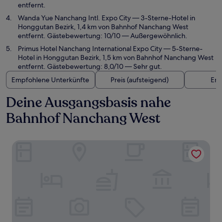
entfernt.
Wanda Yue Nanchang Intl. Expo City
— 3-Sterne-Hotel in
Honggutan Bezirk, 1,4 km von Bahnhof Nanchang West
entfernt. Gästebewertung: 10/10 — Außergewöhnlich.
Primus Hotel Nanchang International Expo City
— 5-Sterne-
Hotel in Honggutan Bezirk, 1,5 km von Bahnhof Nanchang West
entfernt. Gästebewertung: 8,0/10 — Sehr gut.
Empfohlene Unterkünfte
Preis (aufsteigend)
Ent
Deine Ausgangsbasis nahe
Bahnhof Nanchang West
Holiday Inn Express Nanchang West Station by IHG