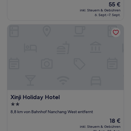
Der
55 €
10,
Preis
Außergewöhnlich,
inkl. Steuern & Gebühren
beträgt
6. Sept.–7. Sept.
(1
55 €
Bewertung)
Xinji Holiday Hotel
Xinji Holiday Hotel
Xinji Holiday Hotel
2.0-
Sterne-
8,8 km von Bahnhof Nanchang West entfernt
Unterkunft
Der
18 €
Preis
inkl. Steuern & Gebühren
beträgt