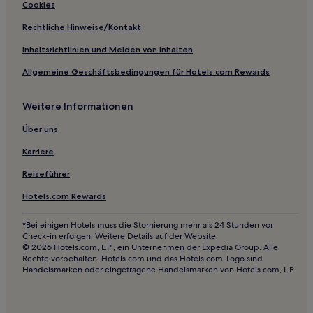
2-Sterne-Hotels in Shangrao
Cookies
4-Sterne-Hotels in Nanchang
Rechtliche Hinweise/Kontakt
Inhaltsrichtlinien und Melden von Inhalten
Allgemeine Geschäftsbedingungen für Hotels.com Rewards
Weitere Informationen
Über uns
Karriere
Reiseführer
Hotels.com Rewards
*Bei einigen Hotels muss die Stornierung mehr als 24 Stunden vor
Check-in erfolgen. Weitere Details auf der Website.
© 2026 Hotels.com, L.P., ein Unternehmen der Expedia Group. Alle
Rechte vorbehalten. Hotels.com und das Hotels.com-Logo sind
Handelsmarken oder eingetragene Handelsmarken von Hotels.com, L.P.