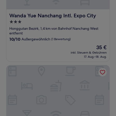
Wanda Yue Nanchang Intl. Expo City
Wanda Yue Nanchang Intl. Expo City
3.0-
Sterne-
Honggutan Bezirk, 1,4 km von Bahnhof Nanchang West
Unterkunft
entfernt
10.0
10/10
Außergewöhnlich
(1 Bewertung)
von
Der
35 €
10,
Preis
Außergewöhnlich,
inkl. Steuern & Gebühren
beträgt
17. Aug.–18. Aug.
(1
35 €
Bewertung)
Primus Hotel Nanchang International Expo City