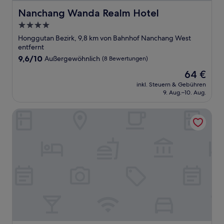
Nanchang Wanda Realm Hotel
Nanchang Wanda Realm Hotel
4.0-
Sterne-
Honggutan Bezirk, 9,8 km von Bahnhof Nanchang West
Unterkunft
entfernt
9.6
9,6/10
Außergewöhnlich
(8 Bewertungen)
von
Der
64 €
10,
Preis
Außergewöhnlich,
inkl. Steuern & Gebühren
beträgt
9. Aug.–10. Aug.
(8
64 €
Bewertungen)
Crowne Plaza Nanchang Riverside by IHG