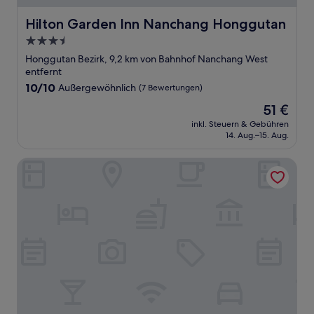
Hilton Garden Inn Nanchang Honggutan
Hilton Garden Inn Nanchang Honggutan
3.5-
Sterne-
Honggutan Bezirk, 9,2 km von Bahnhof Nanchang West
Unterkunft
entfernt
10.0
10/10
Außergewöhnlich
(7 Bewertungen)
von
Der
51 €
10,
Preis
Außergewöhnlich,
inkl. Steuern & Gebühren
beträgt
14. Aug.–15. Aug.
(7
51 €
Bewertungen)
Nanchang Wanda Realm Hotel