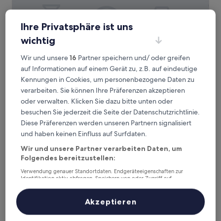
Ihre Privatsphäre ist uns
wichtig
Holiday Inn Express Nanchang West Station by IHG
Holiday Inn Express Nanchang West
Station by IHG
Wir und unsere
16
Partner speichern und/ oder greifen
3.5-
auf Informationen auf einem Gerät zu, z.B. auf eindeutige
Sterne-
Honggutan Bezirk, 0,9 km von Bahnhof Nanchang West
Kennungen in Cookies, um personenbezogene Daten zu
Unterkunft
entfernt
verarbeiten. Sie können Ihre Präferenzen akzeptieren
9.2
9,2/10
Wunderbar
(7 Bewertungen)
oder verwalten. Klicken Sie dazu bitte unten oder
von
Der
besuchen Sie jederzeit die Seite der Datenschutzrichtlinie.
36 €
10,
Preis
Diese Präferenzen werden unseren Partnern signalisiert
Wunderbar,
inkl. Steuern & Gebühren
beträgt
13. Aug.–14. Aug.
(7
und haben keinen Einfluss auf Surfdaten.
36 €
Bewertungen)
Wir und unsere Partner verarbeiten Daten, um
Wanda Moments Nanchang
Folgendes bereitzustellen:
Verwendung genauer Standortdaten. Endgeräteeigenschaften zur
Identifikation aktiv abfragen. Speichern von oder Zugriff auf
Informationen auf einem Endgerät. Personalisierte Werbung und
Inhalte, Messung von Werbeleistung und der Performance von Inhalten,
Zielgruppenforschung sowie Entwicklung und Verbesserung von
Akzeptieren
Angeboten.
Liste der Partner (Lieferanten)