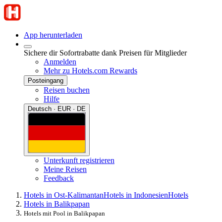
App herunterladen
Sichere dir Sofortrabatte dank Preisen für Mitglieder
Anmelden
Mehr zu Hotels.com Rewards
Posteingang
Reisen buchen
Hilfe
Deutsch · EUR · DE
Unterkunft registrieren
Meine Reisen
Feedback
Hotels in Ost-Kalimantan
Hotels in Indonesien
Hotels
Hotels in Balikpapan
Hotels mit Pool in Balikpapan