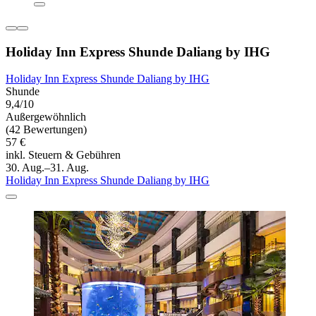
Holiday Inn Express Shunde Daliang by IHG
Holiday Inn Express Shunde Daliang by IHG
Shunde
9,4/10
Außergewöhnlich
(42 Bewertungen)
57 €
inkl. Steuern & Gebühren
30. Aug.–31. Aug.
Holiday Inn Express Shunde Daliang by IHG