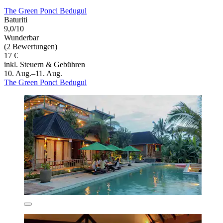
The Green Ponci Bedugul
Baturiti
9,0/10
Wunderbar
(2 Bewertungen)
17 €
inkl. Steuern & Gebühren
10. Aug.–11. Aug.
The Green Ponci Bedugul