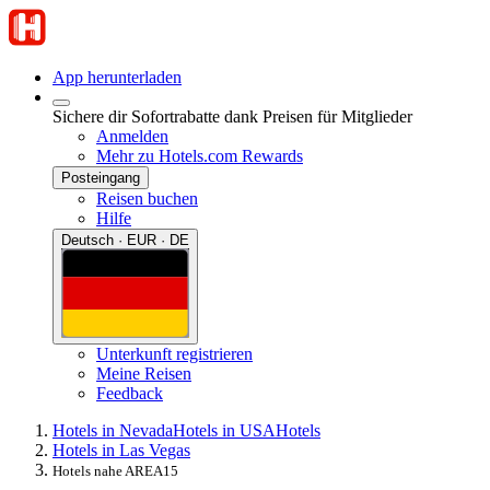
App herunterladen
Sichere dir Sofortrabatte dank Preisen für Mitglieder
Anmelden
Mehr zu Hotels.com Rewards
Posteingang
Reisen buchen
Hilfe
Deutsch · EUR · DE
Unterkunft registrieren
Meine Reisen
Feedback
Hotels in Nevada
Hotels in USA
Hotels
Hotels in Las Vegas
Hotels nahe AREA15