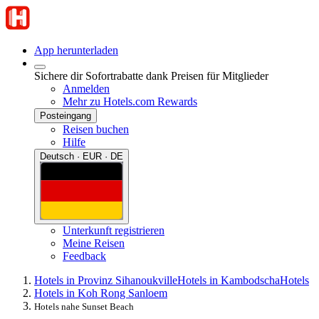
App herunterladen
Sichere dir Sofortrabatte dank Preisen für Mitglieder
Anmelden
Mehr zu Hotels.com Rewards
Posteingang
Reisen buchen
Hilfe
Deutsch · EUR · DE
Unterkunft registrieren
Meine Reisen
Feedback
Hotels in Provinz Sihanoukville
Hotels in Kambodscha
Hotels
Hotels in Koh Rong Sanloem
Hotels nahe Sunset Beach