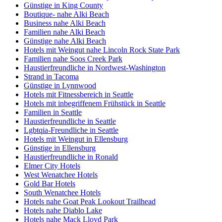
Günstige in King County
Boutique- nahe Alki Beach
Business nahe Alki Beach
Familien nahe Alki Beach
Günstige nahe Alki Beach
Hotels mit Weingut nahe Lincoln Rock State Park
Familien nahe Soos Creek Park
Haustierfreundliche in Nordwest-Washington
Strand in Tacoma
Günstige in Lynnwood
Hotels mit Fitnessbereich in Seattle
Hotels mit inbegriffenem Frühstück in Seattle
Familien in Seattle
Haustierfreundliche in Seattle
Lgbtqia-Freundliche in Seattle
Hotels mit Weingut in Ellensburg
Günstige in Ellensburg
Haustierfreundliche in Ronald
Elmer City Hotels
West Wenatchee Hotels
Gold Bar Hotels
South Wenatchee Hotels
Hotels nahe Goat Peak Lookout Trailhead
Hotels nahe Diablo Lake
Hotels nahe Mack Lloyd Park