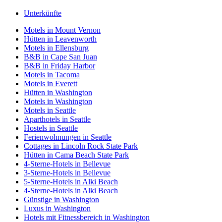
Unterkünfte
Motels in Mount Vernon
Hütten in Leavenworth
Motels in Ellensburg
B&B in Cape San Juan
B&B in Friday Harbor
Motels in Tacoma
Motels in Everett
Hütten in Washington
Motels in Washington
Motels in Seattle
Aparthotels in Seattle
Hostels in Seattle
Ferienwohnungen in Seattle
Cottages in Lincoln Rock State Park
Hütten in Cama Beach State Park
4-Sterne-Hotels in Bellevue
3-Sterne-Hotels in Bellevue
5-Sterne-Hotels in Alki Beach
4-Sterne-Hotels in Alki Beach
Günstige in Washington
Luxus in Washington
Hotels mit Fitnessbereich in Washington