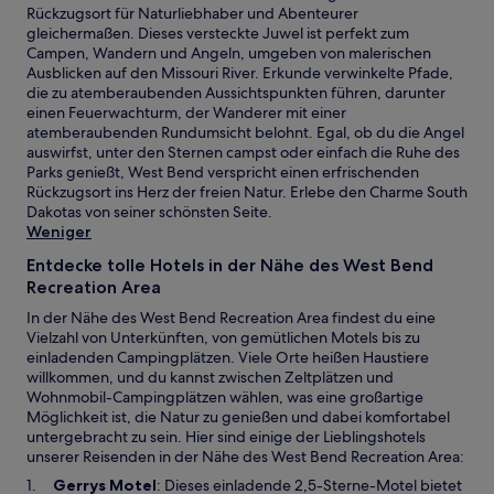
Rückzugsort für Naturliebhaber und Abenteurer
gleichermaßen. Dieses versteckte Juwel ist perfekt zum
Campen, Wandern und Angeln, umgeben von malerischen
Ausblicken auf den Missouri River. Erkunde verwinkelte Pfade,
die zu atemberaubenden Aussichtspunkten führen, darunter
einen Feuerwachturm, der Wanderer mit einer
atemberaubenden Rundumsicht belohnt. Egal, ob du die Angel
auswirfst, unter den Sternen campst oder einfach die Ruhe des
Parks genießt, West Bend verspricht einen erfrischenden
Rückzugsort ins Herz der freien Natur. Erlebe den Charme South
Dakotas von seiner schönsten Seite.
Weniger
Entdecke tolle Hotels in der Nähe des West Bend
Recreation Area
In der Nähe des West Bend Recreation Area findest du eine
Vielzahl von Unterkünften, von gemütlichen Motels bis zu
einladenden Campingplätzen. Viele Orte heißen Haustiere
willkommen, und du kannst zwischen Zeltplätzen und
Wohnmobil-Campingplätzen wählen, was eine großartige
Möglichkeit ist, die Natur zu genießen und dabei komfortabel
untergebracht zu sein. Hier sind einige der Lieblingshotels
unserer Reisenden in der Nähe des West Bend Recreation Area:
W
Gerrys Motel
: Dieses einladende 2,5-Sterne-Motel bietet