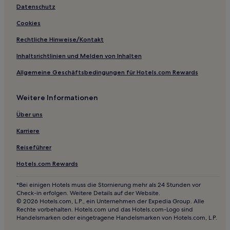
Hotels mit Pool in Sioux Falls
Datenschutz
Günstige in Sioux Falls
Cookies
Günstige in Wall
Rechtliche Hinweise/Kontakt
Hotels mit Pool nahe Custer State Park
Inhaltsrichtlinien und Melden von Inhalten
Hotels mit Parkplatz nahe Custer State Park
Allgemeine Geschäftsbedingungen für Hotels.com Rewards
Hotels mit Parkplatz in Keystone
Hotels mit Fitnessbereich in De Smet
Weitere Informationen
Haustierfreundliche in De Smet
Über uns
Lgbtqia-Freundliche in Rapid City
Karriere
Hotels mit Pool in Rapid City
Reiseführer
Hotels mit Küchenzeile in Rapid City
Hotels.com Rewards
Günstige in Rapid City
Hotels mit Parkplatz in Brookings
*Bei einigen Hotels muss die Stornierung mehr als 24 Stunden vor
Check-in erfolgen. Weitere Details auf der Website.
Business in Brookings
© 2026 Hotels.com, L.P., ein Unternehmen der Expedia Group. Alle
Rechte vorbehalten. Hotels.com und das Hotels.com-Logo sind
Haustierfreundliche in Brookings
Handelsmarken oder eingetragene Handelsmarken von Hotels.com, L.P.