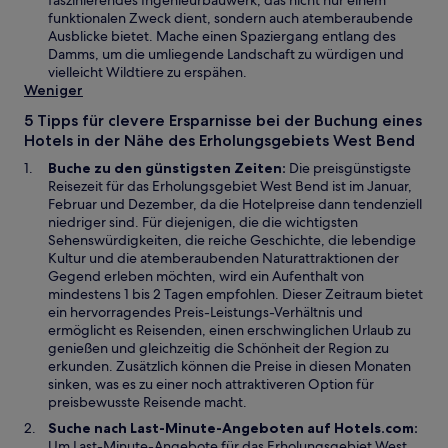
faszinierendes Ingenieurbauwerk, das nicht nur einem
n
r
i
u
funktionalen Zweck dient, sondern auch atemberaubende
s
d
n
e
Ausblicke bietet. Mache einen Spaziergang entlang des
t
i
e
n
Damms, um die umliegende Landschaft zu würdigen und
e
n
m
F
vielleicht Wildtiere zu erspähen.
r
e
n
e
Weniger
g
i
e
n
5 Tipps für clevere Ersparnisse bei der Buchung eines
e
n
u
s
Hotels in der Nähe des Erholungsgebiets West Bend
ö
e
e
t
f
m
n
e
Buche zu den günstigsten Zeiten:
Die preisgünstigste
f
n
F
r
Reisezeit für das Erholungsgebiet West Bend ist im Januar,
n
e
e
g
Februar und Dezember, da die Hotelpreise dann tendenziell
e
u
n
e
niedriger sind. Für diejenigen, die die wichtigsten
t
e
s
ö
Sehenswürdigkeiten, die reiche Geschichte, die lebendige
n
t
f
Kultur und die atemberaubenden Naturattraktionen der
F
e
f
Gegend erleben möchten, wird ein Aufenthalt von
e
r
n
mindestens 1 bis 2 Tagen empfohlen. Dieser Zeitraum bietet
n
g
e
ein hervorragendes Preis-Leistungs-Verhältnis und
s
e
t
ermöglicht es Reisenden, einen erschwinglichen Urlaub zu
t
ö
genießen und gleichzeitig die Schönheit der Region zu
e
f
erkunden. Zusätzlich können die Preise in diesen Monaten
r
f
sinken, was es zu einer noch attraktiveren Option für
g
n
preisbewusste Reisende macht.
e
e
Suche nach Last-Minute-Angeboten auf Hotels.com:
ö
t
Um Last-Minute-Angebote für das Erholungsgebiet West