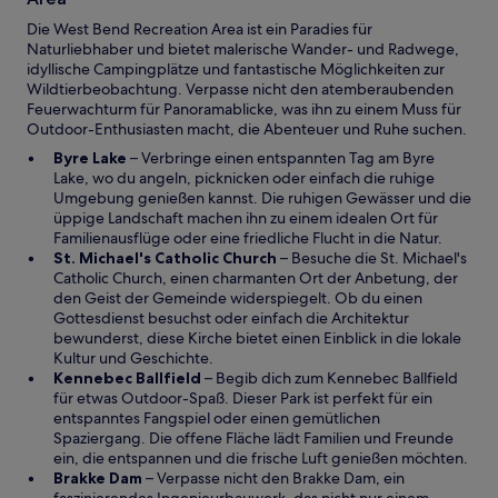
u
f
e
Die West Bend Recreation Area ist ein Paradies für
f
n
Naturliebhaber und bietet malerische Wander- und Radwege,
n
F
idyllische Campingplätze und fantastische Möglichkeiten zur
e
e
Wildtierbeobachtung. Verpasse nicht den atemberaubenden
t
n
Feuerwachturm für Panoramablicke, was ihn zu einem Muss für
s
Outdoor-Enthusiasten macht, die Abenteuer und Ruhe suchen.
t
W
Byre Lake
– Verbringe einen entspannten Tag am Byre
e
i
Lake, wo du angeln, picknicken oder einfach die ruhige
r
r
Umgebung genießen kannst. Die ruhigen Gewässer und die
g
d
üppige Landschaft machen ihn zu einem idealen Ort für
e
i
Familienausflüge oder eine friedliche Flucht in die Natur.
ö
n
W
St. Michael's Catholic Church
– Besuche die St. Michael's
f
e
i
Catholic Church, einen charmanten Ort der Anbetung, der
f
i
r
den Geist der Gemeinde widerspiegelt. Ob du einen
n
n
d
Gottesdienst besuchst oder einfach die Architektur
e
e
i
bewunderst, diese Kirche bietet einen Einblick in die lokale
t
m
n
Kultur und Geschichte.
n
W
e
Kennebec Ballfield
– Begib dich zum Kennebec Ballfield
e
i
i
für etwas Outdoor-Spaß. Dieser Park ist perfekt für ein
u
r
n
entspanntes Fangspiel oder einen gemütlichen
e
d
e
Spaziergang. Die offene Fläche lädt Familien und Freunde
n
i
m
ein, die entspannen und die frische Luft genießen möchten.
F
W
n
n
Brakke Dam
– Verpasse nicht den Brakke Dam, ein
e
i
e
e