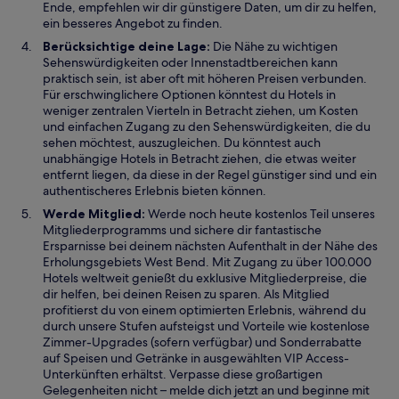
Ende, empfehlen wir dir günstigere Daten, um dir zu helfen,
ein besseres Angebot zu finden.
Berücksichtige deine Lage:
Die Nähe zu wichtigen
Sehenswürdigkeiten oder Innenstadtbereichen kann
praktisch sein, ist aber oft mit höheren Preisen verbunden.
Für erschwinglichere Optionen könntest du Hotels in
weniger zentralen Vierteln in Betracht ziehen, um Kosten
und einfachen Zugang zu den Sehenswürdigkeiten, die du
sehen möchtest, auszugleichen. Du könntest auch
unabhängige Hotels in Betracht ziehen, die etwas weiter
entfernt liegen, da diese in der Regel günstiger sind und ein
authentischeres Erlebnis bieten können.
Werde Mitglied:
Werde noch heute kostenlos Teil unseres
Mitgliederprogramms und sichere dir fantastische
Ersparnisse bei deinem nächsten Aufenthalt in der Nähe des
Erholungsgebiets West Bend. Mit Zugang zu über 100.000
Hotels weltweit genießt du exklusive Mitgliederpreise, die
dir helfen, bei deinen Reisen zu sparen. Als Mitglied
profitierst du von einem optimierten Erlebnis, während du
durch unsere Stufen aufsteigst und Vorteile wie kostenlose
Zimmer-Upgrades (sofern verfügbar) und Sonderrabatte
auf Speisen und Getränke in ausgewählten VIP Access-
Unterkünften erhältst. Verpasse diese großartigen
Gelegenheiten nicht – melde dich jetzt an und beginne mit