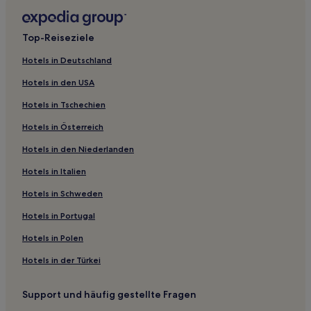
Pierre Hotels
Kennebec Hotels
Top-Reiseziele
Brule County: Hotels
Hotels in Deutschland
Miller Hotels
Hotels in den USA
Hotels nahe Akta Lakota Museum & Cultural Center
Hotels in Tschechien
South Dakota: Hotels
Hotels in Österreich
Oacoma Hotels
Hotels in den Niederlanden
Hotels nahe Schwimmbad Winner City Pool
Hotels nahe South Dakota State Capitol
Hotels in Italien
Presho Hotels
Hotels in Schweden
Fort Pierre Hotels
Hotels in Portugal
Hotels nahe Lewis and Clark Interpretive and Keelboat
Hotels in Polen
Center
Hotels in der Türkei
Witten Hotels
Lower Brule Hotels
Support und häufig gestellte Fragen
Chamberlain Hotels