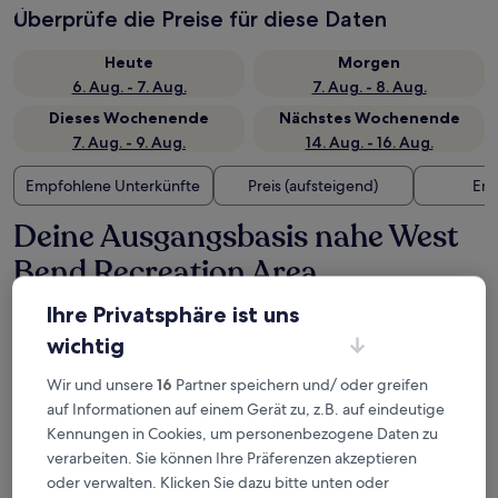
Überprüfe die Preise für diese Daten
Heute
Morgen
6. Aug. - 7. Aug.
7. Aug. - 8. Aug.
Dieses Wochenende
Nächstes Wochenende
7. Aug. - 9. Aug.
14. Aug. - 16. Aug.
Empfohlene Unterkünfte
Preis (aufsteigend)
Ent
Deine Ausgangsbasis nahe West
Bend Recreation Area
Ihre Privatsphäre ist uns
wichtig
Wir und unsere
16
Partner speichern und/ oder greifen
Andere Sehenswürdigkeiten in
auf Informationen auf einem Gerät zu, z.B. auf eindeutige
Kennungen in Cookies, um personenbezogene Daten zu
der Nähe von: West Bend
verarbeiten. Sie können Ihre Präferenzen akzeptieren
Recreation Area
oder verwalten. Klicken Sie dazu bitte unten oder