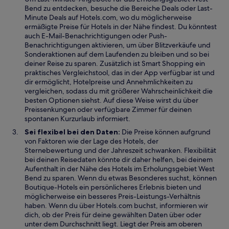
f
Bend zu entdecken, besuche die Bereiche Deals oder Last-
f
Minute Deals auf Hotels.com, wo du möglicherweise
n
ermäßigte Preise für Hotels in der Nähe findest. Du könntest
e
auch E-Mail-Benachrichtigungen oder Push-
t
Benachrichtigungen aktivieren, um über Blitzverkäufe und
Sonderaktionen auf dem Laufenden zu bleiben und so bei
deiner Reise zu sparen. Zusätzlich ist Smart Shopping ein
praktisches Vergleichstool, das in der App verfügbar ist und
dir ermöglicht, Hotelpreise und Annehmlichkeiten zu
vergleichen, sodass du mit größerer Wahrscheinlichkeit die
besten Optionen siehst. Auf diese Weise wirst du über
Preissenkungen oder verfügbare Zimmer für deinen
spontanen Kurzurlaub informiert.
Sei flexibel bei den Daten:
Die Preise können aufgrund
von Faktoren wie der Lage des Hotels, der
Sternebewertung und der Jahreszeit schwanken. Flexibilität
bei deinen Reisedaten könnte dir daher helfen, bei deinem
Aufenthalt in der Nähe des Hotels im Erholungsgebiet West
Bend zu sparen. Wenn du etwas Besonderes suchst, können
Boutique-Hotels ein persönlicheres Erlebnis bieten und
möglicherweise ein besseres Preis-Leistungs-Verhältnis
haben. Wenn du über Hotels.com buchst, informieren wir
dich, ob der Preis für deine gewählten Daten über oder
unter dem Durchschnitt liegt. Liegt der Preis am oberen