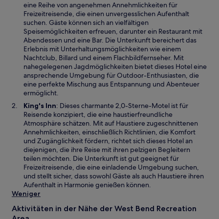
i
eine Reihe von angenehmen Annehmlichkeiten für
r
Freizeitreisende, die einen unvergesslichen Aufenthalt
d
suchen. Gäste können sich an vielfältigen
i
Speisemöglichkeiten erfreuen, darunter ein Restaurant mit
n
Abendessen und eine Bar. Die Unterkunft bereichert das
e
Erlebnis mit Unterhaltungsmöglichkeiten wie einem
i
Nachtclub, Billard und einem Flachbildfernseher. Mit
n
nahegelegenen Jagdmöglichkeiten bietet dieses Hotel eine
e
ansprechende Umgebung für Outdoor-Enthusiasten, die
m
eine perfekte Mischung aus Entspannung und Abenteuer
n
ermöglicht.
e
W
King's Inn
: Dieses charmante 2,0-Sterne-Motel ist für
u
i
Reisende konzipiert, die eine haustierfreundliche
e
r
Atmosphäre schätzen. Mit auf Haustiere zugeschnittenen
n
d
Annehmlichkeiten, einschließlich Richtlinien, die Komfort
F
i
und Zugänglichkeit fördern, richtet sich dieses Hotel an
e
n
diejenigen, die ihre Reise mit ihren pelzigen Begleitern
n
e
teilen möchten. Die Unterkunft ist gut geeignet für
s
i
Freizeitreisende, die eine einladende Umgebung suchen,
t
n
und stellt sicher, dass sowohl Gäste als auch Haustiere ihren
e
e
Aufenthalt in Harmonie genießen können.
r
m
Weniger
g
n
e
Aktivitäten in der Nähe der West Bend Recreation
e
ö
Area