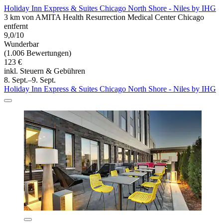
Holiday Inn Express & Suites Chicago North Shore - Niles by IHG
3 km von AMITA Health Resurrection Medical Center Chicago
entfernt
9,0/10
Wunderbar
(1.006 Bewertungen)
123 €
inkl. Steuern & Gebühren
8. Sept.–9. Sept.
Holiday Inn Express & Suites Chicago North Shore - Niles by IHG