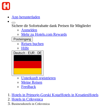
App herunterladen
Sichere dir Sofortrabatte dank Preisen für Mitglieder
Anmelden
Mehr zu Hotels.com Rewards
Posteingang
Reisen buchen
Hilfe
Deutsch · EUR · DE
Unterkunft registrieren
Meine Reisen
Feedback
Hotels in Primorje-Gorski Kotar
Hotels in Kroatien
Hotels
Hotels in Crikvenica
Businesshotels in Crikvenica