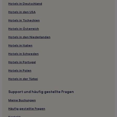
Hotels in Deutschland
2-Sterne-Hotels in Korzo
Hotels in den USA
3-Sterne-Hotels in Korzo
Hotels in Tschechien
2-Sterne-Hotels in Strand Rupa
Hotels in Österreich
Villen in Strand Rova
Hotels in den Niederlanden
Gasthäuser in Strand Malin
Ferienwohnungen in Krk
Hotels in Italien
Ferienwohnungen in Silo
Hotels in Schweden
Ferienwohnungen in Omisalj
Hotels in Portugal
Gasthäuser in Malinska-Dubasnica
Hotels in Polen
Ferienwohnungen in Strand Pecine
Hotels in der Türkei
Ferienwohnungen in Jadranovo
Support und häufig gestellte Fragen
Ferienwohnungen in Crikvenica
Villen in Crikvenica
Meine Buchungen
Günstige nahe Strand Rupa
Häufig gestellte Fragen
Haustierfreundliche nahe Strand Rupa
Kontakt