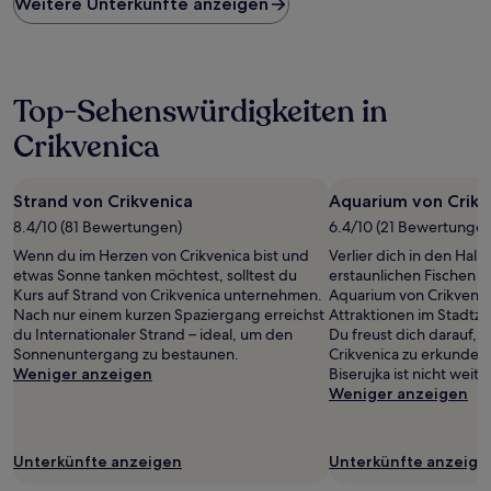
Weitere Unterkünfte anzeigen
pro
Nacht,
der
in
den
Top-Sehenswürdigkeiten in
letzten
24 Stunden
Crikvenica
für
einen
Aufenthalt
Strand von Crikvenica
Aquarium von Crikv
mit
1 Übernachtung
8.4/10 (81 Bewertungen)
6.4/10 (21 Bewertungen
von
Wenn du im Herzen von Crikvenica bist und
Verlier dich in den Hall
2 Erwachsenen
etwas Sonne tanken möchtest, solltest du
erstaunlichen Fischen 
gefunden
Kurs auf Strand von Crikvenica unternehmen.
Aquarium von Crikvenica
wurde.
Nach nur einem kurzen Spaziergang erreichst
Attraktionen im Stadtze
Preise
du Internationaler Strand – ideal, um den
Du freust dich darauf, e
und
Sonnenuntergang zu bestaunen.
Crikvenica zu erkunden
Verfügbarkeiten
Weniger anzeigen
Biserujka ist nicht weit 
können
Weniger anzeigen
sich
ändern.
Es
können
Unterkünfte anzeigen
Unterkünfte anzeige
zusätzliche