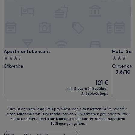
Apartments Loncaric
Hotel Selc
Apartments Loncaric
Hotel Sel
3.5-
3.0-
Sterne-
Sterne-
Crikvenica
Crikvenica
Unterkunft
Unterkunf
7.8
7,8/10
G
von
Der
121 €
10,
Preis
Gut,
inkl. Steuern & Gebühren
beträgt
(18
2. Sept.–3. Sept.
121 €
Bewertun
Dies
Dies ist der niedrigste Preis pro Nacht, der in den letzten 24 Stunden für
einen Aufenthalt mit 1 Übernachtung von 2 Erwachsenen gefunden wurde.
ist
Preise und Verfügbarkeiten können sich ändern. Es können zusätzliche
der
Bedingungen gelten.
niedrigste
Preis