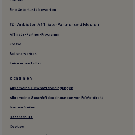
Günstige nahe Strand Dražica
Eine Unterkunft bewerten
Hotels mit Parkplatz in Njivice
Für Anbieter, Affliliate-Partner und Medien
Haustierfreundliche in Njivice
Affiliate-Partner-Programm
Günstige in Omisalj
Familien in Silo
Presse
Haustierfreundliche in Silo
Bei uns werben
Günstige in Silo
Reiseveranstalter
Haustierfreundliche in Kraljevica
Richtlinien
Hotels mit Parkplatz in Bakarac
Allgemeine Geschäftsbedingungen
Haustierfreundliche in Vrbnik
Allgemeine Geschäftsbedingungen von FeWo-direkt
Hotels mit Pool nahe Strand Haludovo
Familien nahe Strand Haludovo
Barrierefreiheit
Hotels mit Parkplatz nahe Strand Haludovo
Datenschutz
Luxus nahe Strand Haludovo
Cookies
Haustierfreundliche in Vantacici