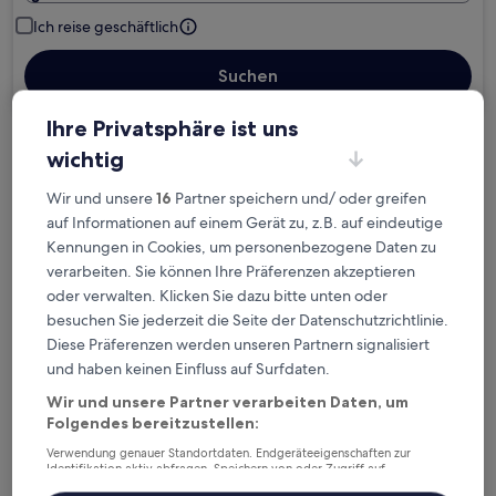
Ich reise geschäftlich
Suchen
Ihre Privatsphäre ist uns
wichtig
Kostenlose Stornierung bei
Planänderungen
Wir und unsere
16
Partner speichern und/ oder greifen
auf Informationen auf einem Gerät zu, z.B. auf eindeutige
Verdiene Prämien für jede
Kennungen in Cookies, um personenbezogene Daten zu
wahrgenommene Übernachtung
verarbeiten. Sie können Ihre Präferenzen akzeptieren
oder verwalten. Klicken Sie dazu bitte unten oder
besuchen Sie jederzeit die Seite der Datenschutzrichtlinie.
Mehr sparen mit Preisen für Mitglieder
Diese Präferenzen werden unseren Partnern signalisiert
und haben keinen Einfluss auf Surfdaten.
Wir und unsere Partner verarbeiten Daten, um
Überprüfe die Preise für diese Daten
Folgendes bereitzustellen:
Verwendung genauer Standortdaten. Endgeräteeigenschaften zur
Heute
Morgen
Identifikation aktiv abfragen. Speichern von oder Zugriff auf
Informationen auf einem Endgerät. Personalisierte Werbung und
6. Aug. - 7. Aug.
7. Aug. - 8. Aug.