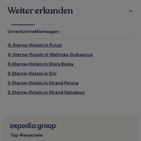
Bedingungen
gelten.
Weiter erkunden
Unterkünfte
Mietwagen
4-Sterne-Hotels in Punat
4-Sterne-Hotels in Malinska-Dubasnica
3-Sterne-Hotels in Stara Baska
3-Sterne-Hotels in Silo
3-Sterne-Hotels in Strand Pecine
2-Sterne-Hotels in Strand Haludovo
4-Sterne-Hotels in Strand Haludovo
3-Sterne-Hotels in Strand Haludovo
3-Sterne-Hotels in Novi Vinodolski
3-Sterne-Hotels in Polje
Top-Reiseziele
3-Sterne-Hotels in Kraljevica