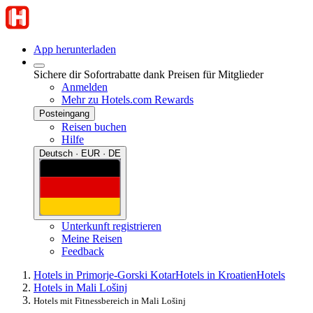
App herunterladen
Sichere dir Sofortrabatte dank Preisen für Mitglieder
Anmelden
Mehr zu Hotels.com Rewards
Posteingang
Reisen buchen
Hilfe
Deutsch · EUR · DE
Unterkunft registrieren
Meine Reisen
Feedback
Hotels in Primorje-Gorski Kotar
Hotels in Kroatien
Hotels
Hotels in Mali Lošinj
Hotels mit Fitnessbereich in Mali Lošinj