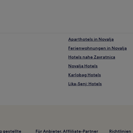
Aparthotels in Novalja
Ferienwohnungen in Novalja
Hotels nahe Zavratnica
Novalja Hotels
Karlobag Hotels
Lika-Senj: Hotels
Luxus in Jakišnica
Strand nahe Strand Ručica
Haustierfreundliche in Lika-Sen
Günstige in Lika-Senj
Familien in Lun
g gestellte
Für Anbieter, Affliliate-Partner
Richtlinien