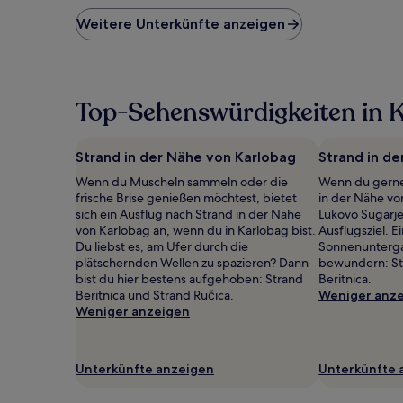
der
niedrigste
Weitere Unterkünfte anzeigen
Preis
pro
Nacht,
der
in
Top-Sehenswürdigkeiten in 
den
letzten
24 Stunden
Strand in der Nähe von Karlobag
Strand in d
für
Wenn du Muscheln sammeln oder die
Wenn du gerne 
einen
frische Brise genießen möchtest, bietet
in der Nähe vo
Aufenthalt
sich ein Ausflug nach Strand in der Nähe
Lukovo Sugarje
mit
von Karlobag an, wenn du in Karlobag bist.
Ausflugsziel. 
1 Übernachtung
Du liebst es, am Ufer durch die
Sonnenunterga
von
plätschernden Wellen zu spazieren? Dann
bewundern: St
2 Erwachsenen
bist du hier bestens aufgehoben: Strand
Beritnica.
gefunden
Beritnica und Strand Ručica.
Weniger anz
wurde.
Weniger anzeigen
Preise
und
Verfügbarkeiten
können
Unterkünfte anzeigen
Unterkünfte 
sich
ändern.