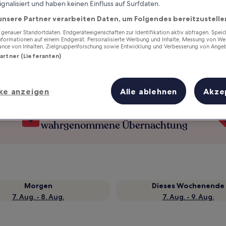
ignalisiert und haben keinen Einfluss auf Surfdaten.
unsere Partner verarbeiten Daten, um Folgendes bereitzustelle
enauer Standortdaten. Endgeräteeigenschaften zur Identifikation aktiv abfragen. Spei
Informationen auf einem Endgerät. Personalisierte Werbung und Inhalte, Messung von We
ance von Inhalten, Zielgruppenforschung sowie Entwicklung und Verbesserung von Ange
Partner (Lieferanten)
ke anzeigen
Alle ablehnen
Akze
Verdiene Prämien für jede
wahrgenommene Übernachtung
Morgen
Dieses Wochenende
7. Aug. - 8. Aug.
7. Aug. - 9. Aug.