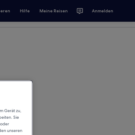
ieren
Hilfe
Meine Reisen
Anmelden
em Gerät zu,
eiten. Sie
 oder
rden unseren