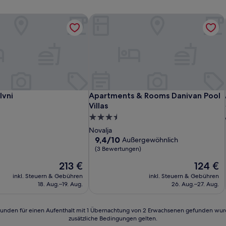
vni
Apartments & Rooms Danivan Pool Vil
vni
Apartments & Rooms Danivan Pool Vil
Ivni
Apartments & Rooms Danivan Pool
Villas
3.5-
Sterne-
Novalja
Unterkunft
9.4
9,4/10
Außergewöhnlich
von
(3 Bewertungen)
10,
Der
Der
213 €
124 €
Außergewöhnlich,
Preis
Preis
(3
inkl. Steuern & Gebühren
inkl. Steuern & Gebühren
beträgt
beträgt
Bewertungen)
18. Aug.–19. Aug.
26. Aug.–27. Aug.
213 €
124 €
24 Stunden für einen Aufenthalt mit 1 Übernachtung von 2 Erwachsenen gefunden wu
zusätzliche Bedingungen gelten.