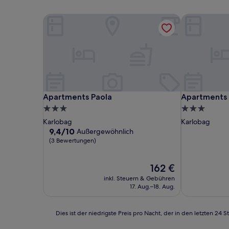
Apartments Paola
Apartments I
Apartments Paola
Apartments I
Apartments Paola
Apartments 
3.0-
3.0-
Sterne-
Sterne-
Karlobag
Karlobag
Unterkunft
Unterkunft
9.4
9,4/10
Außergewöhnlich
von
(3 Bewertungen)
10,
Außergewöhnlich,
Der
162 €
(3
Preis
Bewertungen)
inkl. Steuern & Gebühren
beträgt
17. Aug.–18. Aug.
162 €
Dies
Dies ist der niedrigste Preis pro Nacht, der in den letzten 
ist