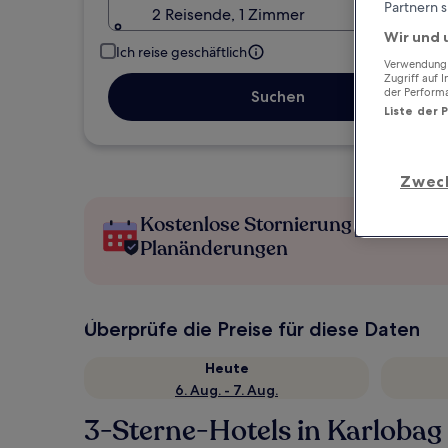
Partnern s
2 Reisende, 1 Zimmer
Wir und 
Ich reise geschäftlich
Verwendung g
Zugriff auf 
der Perform
Suchen
Liste der 
Zwec
Kostenlose Stornierung bei
Planänderungen
Überprüfe die Preise für diese Daten
Heute
6. Aug. - 7. Aug.
3-Sterne-Hotels in Karlobag