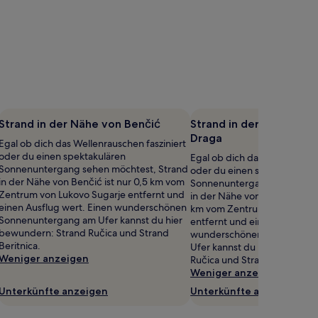
Strand in der Nähe von Benčić
Strand in der Nähe von 
Draga
Egal ob dich das Wellenrauschen fasziniert
oder du einen spektakulären
Egal ob dich das Wellenrausc
Sonnenuntergang sehen möchtest, Strand
oder du einen spektakulären
in der Nähe von Benčić ist nur 0,5 km vom
Sonnenuntergang sehen möc
Zentrum von Lukovo Sugarje entfernt und
in der Nähe von Rudelić Draga
einen Ausflug wert. Einen wunderschönen
km vom Zentrum von Lukovo
Sonnenuntergang am Ufer kannst du hier
entfernt und einen Ausflug w
bewundern: Strand Ručica und Strand
wunderschönen Sonnenunt
Beritnica.
Ufer kannst du hier bewunde
Weniger anzeigen
Ručica und Strand Beritnica.
Weniger anzeigen
Unterkünfte anzeigen
Unterkünfte anzeigen