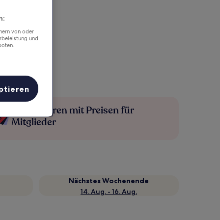
n:
chern von oder
rbeleistung und
boten.
ptieren
Mehr sparen mit Preisen für
Mitglieder
Nächstes Wochenende
14. Aug. - 16. Aug.