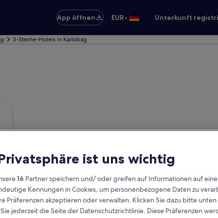
•
App öffnen
EUR
Unterkunft registr
ag
3-Sterne-Hotels in Karlobag
 Privatsphäre ist uns wichtig
nsere
16
Partner speichern und/ oder greifen auf Informationen auf ein
eindeutige Kennungen in Cookies, um personenbezogene Daten zu verarb
e Präferenzen akzeptieren oder verwalten. Klicken Sie dazu bitte unten
ie jederzeit die Seite der Datenschutzrichtlinie. Diese Präferenzen we