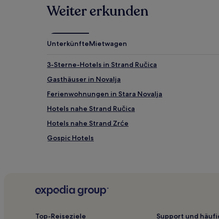
Es
Weiter erkunden
können
zusätzliche
Bedingungen
gelten.
Unterkünfte
Mietwagen
3-Sterne-Hotels in Strand Ručica
Gasthäuser in Novalja
Ferienwohnungen in Stara Novalja
Hotels nahe Strand Ručica
Hotels nahe Strand Zrće
Gospic Hotels
Familien in Jakišnica
Günstige nahe Strand Ručica
Luxus nahe Zavratnica
Hotels mit Parkplatz in Lika-Senj
Hotels mit Pool in Lika-Senj
Top-Reiseziele
Support und häufi