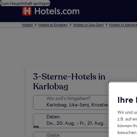
Zum Hauptinhalt springen
Hotels
Hotels in Kroatien
Hotels in Lika-Senj
Hotels in Karlob
3-Sterne-Hotels in
Karlobag
Ihre
Wo soll’s hingehen?
Wir und u
Daten
z.B. auf 
Do., 20. Aug. - Fr., 21. Aug.
können Ihr
besuchen S
Gäste