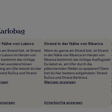
Karlobag
er Nähe von Lukovo
Strand in der Nähe von Ribarica
am Strand bist, ist Strand
Wenn du gerne am Strand bist, ist Strand
n Lukovo im Herzen von
in der Nähe von Ribarica im Herzen von
 bestimmt das richtige
Ribarica bestimmt das richtige Ausflugsziel.
Einen wunderschönen
Du liebst es, am Ufer durch die
ng am Ufer kannst du hier
plätschernden Wellen zu spazieren? Dann
rand Ručica und Strand
bist du hier bestens aufgehoben: Strand
Ručica und Strand Beritnica.
eigen
Weniger anzeigen
anzeigen
Unterkünfte anzeigen