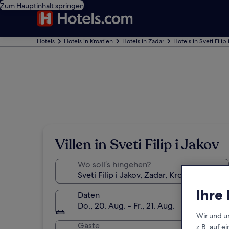
Zum Hauptinhalt springen
Hotels
Hotels in Kroatien
Hotels in Zadar
Hotels in Sveti Filip
Villen in Sveti Filip i Jakov
Wo soll’s hingehen?
Ihre
Daten
Do., 20. Aug. - Fr., 21. Aug.
Wir und u
Gäste
z.B. auf 