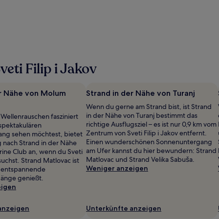
ti Filip i Jakov
er Nähe von Molum
Strand in der Nähe von Turanj
Wenn du gerne am Strand bist, ist Strand
in der Nähe von Turanj bestimmt das
Wellenrauschen fasziniert
richtige Ausflugsziel – es ist nur 0,9 km vom
spektakulären
Zentrum von Sveti Filip i Jakov entfernt.
ng sehen möchtest, bietet
Einen wunderschönen Sonnenuntergang
ug nach Strand in der Nähe
am Ufer kannst du hier bewundern: Strand
ine Club an, wenn du Sveti
Matlovac und Strand Velika Sabuša.
esuchst. Strand Matlovac ist
Weniger anzeigen
u entspannende
gänge genießt.
eigen
anzeigen
Unterkünfte anzeigen