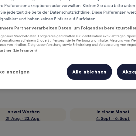
e Präferenzen akzeptieren oder verwalten. Klicken Sie dazu bitte unten
ie jederzeit die Seite der Datenschutzrichtlinie. Diese Präferenzen we
ignalisiert und haben keinen Einfluss auf Surfdaten.
unsere Partner verarbeiten Daten, um Folgendes bereitzustelle
enauer Standortdaten. Endgeräteeigenschaften zur Identifikation aktiv abfragen. Spei
Informationen auf einem Endgerät. Personalisierte Werbung und Inhalte, Messung von We
ance von Inhalten, Zielgruppenforschung sowie Entwicklung und Verbesserung von Ange
Partner (Lieferanten)
Verdiene Prämien für jede
ke anzeigen
Alle ablehnen
Akze
wahrgenommene Übernachtung
In zwei Wochen
In einem Monat
21. Aug. - 23. Aug.
4. Sept. - 6. Sept.