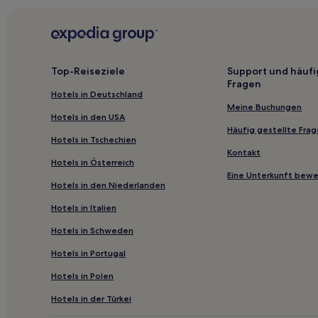
Škabrnja Hotels
Bibinje Hotels
Benkovac Hotels
Biograd na Moru Hotels
Top-Reiseziele
Support und häufi
Fragen
Gasthäuser in Strand von Kolovare
Hotels in Deutschland
Ferienwohnungen in Drage
Meine Buchungen
Hotels in den USA
Gasthäuser in Altstadt von Zadar
Häufig gestellte Fra
Hotels in Tschechien
Ferienwohnungen in Zadar
Kontakt
Hotels in Österreich
Villen in Zadar
Eine Unterkunft bew
Hotels in den Niederlanden
Familien in Zadar
Hotels in Italien
Hotels mit Parkplatz in Zadar
Hotels in Schweden
Hotels mit Parkplatz in Bibinje
Hotels in Portugal
Günstige in Bibinje
Hotels in Polen
Familien in Pakostane
Strand in Preko
Hotels in der Türkei