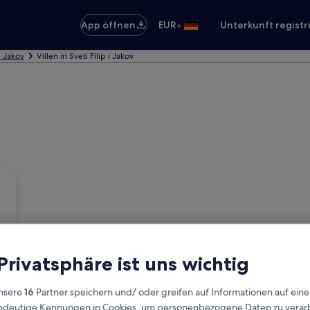
•
App öffnen
EUR
Unterkunft registr
 i Jakov
Villen in Sveti Filip i Jakov
 Privatsphäre ist uns wichtig
nsere
16
Partner speichern und/ oder greifen auf Informationen auf ein
eindeutige Kennungen in Cookies, um personenbezogene Daten zu verarb