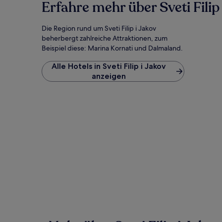
können
Erfahre mehr über Sveti Filip
zusätzliche
Bedingungen
Die Region rund um Sveti Filip i Jakov
gelten.
beherbergt zahlreiche Attraktionen, zum
Beispiel diese: Marina Kornati und Dalmaland.
Alle Hotels in Sveti Filip i Jakov
anzeigen