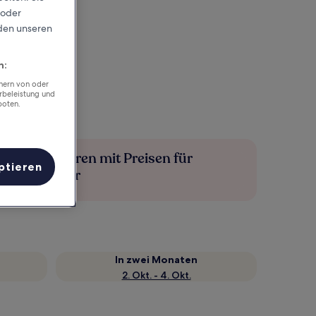
 oder
rden unseren
n:
chern von oder
rbeleistung und
boten.
Mehr sparen mit Preisen für
ptieren
Mitglieder
In zwei Monaten
2. Okt. - 4. Okt.