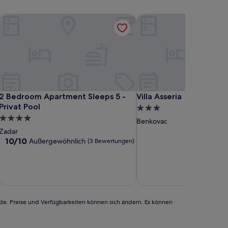
2 Bedroom Apartment Sleeps 5 - Privat Pool
Villa Asseria
2 Bedroom Apartment Sleeps 5 - Privat Pool
Villa Asseria
2 Bedroom Apartment Sleeps 5 -
Villa Asseria
Privat Pool
3.0-
4.0-
Sterne-
Benkovac
Sterne-
Unterkunft
Zadar
Unterkunft
10.0
10/10
Außergewöhnlich
(3 Bewertungen)
von
10,
Außergewöhnlich,
inkl. Steu
22.
(3
Bewertungen)
rde. Preise und Verfügbarkeiten können sich ändern. Es können