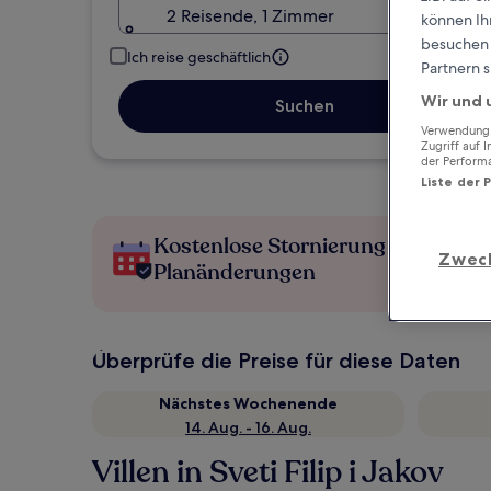
2 Reisende, 1 Zimmer
können Ihr
besuchen S
Ich reise geschäftlich
Partnern s
Wir und 
Suchen
Verwendung g
Zugriff auf 
der Perform
Liste der 
Kostenlose Stornierung bei
Zwec
Planänderungen
Überprüfe die Preise für diese Daten
Nächstes Wochenende
14. Aug. - 16. Aug.
Villen in Sveti Filip i Jakov