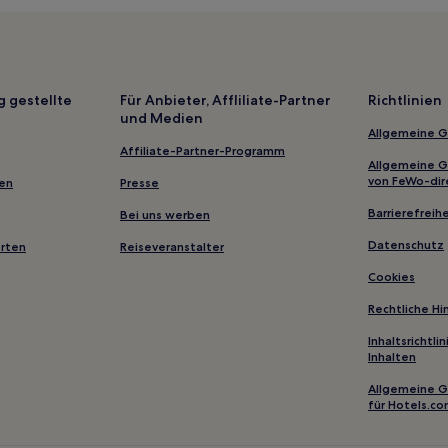
Sukosan Hotels
Hotels nahe Palast des Genera
Hotels nahe Marina Kornati
Policnik Hotels
g gestellte
Für Anbieter, Affliliate-Partner
Richtlinien
und Medien
B&B in Strand von Kolovare
Allgemeine 
Ferienwohnungen in Altstadt v
Affiliate-Partner-Programm
Allgemeine 
Ferienwohnungen in Pakostane
von FeWo-dir
gen
Presse
Ferienwohnungen in Biograd n
Barrierefreihe
Bei uns werben
Gasthäuser in Zadar
Datenschutz
erten
Reiseveranstalter
Business in Zadar
Cookies
Hotels mit Pool in Zadar
Rechtliche H
Familien in Bibinje
Inhaltsrichtl
Inhalten
Haustierfreundliche in Bibinje
Allgemeine 
Haustierfreundliche in Pakosta
für Hotels.c
Familien in Preko