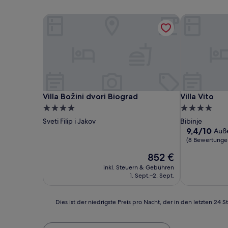
Villa Božini dvori Biograd
Villa Vito
Villa Božini dvori Biograd
Villa Vito
Villa Božini dvori Biograd
Villa Vito
4.0-
4.0-
Sterne-
Sterne-
Sveti Filip i Jakov
Bibinje
Unterkunft
Unterkunft
9.4
9,4/10
Auß
von
(8 Bewertunge
10,
Der
852 €
Außergewöhn
Preis
(8
inkl. Steuern & Gebühren
beträgt
Bewertunge
1. Sept.–2. Sept.
852 €
Dies
Dies ist der niedrigste Preis pro Nacht, der in den letzten 
ist
der