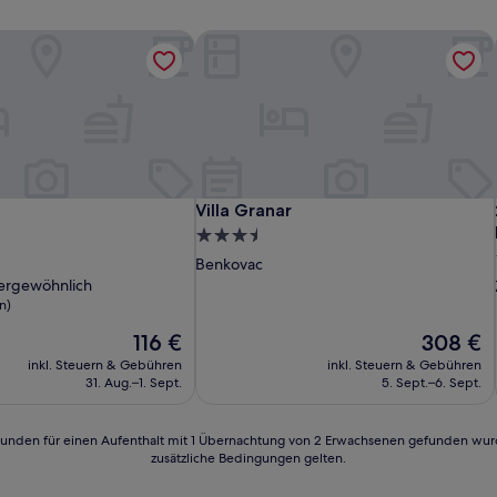
Villa Granar
Villa Granar
Villa Granar
3.5-
Sterne-
Benkovac
Unterkunft
ergewöhnlich
n)
Der
Der
116 €
308 €
lich,
Preis
Preis
inkl. Steuern & Gebühren
inkl. Steuern & Gebühren
beträgt
beträgt
n)
31. Aug.–1. Sept.
5. Sept.–6. Sept.
116 €
308 €
24 Stunden für einen Aufenthalt mit 1 Übernachtung von 2 Erwachsenen gefunden wu
zusätzliche Bedingungen gelten.