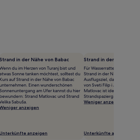
Strand in der Nähe von Babac
Strand in der Nähe von 
Wenn du im Herzen von Turanj bist und
Für Wasserratten und Strandn
etwas Sonne tanken möchtest, solltest du
Strand in der Nähe von Artić 
Kurs auf Strand in der Nähe von Babac
Ausflugsziel, das nur 1 km 
unternehmen. Einen wunderschönen
von Sveti Filip i Jakov entfern
Sonnenuntergang am Ufer kannst du hier
Matlovac ist ideal, wenn du
bewundern: Strand Matlovac und Strand
Strandspaziergänge genießt
Velika Sabuša.
Weniger anzeigen
Weniger anzeigen
Unterkünfte anzeigen
Unterkünfte anzeigen