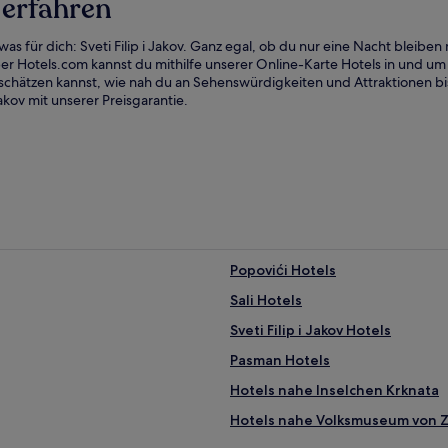
v erfahren
twas für dich: Sveti Filip i Jakov. Ganz egal, ob du nur eine Nacht ble
er Hotels.com kannst du mithilfe unserer Online-Karte Hotels in und um S
einschätzen kannst, wie nah du an Sehenswürdigkeiten und Attraktionen b
akov mit unserer Preisgarantie.
Popovići Hotels
Sali Hotels
Sveti Filip i Jakov Hotels
Pasman Hotels
Hotels nahe Inselchen Krknata
Hotels nahe Volksmuseum von 