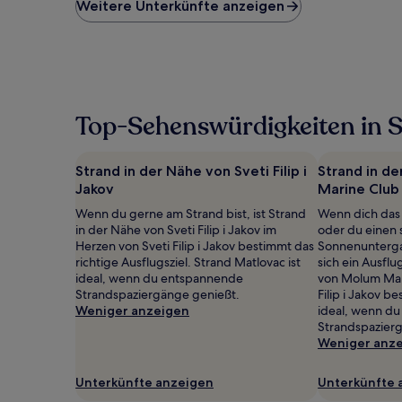
niedrigste
Weitere Unterkünfte anzeigen
Preis
pro
Nacht,
der
in
den
letzten
Top-Sehenswürdigkeiten in Sve
24 Stunden
für
einen
Strand in der Nähe von Sveti Filip i
Strand in d
Aufenthalt
Jakov
Marine Club
mit
1 Übernachtung
Wenn du gerne am Strand bist, ist Strand
Wenn dich das 
von
in der Nähe von Sveti Filip i Jakov im
oder du einen 
2 Erwachsenen
Herzen von Sveti Filip i Jakov bestimmt das
Sonnenunterga
gefunden
richtige Ausflugsziel. Strand Matlovac ist
sich ein Ausfl
wurde.
ideal, wenn du entspannende
von Molum Mar
Preise
Strandspaziergänge genießt.
Filip i Jakov b
und
Weniger anzeigen
ideal, wenn d
Verfügbarkeiten
Strandspazier
können
Weniger anz
sich
ändern.
Unterkünfte anzeigen
Unterkünfte 
Es