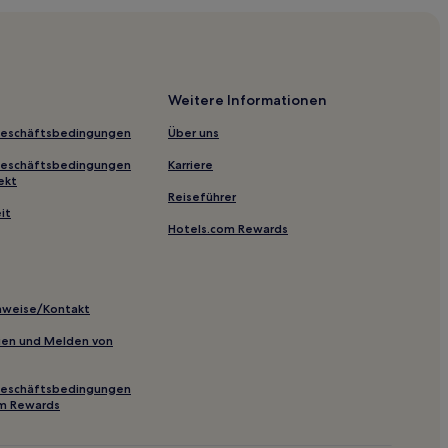
lgouverneurs
Weitere Informationen
Geschäftsbedingungen
Über uns
on Zadar
Geschäftsbedingungen
Karriere
ekt
Reiseführer
a Moru
it
Hotels.com Rewards
inweise/Kontakt
inien und Melden von
Geschäftsbedingungen
ne
om Rewards