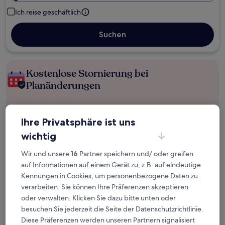
Ich reise geschäftlich
Suchen
Kostenlose Stornierung bei
Planänderungen
Verdiene Prämien für jede
wahrgenommene Übernachtung
Ihre Privatsphäre ist uns
wichtig
Mehr sparen mit Preisen für Mitglieder
Wir und unsere
16
Partner speichern und/ oder greifen
auf Informationen auf einem Gerät zu, z.B. auf eindeutige
Kennungen in Cookies, um personenbezogene Daten zu
verarbeiten. Sie können Ihre Präferenzen akzeptieren
Überprüfe die Preise für diese Daten
oder verwalten. Klicken Sie dazu bitte unten oder
besuchen Sie jederzeit die Seite der Datenschutzrichtlinie.
Nächstes Wochenende
In zwei Wochen
Diese Präferenzen werden unseren Partnern signalisiert
14. Aug. - 16. Aug.
21. Aug. - 23. Aug.