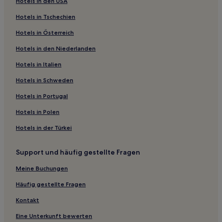
Hotels in den USA
Gasthöfe in Knutsford Terrace
Hotels in Tschechien
Gasthäuser in Hung-Hom-Promenade
Hotels in Österreich
Ferienwohnungen in Hong Kong Insel
Hotels in den Niederlanden
Gasthöfe in Hong Kong Insel
Hotels in Italien
Gasthäuser in Haberdashery Street Market
Gasthäuser in Tai Yuen Street Toy Market
Hotels in Schweden
Gasthäuser in Tai Ping Shan Street
Hotels in Portugal
Hostels in Kowloon
Hotels in Polen
Gasthäuser in Kowloon
Hotels in der Türkei
Aparthotels in Kowloon
Support und häufig gestellte Fragen
Günstige nahe Tai Ping Shan Street
Meine Buchungen
Lgbtqia-Freundliche in Kowloon
Hotels mit Shoppingmöglichkeit in Kowloon
Häufig gestellte Fragen
Familien in Hong Kong Insel
Kontakt
Haustierfreundliche in Hong Kong Insel
Eine Unterkunft bewerten