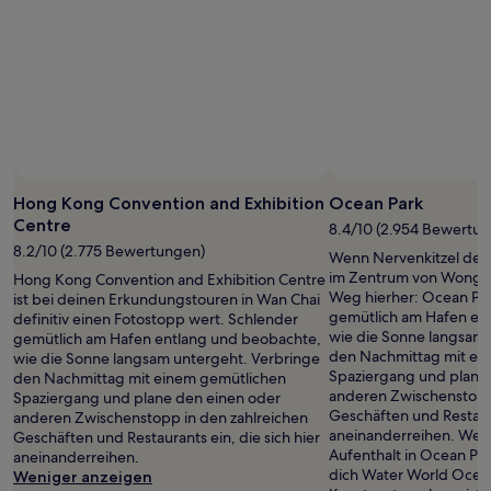
gefunden
wurde.
Preise
und
Verfügbarkeiten
können
sich
ändern.
Es
können
Hong Kong Convention and Exhibition
Ocean Park
zusätzliche
Bedingungen
Centre
8.4/10 (2.954 Bewertu
gelten.
8.2/10 (2.775 Bewertungen)
Wenn Nervenkitzel dein
im Zentrum von Wong 
Hong Kong Convention and Exhibition Centre
Weg hierher: Ocean Par
ist bei deinen Erkundungstouren in Wan Chai
gemütlich am Hafen en
definitiv einen Fotostopp wert. Schlender
wie die Sonne langsam 
gemütlich am Hafen entlang und beobachte,
den Nachmittag mit ei
wie die Sonne langsam untergeht. Verbringe
Spaziergang und plane
den Nachmittag mit einem gemütlichen
anderen Zwischenstopp 
Spaziergang und plane den einen oder
Geschäften und Restaura
anderen Zwischenstopp in den zahlreichen
aneinanderreihen. Wen
Geschäften und Restaurants ein, die sich hier
Aufenthalt in Ocean Pa
aneinanderreihen.
dich Water World Ocean
Weniger anzeigen