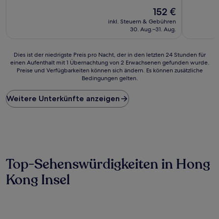
10,
von
Außergewöhnlich,
Der
152 €
10,
(435
Preis
Hervorrag
inkl. Steuern & Gebühren
Bewertungen)
beträgt
(426
30. Aug.–31. Aug.
152 €
Bewertun
Dies
Dies ist der niedrigste Preis pro Nacht, der in den letzten 24 Stunden für
einen Aufenthalt mit 1 Übernachtung von 2 Erwachsenen gefunden wurde.
ist
Preise und Verfügbarkeiten können sich ändern. Es können zusätzliche
der
Bedingungen gelten.
niedrigste
Preis
Weitere Unterkünfte anzeigen
pro
Nacht,
der
in
den
letzten
24 Stunden
Top-Sehenswürdigkeiten in Hong
für
einen
Kong Insel
Aufenthalt
mit
1 Übernachtung
von
2 Erwachsenen