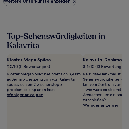
Weitere Unterkünfte anzeigen
pro
Nacht,
der
in
den
letzten
24 Stunden
Top-Sehenswürdigkeiten in
für
einen
Kalavrita
Aufenthalt
mit
1 Übernachtung
Kloster Mega Spileo
Kalavrita-Denkmal
von
9.0/10 (11 Bewertungen)
8.6/10 (13 Bewertungen)
2 Erwachsenen
gefunden
Kloster Mega Spileo befindet sich 8,4 km
Kalavrita-Denkmal ist nur 
wurde.
außerhalb des Zentrums von Kalavrita,
Sehenswürdigkeiten der 
Preise
sodass sich ein Zwischenstopp
km vom Zentrum von Kalavr
und
problemlos einplanen lässt.
– wie wäre es also mit ei
Verfügbarkeiten
Weniger anzeigen
Abstecher, um ein paar E
können
zu schießen?
sich
Weniger anzeigen
ändern.
Es
können
zusätzliche