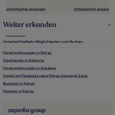
Bedingungen
gelten.
Unterkünfte anzeigen
Unterkünfte anzeigen
Weiter erkunden
Unterkünfte
Mehr Möglichkeiten zum Buchen
Ferienwohnungen in Patras
Gasthäuser in Kalavrita
Ferienwohnungen in Aigialeia
Hotels mit Parkplatz nahe Patras Industrial Zone
Business in Patras
Familien in Patras
Haustierfreundliche in Aigialeia
Hotels mit Pool in Aigialeia
Familien in Kalavrita