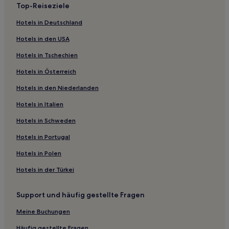
Top-Reiseziele
Hotels mit inbegriffenem Frühstück in Kalavrita
Hotels in Deutschland
Business in Kalavrita
Hotels in den USA
Familien in Westgriechenland
Hotels in Tschechien
Familien in Aigio
Hotels in Österreich
Áyios Athanásios Hotels
Hotels in den Niederlanden
Mirali Hotels
Hotels in Italien
Mitopolis Hotels
Melíssia Hotels
Hotels in Schweden
Agios Andreas Hotels
Hotels in Portugal
Karanikaiika Hotels
Hotels in Polen
Lálas Hotels
Hotels in der Türkei
Grigoris Hotels
Support und häufig gestellte Fragen
Kounavaiika Hotels
Meine Buchungen
Kalanistra Hotels
Thomaiika Hotels
Häufig gestellte Fragen