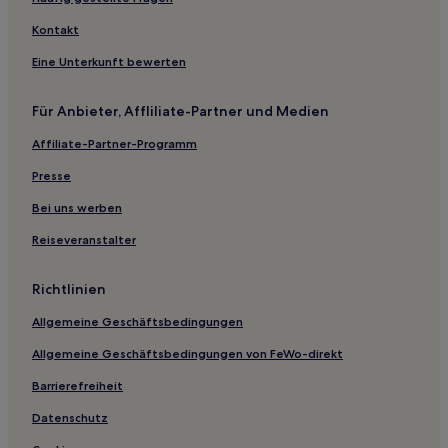
Kouloúra Hotels
Kontakt
Khalkiánika Hotels
Eine Unterkunft bewerten
Achaia Region: Hotels
Für Anbieter, Affliliate-Partner und Medien
Alestaina Hotels
Affiliate-Partner-Programm
Panousaiika Hotels
Presse
Katholiko Hotels
Voútsimos Hotels
Bei uns werben
Lakka Hotels
Reiseveranstalter
Alykes Hotels
Richtlinien
Mintilogli Hotels
Allgemeine Geschäftsbedingungen
Astras Hotels
Allgemeine Geschäftsbedingungen von FeWo-direkt
Veskoukaika Hotels
Barrierefreiheit
Áno Zakhloroú Hotels
Kounelaiika Hotels
Datenschutz