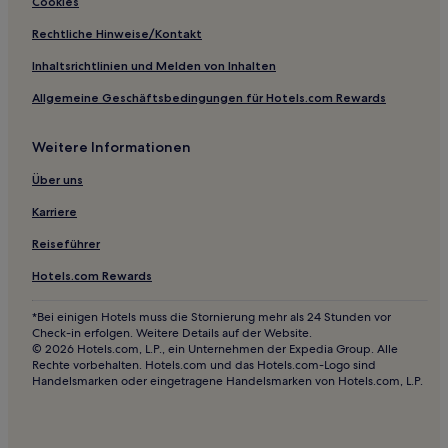
Bouka Hotels
Cookies
Hotels nahe Bienenmuseum
Rechtliche Hinweise/Kontakt
Thea Hotels
Inhaltsrichtlinien und Melden von Inhalten
Patras Hotels
Allgemeine Geschäftsbedingungen für Hotels.com Rewards
Hotels nahe Kalavrita Skigebiet
Weitere Informationen
Oasis Hotels
Porovitsa Hotels
Über uns
Áyios Pandeleḯmon Hotels
Karriere
Vetaiika Hotels
Reiseführer
Kamenianoi Hotels
Hotels.com Rewards
Aroanía Hotels
*Bei einigen Hotels muss die Stornierung mehr als 24 Stunden vor
Hotels nahe Kloster Mega Spileo
Check-in erfolgen. Weitere Details auf der Website.
© 2026 Hotels.com, L.P., ein Unternehmen der Expedia Group. Alle
Skioessa Hotels
Rechte vorbehalten. Hotels.com und das Hotels.com-Logo sind
Handelsmarken oder eingetragene Handelsmarken von Hotels.com, L.P.
Tsoukalaíika Hotels
Káto Klitoría Hotels