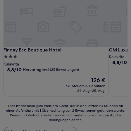
Finday Eco Boutique Hotel
GM Luxury 
Finday Eco Boutique Hotel
GM Luxury
3.0-
Kalavrita
8.8
8,8/10
H
Sterne-
Kalavrita
von
Unterkunft
8.8
8,8/10
Hervorragend
(25 Bewertungen)
10,
von
Hervorrag
Der
126 €
10,
(16
Preis
Hervorragend,
inkl. Steuern & Gebühren
Bewertun
beträgt
(25
24. Aug.–25. Aug.
126 €
Bewertungen)
Dies
Dies ist der niedrigste Preis pro Nacht, der in den letzten 24 Stunden für
einen Aufenthalt mit 1 Übernachtung von 2 Erwachsenen gefunden wurde.
ist
Preise und Verfügbarkeiten können sich ändern. Es können zusätzliche
der
Bedingungen gelten.
niedrigste
Preis