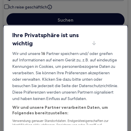
Ich reise geschäftlich
Suchen
Ihre Privatsphäre ist uns
Kostenlose Stornierung bei
wichtig
Planänderungen
Wir und unsere
16
Partner speichern und/ oder greifen
auf Informationen auf einem Gerät zu, z.B. auf eindeutige
Verdiene Prämien für jede
Kennungen in Cookies, um personenbezogene Daten zu
wahrgenommene Übernachtung
verarbeiten. Sie können Ihre Präferenzen akzeptieren
oder verwalten. Klicken Sie dazu bitte unten oder
besuchen Sie jederzeit die Seite der Datenschutzrichtlinie.
Mehr sparen mit Preisen für Mitglieder
Diese Präferenzen werden unseren Partnern signalisiert
und haben keinen Einfluss auf Surfdaten.
Wir und unsere Partner verarbeiten Daten, um
Überprüfe die Preise für diese Daten
Folgendes bereitzustellen:
Verwendung genauer Standortdaten. Endgeräteeigenschaften zur
Heute
Morgen
Identifikation aktiv abfragen. Speichern von oder Zugriff auf
6. Aug. - 7. Aug.
7. Aug. - 8. Aug.
Informationen auf einem Endgerät. Personalisierte Werbung und