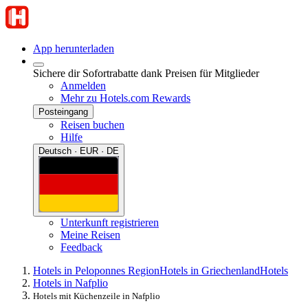
App herunterladen
Sichere dir Sofortrabatte dank Preisen für Mitglieder
Anmelden
Mehr zu Hotels.com Rewards
Posteingang
Reisen buchen
Hilfe
Deutsch · EUR · DE
Unterkunft registrieren
Meine Reisen
Feedback
Hotels in Peloponnes Region
Hotels in Griechenland
Hotels
Hotels in Nafplio
Hotels mit Küchenzeile in Nafplio