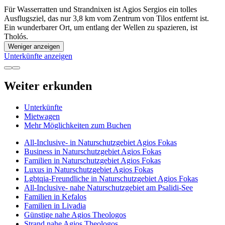
Für Wasserratten und Strandnixen ist Agios Sergios ein tolles
Ausflugsziel, das nur 3,8 km vom Zentrum von Tilos entfernt ist.
Ein wunderbarer Ort, um entlang der Wellen zu spazieren, ist
Tholós.
Weniger anzeigen
Unterkünfte anzeigen
Weiter erkunden
Unterkünfte
Mietwagen
Mehr Möglichkeiten zum Buchen
All-Inclusive- in Naturschutzgebiet Agios Fokas
Business in Naturschutzgebiet Agios Fokas
Familien in Naturschutzgebiet Agios Fokas
Luxus in Naturschutzgebiet Agios Fokas
Lgbtqia-Freundliche in Naturschutzgebiet Agios Fokas
All-Inclusive- nahe Naturschutzgebiet am Psalidi-See
Familien in Kefalos
Familien in Livadia
Günstige nahe Agios Theologos
Strand nahe Agios Theologos