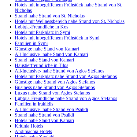
Hotels mit inbegriffenem Frühstück nahe Strand von St.
Nicholas
Strand nahe Strand von St. Nicholas
Hotels mit Wellnessbereich nahe Strand von St. Nicholas
Lgbtqia-Freundliche in Kos
Hotels mit Parkplatz in Symi
Hotels mit inbegriffenem Frühstück in Symi
Familien in Symi
Günstige nahe Stand von Kamari
All-Inclusive- nahe Stand von Kamari
Strand nahe Stand von Kamari
Haustierfreundliche in Tilos
All-Inclusive- nahe Strand von Agios Stefanos
Hotels mit Parkplatz nahe Strand von Agios Stefanos
Günstige nahe Strand von Agios Stefanos
Business nahe Strand von Agios Stefanos
Luxus nahe Strand von Agios Stefanos
Lgbtqia-Freundliche nahe Strand von Agios Stefanos
Familien in Iraklidis
All-Inclusive- nahe Strand von Psalidi
Strand nahe Strand von Psalidi
Hotels nahe Stand von Kamari
Kritinia Hotels
Andimachia Hotels
Hotels nahe Xoxlaki