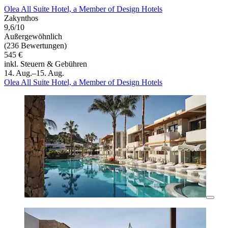
Olea All Suite Hotel, a Member of Design Hotels
Zakynthos
9,6/10
Außergewöhnlich
(236 Bewertungen)
545 €
inkl. Steuern & Gebühren
14. Aug.–15. Aug.
Olea All Suite Hotel, a Member of Design Hotels