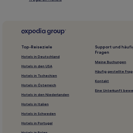
Gwynedd: Hotels
Halkyn Hotels
Hafodfeddgar Hotels
Penmachno Hotels
Llandrillo Hotels
Top-Reiseziele
Support und häufi
Fragen
Dolanog Hotels
Hotels in Deutschland
Hotels nahe Clays Golf Course
Meine Buchungen
Hotels in den USA
Three Cocks Hotels
Häufig gestellte Fra
Hotels in Tschechien
Llanfrynach Hotels
Kontakt
Hotels in Österreich
Harlech Hotels
Eine Unterkunft bew
Hotels in den Niederlanden
Hotels nahe Lake Vyrnwy
Hotels in Italien
Hotels nahe Dolgoch Falls
Hotels in Schweden
Hotels nahe Racecourse Ground
Hotels in Portugal
Argoed Hotels
Wrexham: Hotels
Hotels in Polen