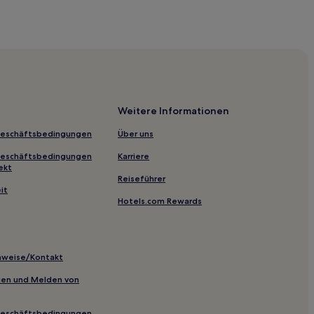
ry Park
Beach
Weitere Informationen
Geschäftsbedingungen
Über uns
Geschäftsbedingungen
Karriere
ekt
Reiseführer
it
Hotels.com Rewards
lf Club
inweise/Kontakt
inien und Melden von
 Estate
Geschäftsbedingungen