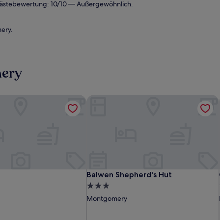
ästebewertung: 10/10 — Außergewöhnlich.
ery.
mery
Balwen Shepherd's Hut
Balwen Shepherd's Hut
Balwen Shepherd's Hut
3.0-
Sterne-
Montgomery
Unterkunft