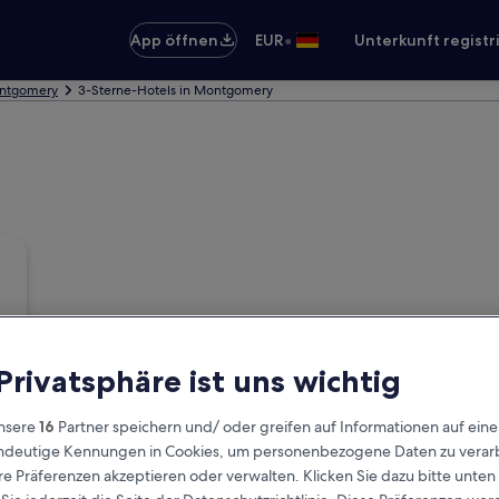
•
App öffnen
EUR
Unterkunft registr
ontgomery
3-Sterne-Hotels in Montgomery
 Privatsphäre ist uns wichtig
nsere
16
Partner speichern und/ oder greifen auf Informationen auf ein
eindeutige Kennungen in Cookies, um personenbezogene Daten zu verarb
e Präferenzen akzeptieren oder verwalten. Klicken Sie dazu bitte unten