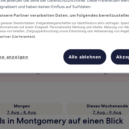
ie jederzeit die Seite der Datenschutzrichtlinie. Diese Präferenzen we
ignalisiert und haben keinen Einfluss auf Surfdaten.
unsere Partner verarbeiten Daten, um Folgendes bereitzustelle
enauer Standortdaten. Endgeräteeigenschaften zur Identifikation aktiv abfragen. Spei
Informationen auf einem Endgerät. Personalisierte Werbung und Inhalte, Messung von We
ance von Inhalten, Zielgruppenforschung sowie Entwicklung und Verbesserung von Ange
Partner (Lieferanten)
ke anzeigen
Alle ablehnen
Akze
Verdiene Prämien für jede
wahrgenommene Übernachtung
Morgen
Dieses Wochenende
7. Aug. - 8. Aug.
7. Aug. - 9. Aug.
ls in Montgomery auf einen Blick