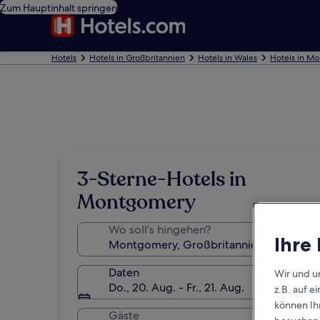
Zum Hauptinhalt springen
Hotels
Hotels in Großbritannien
Hotels in Wales
Hotels in M
3-Sterne-Hotels in
Montgomery
Wo soll’s hingehen?
Ihre
Daten
Wir und u
Do., 20. Aug. - Fr., 21. Aug.
z.B. auf 
können Ihr
Gäste