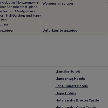
 Angebot in Montgomery in
Weniger anzeigen
genießen möchtest, plane
er hierhin: Montgomery
vern Hall Gardens und Harry
 Park.
eigen
anzeigen
Unterkünfte anzeigen
Llansilin Hotels
Llandanwg Hotels
Pont-Robert Hotels
Hope Hotels
Hotels nahe Brecon Castle
Hotels nahe Clyro Castle