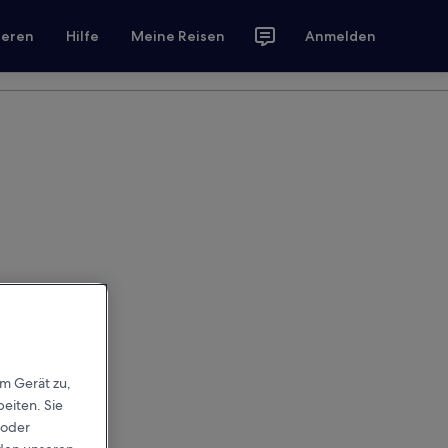
ieren
Hilfe
Meine Reisen
Anmelden
em Gerät zu,
eiten. Sie
 oder