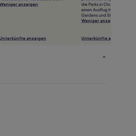
Weniger anzeigen
die Parks in Church Stoke e
einen Ausflug hierhin: Glans
Gardens und Shropshire Hills
Weniger anzeigen
Unterkünfte anzeigen
Unterkünfte anzeigen