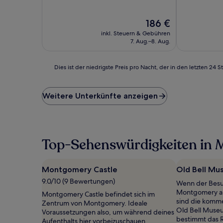
10,
Außergewöhnlich,
Der
186 €
(62
Preis
Bewertungen)
inkl. Steuern & Gebühren
beträgt
7. Aug.–8. Aug.
186 €
Dies
Dies ist der niedrigste Preis pro Nacht, der in den letzten 
ist
der
niedrigste
Weitere Unterkünfte anzeigen
Preis
pro
Nacht,
der
in
Top-Sehenswürdigkeiten in
den
letzten
24 Stunden
Montgomery Castle
Old Bell Mu
für
9.0/10 (9 Bewertungen)
Wenn der Besu
einen
Montgomery auf
Aufenthalt
Montgomery Castle befindet sich im
sind die komm
mit
Zentrum von Montgomery. Ideale
Old Bell Muse
1 Übernachtung
Voraussetzungen also, um während deines
bestimmt das R
von
Aufenthalts hier vorbeizuschauen.