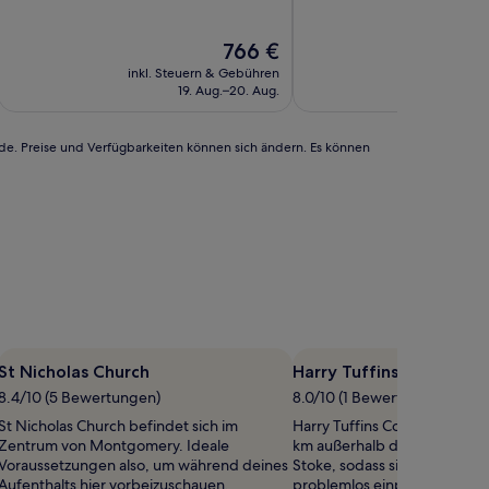
Der
766 €
Preis
inkl. Steuern & Gebühren
inkl. Steu
beträgt
19. Aug.–20. Aug.
25.
766 €
rde. Preise und Verfügbarkeiten können sich ändern. Es können
St Nicholas Church
Harry Tuffins Country P
8.4/10 (5 Bewertungen)
8.0/10 (1 Bewertung)
St Nicholas Church befindet sich im
Harry Tuffins Country Park be
Zentrum von Montgomery. Ideale
km außerhalb des Zentrums 
Voraussetzungen also, um während deines
Stoke, sodass sich ein Zwis
Aufenthalts hier vorbeizuschauen.
problemlos einplanen lässt.