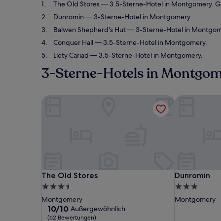
The Old Stores
— 3.5-Sterne-Hotel in Montgomery. G
Dunromin
— 3-Sterne-Hotel in Montgomery.
Balwen Shepherd's Hut
— 3-Sterne-Hotel in Montgom
Conquer Hall
— 3.5-Sterne-Hotel in Montgomery.
Llety Cariad
— 3.5-Sterne-Hotel in Montgomery.
3-Sterne-Hotels in Montgo
The Old Stores
Dunromin
The Old Stores
Dunromin
The Old Stores
Dunromin
3.5-
3.0-
Sterne-
Sterne-
Montgomery
Montgomery
Unterkunft
Unterkunft
10.0
10/10
Außergewöhnlich
von
(62 Bewertungen)