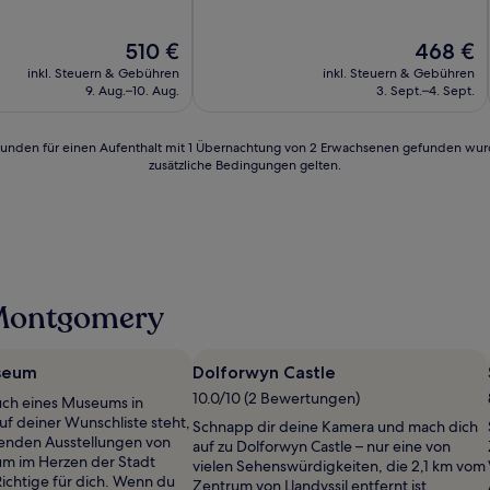
Der
Der
510 €
468 €
Preis
Preis
inkl. Steuern & Gebühren
inkl. Steuern & Gebühren
beträgt
beträgt
9. Aug.–10. Aug.
3. Sept.–4. Sept.
510 €
468 €
24 Stunden für einen Aufenthalt mit 1 Übernachtung von 2 Erwachsenen gefunden wu
zusätzliche Bedingungen gelten.
 Montgomery
seum
Dolforwyn Castle
10.0/10 (2 Bewertungen)
ch eines Museums in
 deiner Wunschliste steht,
Schnapp dir deine Kamera und mach dich
enden Ausstellungen von
auf zu Dolforwyn Castle – nur eine von
um im Herzen der Stadt
vielen Sehenswürdigkeiten, die 2,1 km vom
ichtige für dich. Wenn du
Zentrum von Llandyssil entfernt ist.