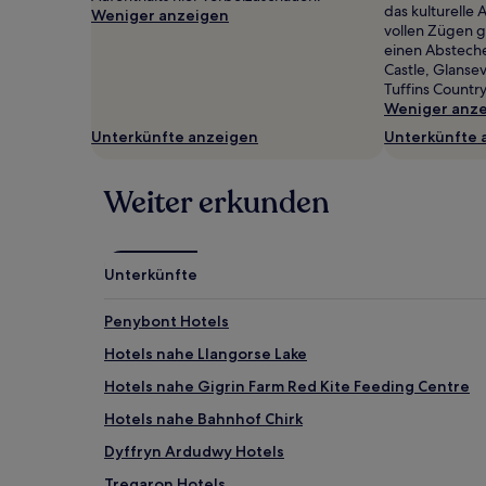
das kulturelle
2 Erwachsenen
Weniger anzeigen
vollen Zügen 
gefunden
einen Abstech
wurde.
Castle, Glanse
Preise
Tuffins Country
und
Weniger anz
Verfügbarkeiten
können
Unterkünfte anzeigen
Unterkünfte 
sich
ändern.
Es
Weiter erkunden
können
zusätzliche
Bedingungen
gelten.
Unterkünfte
Penybont Hotels
Hotels nahe Llangorse Lake
Hotels nahe Gigrin Farm Red Kite Feeding Centre
Hotels nahe Bahnhof Chirk
Dyffryn Ardudwy Hotels
Tregaron Hotels