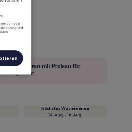
rden unseren
n:
chern von oder
rbeleistung und
boten.
ptieren
Mehr sparen mit Preisen für
Mitglieder
Nächstes Wochenende
14. Aug. - 16. Aug.