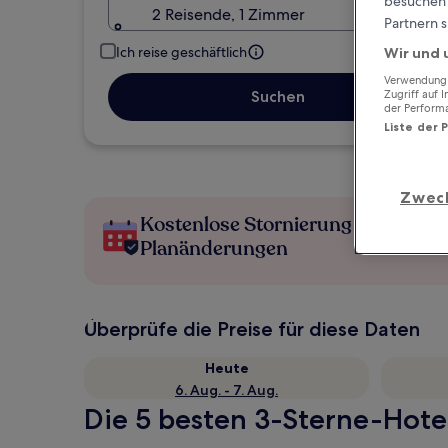
besuchen S
2 Reisende, 1 Zimmer
Partnern s
Ich reise geschäftlich
Wir und 
Verwendung g
Suchen
Zugriff auf 
der Perform
Liste der 
Zwec
Kostenlose Stornierung bei
Planänderungen
Überprüfe die Preise für diese Daten
Heute
6. Aug. - 7. Aug.
Die 5 besten 3-Sterne-Hote