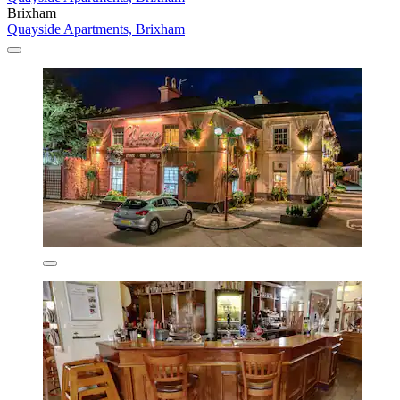
Brixham
Quayside Apartments, Brixham