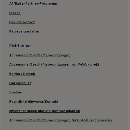
Familien in Canterbury
Affiliate-Partner-Programm
Haustierfreundliche in Ashford
Presse
Strand nahe St Mildred's Bay
Bei uns werben
Business in Folkestone
Reiseveranstalter
Haustierfreundliche in Folkestone
Luxus in Kent
Richtlinien
Hotels mit Parkplatz in Kent
Allgemeine Geschäftsbedingungen
Haustierfreundliche in Kent
Allgemeine Geschäftsbedingungen von FeWo-direkt
Business in Kent
Barrierefreiheit
Hotels mit inbegriffenem Frühstück nahe Strand von
Datenschutz
Dymchurch
Cookies
Business nahe Strand von Dymchurch
Rechtliche Hinweise/Kontakt
Hotels mit Parkplatz in St Margaret's at Cliffe
Hotels mit inbegriffenem Frühstück nahe Strand von Clacton-
Inhaltsrichtlinien und Melden von Inhalten
on-Sea
Allgemeine Geschäftsbedingungen für Hotels.com Rewards
Hotels mit inbegriffenem Frühstück in Dover