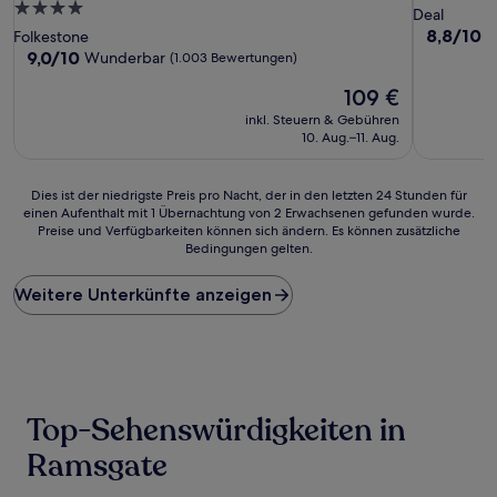
4.0-
Sterne-
Deal
Sterne-
Unterkunf
8.8
8,8/10
H
Folkestone
von
Unterkunft
9.0
9,0/10
Wunderbar
(1.003 Bewertungen)
10,
von
Der
Hervorrag
109 €
10,
Preis
(133
Wunderbar,
inkl. Steuern & Gebühren
beträgt
Bewertun
(1.003
10. Aug.–11. Aug.
109 €
Bewertungen)
Dies
Dies ist der niedrigste Preis pro Nacht, der in den letzten 24 Stunden für
einen Aufenthalt mit 1 Übernachtung von 2 Erwachsenen gefunden wurde.
ist
Preise und Verfügbarkeiten können sich ändern. Es können zusätzliche
der
Bedingungen gelten.
niedrigste
Preis
Weitere Unterkünfte anzeigen
pro
Nacht,
der
in
den
letzten
24 Stunden
Top-Sehenswürdigkeiten in
für
einen
Ramsgate
Aufenthalt
mit