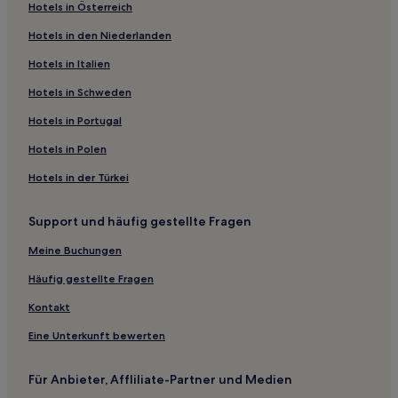
Hotels in Österreich
Gasthöfe in Canterbury
Hotels in den Niederlanden
Ferienwohnungen in Canterbury
Hotels in Italien
Strand nahe Shoebury East Beach
Hotels mit inbegriffenem Frühstück nahe Herne Bay Central
Hotels in Schweden
Beach
Hotels in Portugal
Haustierfreundliche in Whitstable
Hotels in Polen
Familien in Hythe
Hotels in der Türkei
Haustierfreundliche in Broadstairs
Hotels mit Parkplatz in Tenterden
Support und häufig gestellte Fragen
Hotels mit Pool nahe Strand von St Margaret's Bay
Meine Buchungen
Luxus nahe Strand von St Margaret's Bay
Häufig gestellte Fragen
Familien nahe Strand von St Margaret's Bay
Kontakt
Hotels mit Parkplatz in Medway
Eine Unterkunft bewerten
Luxus in Margate
Haustierfreundliche in Ramsgate
Für Anbieter, Affliliate-Partner und Medien