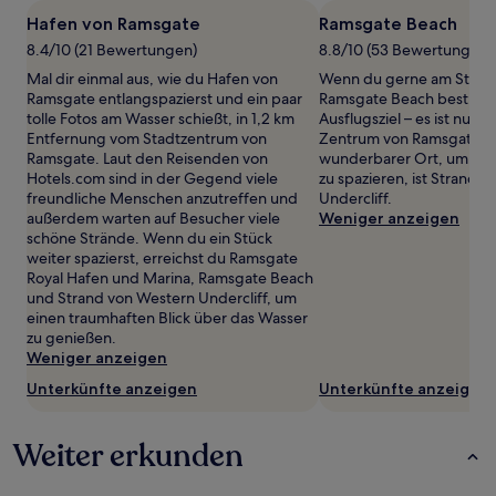
1 Übernachtung
Hafen von Ramsgate
Ramsgate Beach
von
8.4/10 (21 Bewertungen)
8.8/10 (53 Bewertungen)
2 Erwachsenen
gefunden
Mal dir einmal aus, wie du Hafen von
Wenn du gerne am Strand 
wurde.
Ramsgate entlangspazierst und ein paar
Ramsgate Beach bestimmt
Preise
tolle Fotos am Wasser schießt, in 1,2 km
Ausflugsziel – es ist nur 
und
Entfernung vom Stadtzentrum von
Zentrum von Ramsgate en
Verfügbarkeiten
Ramsgate. Laut den Reisenden von
wunderbarer Ort, um ent
können
Hotels.com sind in der Gegend viele
zu spazieren, ist Strand 
sich
freundliche Menschen anzutreffen und
Undercliff.
ändern.
außerdem warten auf Besucher viele
Weniger anzeigen
Es
schöne Strände. Wenn du ein Stück
können
weiter spazierst, erreichst du Ramsgate
zusätzliche
Royal Hafen und Marina, Ramsgate Beach
Bedingungen
und Strand von Western Undercliff, um
gelten.
einen traumhaften Blick über das Wasser
zu genießen.
Weniger anzeigen
Unterkünfte anzeigen
Unterkünfte anzeigen
Weiter erkunden