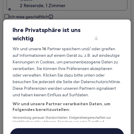
2 Reisende, 1 Zimmer
Ich reise geschäftlich
Ihre Privatsphäre ist uns
Suchen
wichtig
Wir und unsere
16
Partner speichern und/ oder greifen
Kostenlose Stornierung bei
auf Informationen auf einem Gerät zu, z.B. auf eindeutige
Planänderungen
Kennungen in Cookies, um personenbezogene Daten zu
verarbeiten. Sie können Ihre Präferenzen akzeptieren
Verdiene Prämien für jede
oder verwalten. Klicken Sie dazu bitte unten oder
wahrgenommene Übernachtung
besuchen Sie jederzeit die Seite der Datenschutzrichtlinie.
Diese Präferenzen werden unseren Partnern signalisiert
und haben keinen Einfluss auf Surfdaten.
Mehr sparen mit Preisen für Mitglieder
Wir und unsere Partner verarbeiten Daten, um
Folgendes bereitzustellen:
Verwendung genauer Standortdaten. Endgeräteeigenschaften zur
Überprüfe die Preise für diese Daten
Identifikation aktiv abfragen. Speichern von oder Zugriff auf
Informationen auf einem Endgerät. Personalisierte Werbung und
Inhalte, Messung von Werbeleistung und der Performance von Inhalten,