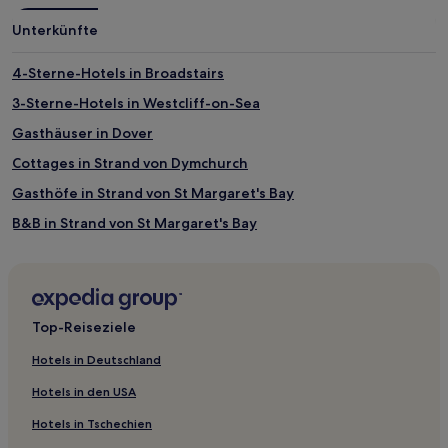
Unterkünfte
4-Sterne-Hotels in Broadstairs
3-Sterne-Hotels in Westcliff-on-Sea
Gasthäuser in Dover
Cottages in Strand von Dymchurch
Gasthöfe in Strand von St Margaret's Bay
B&B in Strand von St Margaret's Bay
Ferienwohnungen in Strand von St Margaret's Bay
Ferienwohnungen in West Bay Beach
Ferienwohnungen in Shoebury East Beach
Top-Reiseziele
Ferienwohnungen in Fisherman's Beach
Hotels in Deutschland
Ferienwohnungen in Herne Bay Central Beach
Hotels in den USA
Ferienwohnungen in Folkestone
Hotels in Tschechien
B&B in Canterbury