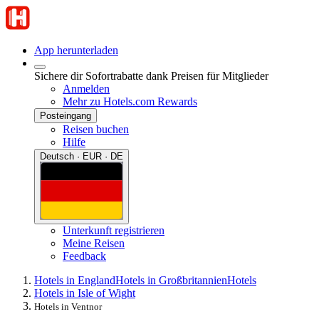
App herunterladen
Sichere dir Sofortrabatte dank Preisen für Mitglieder
Anmelden
Mehr zu Hotels.com Rewards
Posteingang
Reisen buchen
Hilfe
Deutsch · EUR · DE
Unterkunft registrieren
Meine Reisen
Feedback
Hotels in England
Hotels in Großbritannien
Hotels
Hotels in Isle of Wight
Hotels in Ventnor