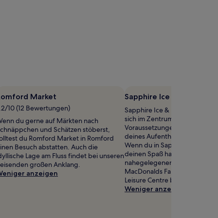
Romford Market
Sapphire Ice & Leisure C
.2/10 (12 Bewertungen)
Sapphire Ice & Leisure Centre 
sich im Zentrum von Romford. 
enn du gerne auf Märkten nach
Voraussetzungen also, um wä
chnäppchen und Schätzen stöberst,
deines Aufenthalts hier vorbe
olltest du Romford Market in Romford
Wenn du in Sapphire Ice & Lei
inen Besuch abstatten. Auch die
deinen Spaß hattest, werden d
dyllische Lage am Fluss findet bei unseren
nahegelegenen Attraktionen 
eisenden großen Anklang.
MacDonalds Farm und Harrow
eniger anzeigen
Leisure Centre begeistern.
Weniger anzeigen