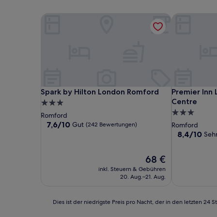
Spark by Hilton London Romford
Premier Inn
Spark by Hilton London Romford
Premier Inn
Spark by Hilton London Romford
Premier Inn
Centre
3.0-
3.0-
Sterne-
Romford
Sterne-
Unterkunft
7.6
7,6/10
Gut
(242 Bewertungen)
Romford
von
Unterkunft
8.4
8,4/10
Sehr
10,
von
Gut,
10,
Der
68 €
(242
Sehr
Preis
Bewertungen)
gut,
inkl. Steuern & Gebühren
beträgt
(15
20. Aug.–21. Aug.
68 €
Bewertunge
Dies
Dies ist der niedrigste Preis pro Nacht, der in den letzten 
ist