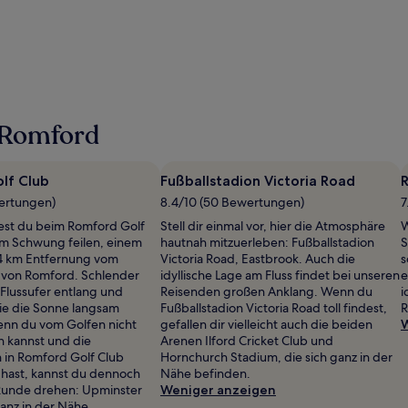
 Romford
lf Club
Fußballstadion Victoria Road
wertungen)
8.4/10 (50 Bewertungen)
7
ltest du beim Romford Golf
Stell dir einmal vor, hier die Atmosphäre
W
em Schwung feilen, einem
hautnah mitzuerleben: Fußballstadion
S
1,4 km Entfernung vom
Victoria Road, Eastbrook. Auch die
s
 von Romford. Schlender
idyllische Lage am Fluss findet bei unseren
e
Flussufer entlang und
Reisenden großen Anklang. Wenn du
i
ie die Sonne langsam
Fußballstadion Victoria Road toll findest,
R
enn du vom Golfen nicht
gefallen dir vielleicht auch die beiden
W
 kannst und die
Arenen Ilford Cricket Club und
 in Romford Golf Club
Hornchurch Stadium, die sich ganz in der
hast, kannst du dennoch
Nähe befinden.
 Runde drehen: Upminster
Weniger anzeigen
ganz in der Nähe.