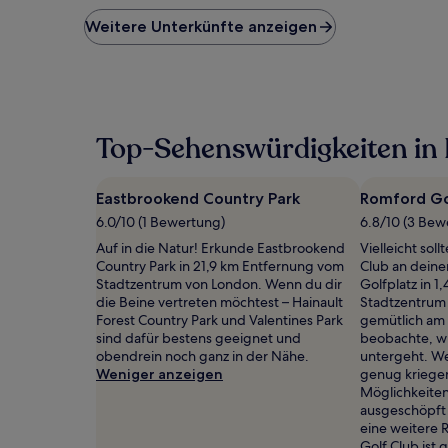
der
niedrigste
Weitere Unterkünfte anzeigen
Preis
pro
Nacht,
der
in
den
Top-Sehenswürdigkeiten in
letzten
24 Stunden
für
Eastbrookend Country Park
Romford Go
einen
Aufenthalt
6.0/10 (1 Bewertung)
6.8/10 (3 Be
mit
Auf in die Natur! Erkunde Eastbrookend
Vielleicht sol
1 Übernachtung
Country Park in 21,9 km Entfernung vom
Club an dein
von
Stadtzentrum von London. Wenn du dir
Golfplatz in 
2 Erwachsenen
die Beine vertreten möchtest – Hainault
Stadtzentrum
gefunden
Forest Country Park und Valentines Park
gemütlich am 
wurde.
sind dafür bestens geeignet und
beobachte, w
Preise
obendrein noch ganz in der Nähe.
untergeht. W
und
Weniger anzeigen
genug kriegen
Verfügbarkeiten
Möglichkeiten
können
ausgeschöpft 
sich
eine weitere
ändern.
Golf Club ist 