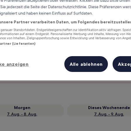
e Präferenzen akzeptieren oder verwalten. Klicken Sie dazu bitte unten
ie jederzeit die Seite der Datenschutzrichtlinie. Diese Präferenzen we
ignalisiert und haben keinen Einfluss auf Surfdaten.
unsere Partner verarbeiten Daten, um Folgendes bereitzustelle
enauer Standortdaten. Endgeräteeigenschaften zur Identifikation aktiv abfragen. Spei
Informationen auf einem Endgerät. Personalisierte Werbung und Inhalte, Messung von We
ance von Inhalten, Zielgruppenforschung sowie Entwicklung und Verbesserung von Ange
Partner (Lieferanten)
ke anzeigen
Alle ablehnen
Akze
Verdiene Prämien für jede
wahrgenommene Übernachtung
Morgen
Dieses Wochenende
7. Aug. - 8. Aug.
7. Aug. - 9. Aug.