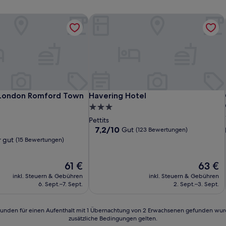
 London Romford Town Centre
Havering Hotel
 London Romford Town Centre
Havering Hotel
 London Romford Town
Havering Hotel
3.0-
Sterne-
Pettits
Unterkunft
7.2
7,2/10
Gut
(123 Bewertungen)
von
 gut
(15 Bewertungen)
10,
Gut,
Der
Der
61 €
63 €
(123
Preis
Preis
Bewertungen)
inkl. Steuern & Gebühren
inkl. Steuern & Gebühren
beträgt
beträgt
6. Sept.–7. Sept.
2. Sept.–3. Sept.
61 €
63 €
n)
24 Stunden für einen Aufenthalt mit 1 Übernachtung von 2 Erwachsenen gefunden wu
zusätzliche Bedingungen gelten.