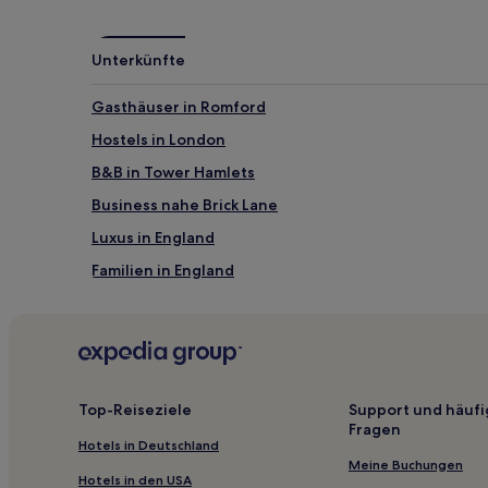
Unterkünfte
Gasthäuser in Romford
Hostels in London
B&B in Tower Hamlets
Business nahe Brick Lane
Luxus in England
Familien in England
Hotels mit Pool in England
Günstige in Tower Hamlets
Günstige in Haringey
Lgbtqia-Freundliche nahe Savile Row
Top-Reiseziele
Support und häufi
Fragen
Hotels mit Küchenzeile nahe Savile Row
Hotels in Deutschland
Lgbtqia-Freundliche nahe Roupell Street
Meine Buchungen
Hotels in den USA