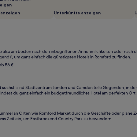
eigen
 anzeigen
Unterkünfte anzeigen
U
tere also am besten nach den inbegriffenen Annehmlichkeiten oder nach 
gend)", um ganz einfach die günstigsten Hotels in Romford zu finden.
 ab 56 €
 suchst, sind Stadtzentrum London und Camden tolle Gegenden, in denen
e findest du ganz einfach ein budgetfreundliches Hotel am perfekten Ort.
bummel an Orten wie Romford Market durch die Geschäfte oder plane Zei
twas Zeit ein, um Eastbrookend Country Park zu bewundern.