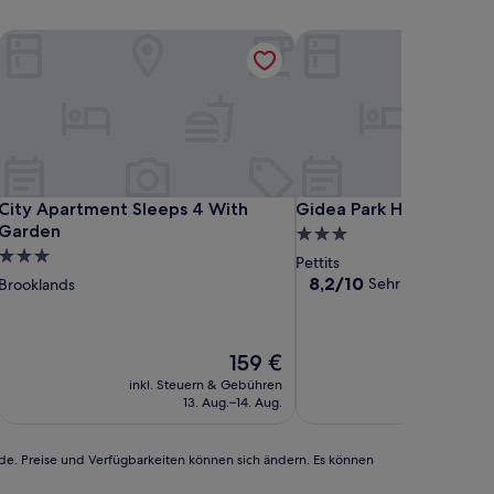
City Apartment Sleeps 4 With Garden
Gidea Park Hotel
City Apartment Sleeps 4 With Garden
Gidea Park Hotel
City Apartment Sleeps 4 With
Gidea Park Hotel
Garden
3.0-
3.0-
Sterne-
Pettits
Sterne-
Unterkunft
8.2
8,2/10
Sehr gut
Brooklands
(346 Bew
von
Unterkunft
10,
Sehr
Der
159 €
gut,
Preis
(346
inkl. Steuern & Gebühren
beträgt
Bewertungen)
13. Aug.–14. Aug.
159 €
rde. Preise und Verfügbarkeiten können sich ändern. Es können