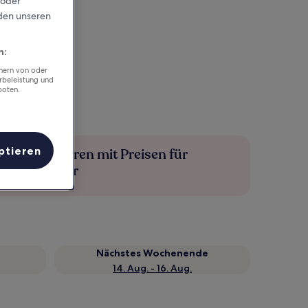
 oder
rden unseren
n:
chern von oder
rbeleistung und
boten.
ptieren
Mehr sparen mit Preisen für
Mitglieder
Nächstes Wochenende
14. Aug. - 16. Aug.