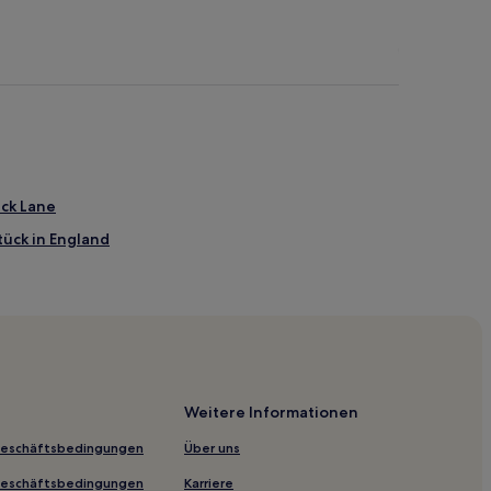
ick Lane
tück in England
amlets
 London
Weitere Informationen
Geschäftsbedingungen
Über uns
Geschäftsbedingungen
Karriere