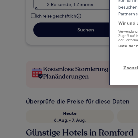
können Ihr
2 Reisende, 1 Zimmer
besuchen S
Partnern s
Ich reise geschäftlich
Wir und 
Suchen
Verwendung g
Zugriff auf 
der Perform
Liste der 
Zwec
Kostenlose Stornierung bei
Planänderungen
Überprüfe die Preise für diese Daten
Heute
6. Aug. - 7. Aug.
Günstige Hotels in Romford