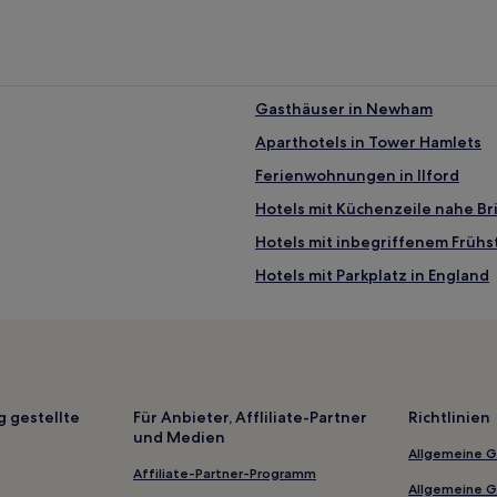
Gasthäuser in Newham
Aparthotels in Tower Hamlets
Ferienwohnungen in Ilford
Hotels mit Küchenzeile nahe Br
Hotels mit inbegriffenem Frühs
Hotels mit Parkplatz in England
Luxus in Brentwood
Hotels mit Parkplatz in Tower H
Hotels mit Parkplatz in Greater
Boutique- nahe Savile Row
g gestellte
Für Anbieter, Affliliate-Partner
Richtlinien
und Medien
Familien in London
Allgemeine 
Boutique- nahe Roupell Street
Affiliate-Partner-Programm
Allgemeine 