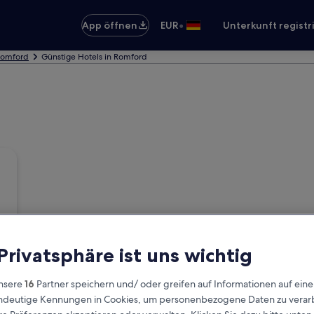
•
App öffnen
EUR
Unterkunft registr
 Romford
Günstige Hotels in Romford
 Privatsphäre ist uns wichtig
nsere
16
Partner speichern und/ oder greifen auf Informationen auf ein
eindeutige Kennungen in Cookies, um personenbezogene Daten zu verarb