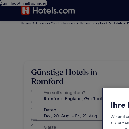
Zum Hauptinhalt springen
Hotels
Hotels in Großbritannien
Hotels in England
Hotels in
Günstige Hotels in
Romford
Wo soll’s hingehen?
Ihre
Daten
Do., 20. Aug. - Fr., 21. Aug.
Wir und u
z.B. auf 
Gäste