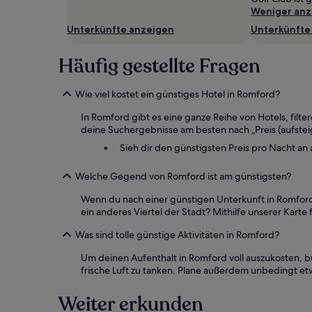
Es
Weniger anz
können
Unterkünfte anzeigen
Unterkünfte
zusätzliche
Bedingungen
gelten.
Häufig gestellte Fragen
Wie viel kostet ein günstiges Hotel in Romford?
In Romford gibt es eine ganze Reihe von Hotels, fil
deine Suchergebnisse am besten nach „Preis (aufstei
Sieh dir den günstigsten Preis pro Nacht an
Welche Gegend von Romford ist am günstigsten?
Wenn du nach einer günstigen Unterkunft in Romford
ein anderes Viertel der Stadt? Mithilfe unserer Kart
Was sind tolle günstige Aktivitäten in Romford?
Um deinen Aufenthalt in Romford voll auszukosten, 
frische Luft zu tanken. Plane außerdem unbedingt e
Weiter erkunden