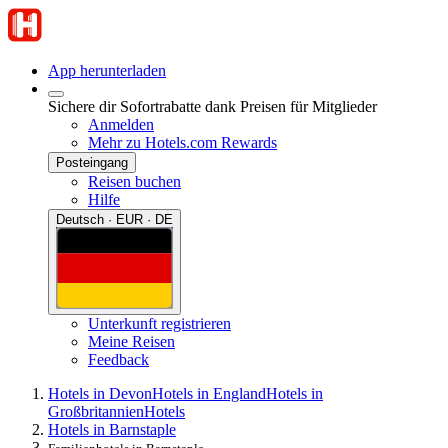
App herunterladen
Sichere dir Sofortrabatte dank Preisen für Mitglieder
Anmelden
Mehr zu Hotels.com Rewards
Posteingang
Reisen buchen
Hilfe
Deutsch · EUR · DE
Unterkunft registrieren
Meine Reisen
Feedback
Hotels in Devon
Hotels in England
Hotels in
Großbritannien
Hotels
Hotels in Barnstaple