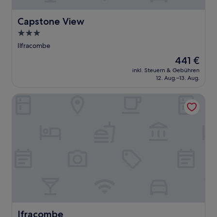
Capstone View
Capstone View
3.0-
Sterne-
Ilfracombe
Unterkunft
Der
441 €
Preis
inkl. Steuern & Gebühren
beträgt
12. Aug.–13. Aug.
441 €
Ifracombe
Ifracombe
Ifracombe