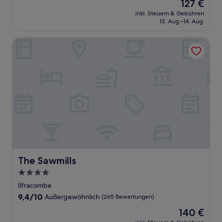
Der
127 €
10,
Preis
Außergewöhnlich,
inkl. Steuern & Gebühren
beträgt
13. Aug.–14. Aug.
(55
127 €
Bewertungen)
The Sawmills
The Sawmills
The Sawmills
4.0-
Sterne-
Ilfracombe
Unterkunft
9.4
9,4/10
Außergewöhnlich
(265 Bewertungen)
von
Der
140 €
10,
Preis