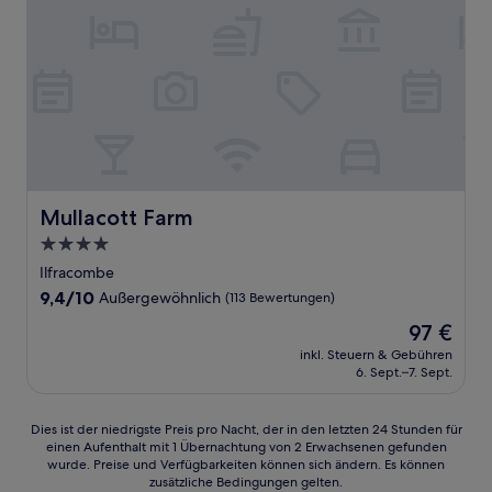
Mullacott Farm
Mullacott Farm
4.0-
Sterne-
Ilfracombe
Unterkunft
9.4
9,4/10
Außergewöhnlich
(113 Bewertungen)
von
Der
97 €
10,
Preis
Außergewöhnlich,
inkl. Steuern & Gebühren
beträgt
6. Sept.–7. Sept.
(113
97 €
Bewertungen)
Dies
Dies ist der niedrigste Preis pro Nacht, der in den letzten 24 Stunden für
einen Aufenthalt mit 1 Übernachtung von 2 Erwachsenen gefunden
ist
wurde. Preise und Verfügbarkeiten können sich ändern. Es können
der
zusätzliche Bedingungen gelten.
niedrigste