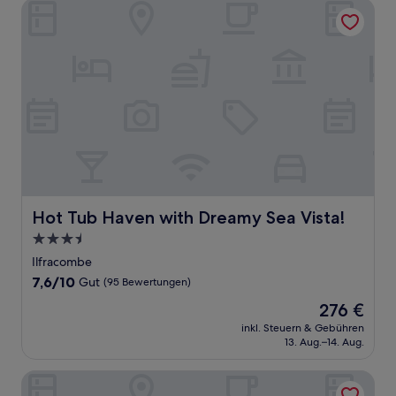
Hot Tub Haven with Dreamy Sea Vista!
Hot Tub Haven with Dreamy Sea Vista!
Hot Tub Haven with Dreamy Sea Vista!
3.5-
Sterne-
Ilfracombe
Unterkunft
7.6
7,6/10
Gut
(95 Bewertungen)
von
Der
276 €
10,
Preis
Gut,
inkl. Steuern & Gebühren
beträgt
13. Aug.–14. Aug.
(95
276 €
Bewertungen)
6 Wildersmouth Court Apartments