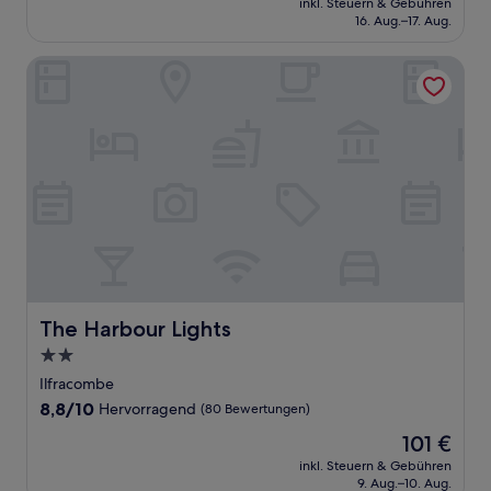
Außergewöhnlich,
inkl. Steuern & Gebühren
beträgt
16. Aug.–17. Aug.
(97
111 €
Bewertungen)
The Harbour Lights
The Harbour Lights
The Harbour Lights
2.0-
Sterne-
Ilfracombe
Unterkunft
8.8
8,8/10
Hervorragend
(80 Bewertungen)
von
Der
101 €
10,
Preis
Hervorragend,
inkl. Steuern & Gebühren
beträgt
9. Aug.–10. Aug.
(80