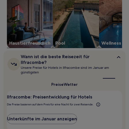
1 Übernachtung
von
2 Erwachsenen
gefunden
wurde.
Preise
und
Verfügbarkeiten
Haustier­freundlich
Pool
Wellness
können
sich
ändern.
Wann
Wann ist die beste Reisezeit für
Es
ist
Ilfracombe?
können
die
Unsere Preise für Hotels in Ilfracombe sind im Januar am
zusätzliche
beste
günstigsten
Bedingungen
Reisezeit
für
gelten.
Ilfracombe?
Preise
Wetter
Ilfracombe: Preisentwicklung für Hotels
Die Preise basieren auf dem Preis für eine Nacht für zwei Reisende.
Unterkünfte im Januar anzeigen