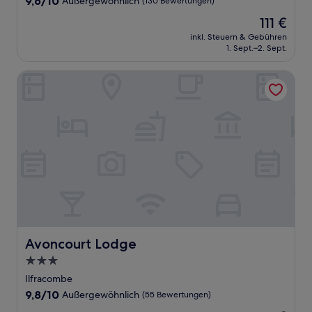
9,6/10
Außergewöhnlich
(130 Bewertungen)
von
Der
111 €
10,
Preis
Außergewöhnlich,
inkl. Steuern & Gebühren
beträgt
1. Sept.–2. Sept.
(130
111 €
Bewertungen)
Avoncourt Lodge
Avoncourt Lodge
Avoncourt Lodge
3.0-
Sterne-
Ilfracombe
Unterkunft
9.8
9,8/10
Außergewöhnlich
(55 Bewertungen)
von