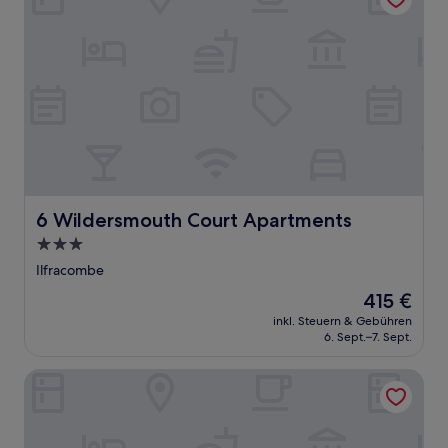
6 Wildersmouth Court Apartments
6 Wildersmouth Court Apartments
3.0-
Sterne-
Ilfracombe
Unterkunft
Der
415 €
Preis
inkl. Steuern & Gebühren
beträgt
6. Sept.–7. Sept.
415 €
Cody Lodge