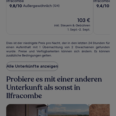
Ilfracombe
Ilfracombe
Bed
Bed
zusätzliche
Unterkunft
Unterkunft
9.8
9.4
9,8/10
9,4/10
Außergewöhnlich
Au
(124)
Bedingungen
&
&
von
von
gelten.
10,
10,
Breakfast
Breakfast
Außergewöhnlich,
Der
Außergewöh
103 €
(124)
Preis
(265)
inkl. Steuern & Gebühren
beträgt
1. Sept.–2. Sept.
103 €
Dies
Dies ist der niedrigste Preis pro Nacht, der in den letzten 24 Stunden für
einen Aufenthalt mit 1 Übernachtung von 2 Erwachsenen gefunden
ist
wurde. Preise und Verfügbarkeiten können sich ändern. Es können
der
zusätzliche Bedingungen gelten.
niedrigste
Preis
Alle Unterkünfte anzeigen
pro
Nacht,
der
Probiere es mit einer anderen
in
den
Unterkunft als sonst in
letzten
Ilfracombe
24 Stunden
für
einen
Suche nach haustierfreundlichen Unterkünften
Suche nach Unterkünften mit Pool
Suche nach Un
Aufenthalt
mit