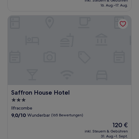
Außergewöhnlich,
inkl. Steuern & Gebühren
beträgt
16. Aug.–17. Aug.
(265
140 €
Bewertungen)
Saffron House Hotel
Saffron House Hotel
Saffron House Hotel
3.0-
Sterne-
Ilfracombe
Unterkunft
9.0
9,0/10
Wunderbar
(165 Bewertungen)
von
Der
120 €
10,
Preis
Wunderbar,
inkl. Steuern & Gebühren
beträgt
31. Aug.–1. Sept.
(165