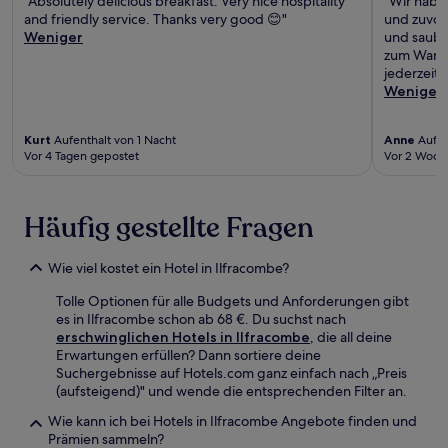
"Absolutely delicious breakfast. Very nice hospitality
"Wir haben
and friendly service. Thanks very good 😊"
und zuvor
Weniger
und saube
zum Wande
jederzeit
Weniger
Kurt
Aufenthalt von 1 Nacht
Anne
Aufen
Vor 4 Tagen gepostet
Vor 2 Woch
Häufig gestellte Fragen
Wie viel kostet ein Hotel in Ilfracombe?
Tolle Optionen für alle Budgets und Anforderungen gibt
es in Ilfracombe schon ab 68 €. Du suchst nach
erschwinglichen Hotels in Ilfracombe
, die all deine
Erwartungen erfüllen? Dann sortiere deine
Suchergebnisse auf Hotels.com ganz einfach nach „Preis
(aufsteigend)" und wende die entsprechenden Filter an.
Wie kann ich bei Hotels in Ilfracombe Angebote finden und
Prämien sammeln?