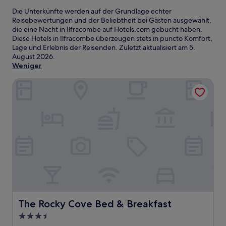
Die Unterkünfte werden auf der Grundlage echter
Reisebewertungen und der Beliebtheit bei Gästen ausgewählt,
die eine Nacht in Ilfracombe auf Hotels.com gebucht haben.
Diese Hotels in Ilfracombe überzeugen stets in puncto Komfort,
Lage und Erlebnis der Reisenden. Zuletzt aktualisiert am
5.
August 2026
.
Weniger
The Rocky Cove Bed & Breakfast
The Rocky Cove Bed & Breakfast
The Rocky Cove Bed & Breakfast
3.5-