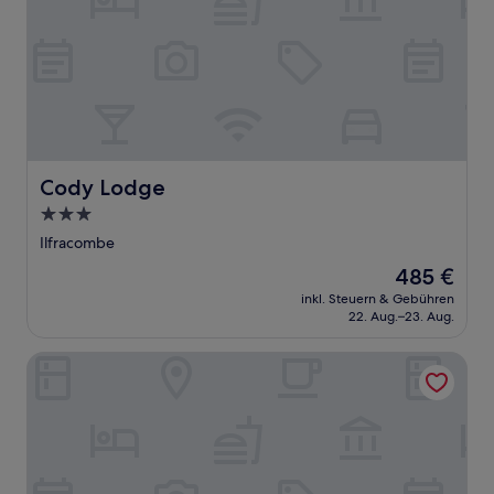
Cody Lodge
Cody Lodge
3.0-
Sterne-
Ilfracombe
Unterkunft
Der
485 €
Preis
inkl. Steuern & Gebühren
beträgt
22. Aug.–23. Aug.
485 €
1 Ocean Terrace