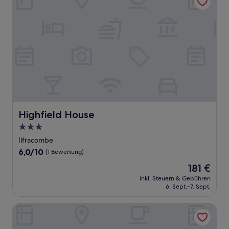
Highfield House
Highfield House
3.0-
Sterne-
Ilfracombe
Unterkunft
6.0
6,0/10
(1 Bewertung)
von
Der
181 €
10,
Preis
(1
inkl. Steuern & Gebühren
beträgt
6. Sept.–7. Sept.
Bewertung)
181 €
Mullacott Farm