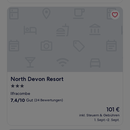
120 €
Bewertungen)
North Devon Resort
North Devon Resort
North Devon Resort
3.0-
Sterne-
Ilfracombe
Unterkunft
7.4
7,4/10
Gut
(24 Bewertungen)
von
Der
101 €
10,
Preis
Gut,
inkl. Steuern & Gebühren
beträgt
1. Sept.–2. Sept.
(24
101 €
Bewertungen)