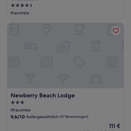
4.5-
Sterne-
ifracombe
Unterkunft
Newberry Beach Lodge
Newberry Beach Lodge
Newberry Beach Lodge
3.0-
Sterne-
Ilfracombe
Unterkunft
9.6
9,6/10
Außergewöhnlich
(97 Bewertungen)
von
Der
111 €
10,
Preis