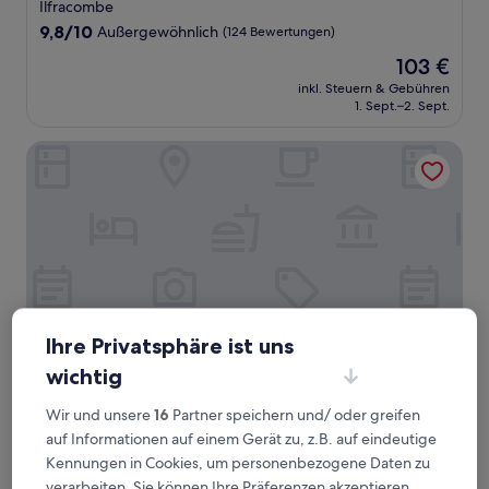
Sterne-
Ilfracombe
Unterkunft
9.8
9,8/10
Außergewöhnlich
(124 Bewertungen)
von
Der
103 €
10,
Preis
Außergewöhnlich,
inkl. Steuern & Gebühren
beträgt
1. Sept.–2. Sept.
(124
103 €
Bewertungen)
The Dilkhusa Grand Hotel By Compass Hospitality
Ihre Privatsphäre ist uns
wichtig
The Dilkhusa Grand Hotel By Compass Hospitality
The Dilkhusa Grand Hotel By Compass
Wir und unsere
16
Partner speichern und/ oder greifen
Hospitality
auf Informationen auf einem Gerät zu, z.B. auf eindeutige
Kennungen in Cookies, um personenbezogene Daten zu
3.5-
verarbeiten. Sie können Ihre Präferenzen akzeptieren