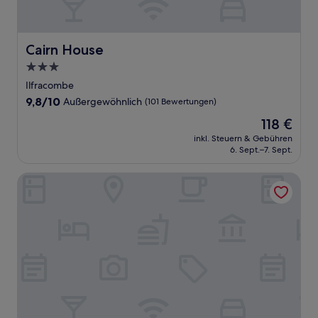
Cairn House
Cairn House
3.0-
Sterne-
Ilfracombe
Unterkunft
9.8
9,8/10
Außergewöhnlich
(101 Bewertungen)
von
Der
118 €
10,
Preis
Außergewöhnlich,
inkl. Steuern & Gebühren
beträgt
6. Sept.–7. Sept.
(101
118 €
Bewertungen)
Capstone View