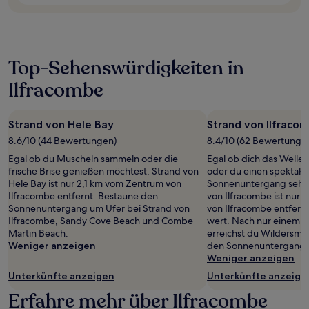
Top-Sehenswürdigkeiten in
Ilfracombe
Strand von Hele Bay
Strand von Ilfraco
8.6/10 (44 Bewertungen)
8.4/10 (62 Bewertunge
Egal ob du Muscheln sammeln oder die
Egal ob dich das Wellen
frische Brise genießen möchtest, Strand von
oder du einen spektaku
Hele Bay ist nur 2,1 km vom Zentrum von
Sonnenuntergang sehen
Ilfracombe entfernt. Bestaune den
von Ilfracombe ist nur
Sonnenuntergang um Ufer bei Strand von
von Ilfracombe entfern
Ilfracombe, Sandy Cove Beach und Combe
wert. Nach nur einem k
Martin Beach.
erreichst du Wildersmo
Weniger anzeigen
den Sonnenuntergang 
Weniger anzeigen
Unterkünfte anzeigen
Unterkünfte anzeige
Erfahre mehr über Ilfracombe