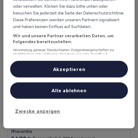
Sterne-
Ilfracombe
Unterkunft
oder verwalten. Klicken Sie dazu bitte unten oder
7.4
7,4/10
Gut
(433 Bewertungen)
besuchen Sie jederzeit die Seite der Datenschutzrichtlinie.
von
Der
68 €
10,
Diese Präferenzen werden unseren Partnern signalisiert
Preis
Gut,
inkl. Steuern & Gebühren
und haben keinen Einfluss auf Surfdaten.
beträgt
4. Sept.–5. Sept.
(433
68 €
Bewertungen)
Wir und unsere Partner verarbeiten Daten, um
The Olive Branch
Folgendes bereitzustellen:
Verwendung genauer Standortdaten. Endgeräteeigenschaften zur
Identifikation aktiv abfragen. Speichern von oder Zugriff auf
Informationen auf einem Endgerät. Personalisierte Werbung und
Inhalte, Messung von Werbeleistung und der Performance von Inhalten,
Zielgruppenforschung sowie Entwicklung und Verbesserung von
Akzeptieren
Angeboten.
Liste der Partner (Lieferanten)
Alle ablehnen
Zwecke anzeigen
The Olive Branch
The Olive Branch
3.5-
Sterne-
Ilfracombe
Unterkunft
9.6