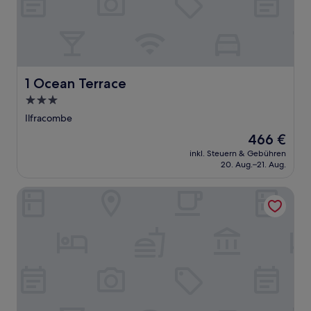
1 Ocean Terrace
1 Ocean Terrace
3.0-
Sterne-
Ilfracombe
Unterkunft
Der
466 €
Preis
inkl. Steuern & Gebühren
beträgt
20. Aug.–21. Aug.
466 €
Cairn House