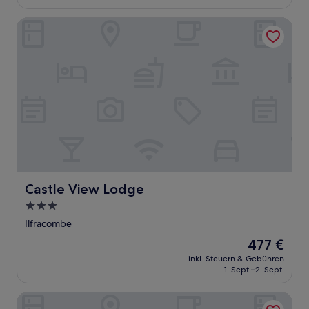
101 €
Bewertungen)
Castle View Lodge
Castle View Lodge
Castle View Lodge
3.0-
Sterne-
Ilfracombe
Unterkunft
Der
477 €
Preis
inkl. Steuern & Gebühren
beträgt
1. Sept.–2. Sept.
477 €
Highfield House