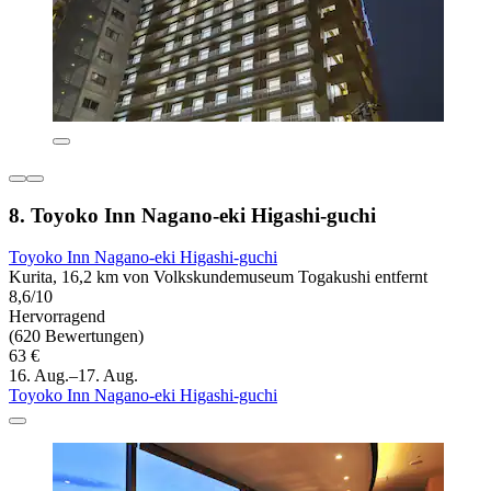
8. Toyoko Inn Nagano-eki Higashi-guchi
Toyoko Inn Nagano-eki Higashi-guchi
Kurita, 16,2 km von Volkskundemuseum Togakushi entfernt
8,6/10
Hervorragend
(620 Bewertungen)
63 €
16. Aug.–17. Aug.
Toyoko Inn Nagano-eki Higashi-guchi