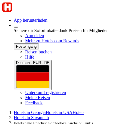
App herunterladen
Sichere dir Sofortrabatte dank Preisen für Mitglieder
Anmelden
Mehr zu Hotels.com Rewards
Posteingang
Reisen buchen
Hilfe
Deutsch · EUR · DE
Unterkunft registrieren
Meine Reisen
Feedback
Hotels in Georgia
Hotels in USA
Hotels
Hotels in Savannah
Hotels nahe Griechisch-orthodoxe Kirche St. Paul‘s